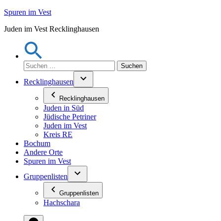
Zum
Spuren im Vest
Inhalt
Juden im Vest Recklinghausen
springen
Suchen
nach:
Recklinghausen
Recklinghausen
Juden in Süd
Jüdische Petriner
Juden im Vest
Kreis RE
Bochum
Andere Orte
Spuren im Vest
Gruppenlisten
Gruppenlisten
Hachschara