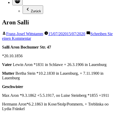
Zurück
Aron Salli
Veröffentlicht
Franz-Josef Wittstamm
15/07/2020
15/07/2020
Schreiben Sie
von
zu
einen Kommentar
Aron
Salli Aron Bochumer Str. 47
Salli
*20.10.1856
Vater
Lewin Aron *1831 in Schlawe + 26.3.1906 in Lauenburg
Mutter
Bertha Stein *10.2.1830 in Lauenburg, + 7.11.1900 in
Lauenburg
Geschwister
Max Aron *9.3.1862 +5.5.1917, oo Luise Steinberg *1855 +1911
Hermann Aron*6.2.1863 in Kose/Stolp/Pommern,
+ Treblinka oo
Lydia Fränkel