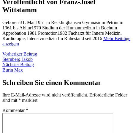
Veröffentlicht von Franz-Josef
Wittstamm
Geboren 31. Mai 1951 in Recklinghausen Gymnasium Petrinum
1961 bis Abitur1970 Studium der Humanmedizin in Bochum
Approbation 1981 Promotion1982 Facharzt für Innere Medizin,
Kardiologie, Intensivmedizin Im Ruhestand seit 2016
Mehr Beiträge
anzeigen
Beitragsnavigation
Vorheriger
Vorheriger Beitrag
Beitrag:
Sternberg Jakob
Nächster
Nächster Beitrag
Beitrag:
Burin Max
Schreiben Sie einen Kommentar
Ihre E-Mail-Adresse wird nicht veröffentlicht.
Erforderliche Felder
sind mit
*
markiert
Kommentar
*