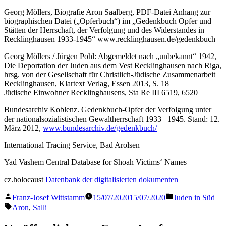
Georg Möllers, Biografie Aron Saalberg, PDF-Datei Anhang zur
biographischen Datei („Opferbuch“) im „Gedenkbuch Opfer und
Stätten der Herrschaft, der Verfolgung und des Widerstandes in
Recklinghausen 1933-1945“ www.recklinghausen.de/gedenkbuch
Georg Möllers / Jürgen Pohl: Abgemeldet nach „unbekannt“ 1942,
Die Deportation der Juden aus dem Vest Recklinghausen nach Riga,
hrsg. von der Gesellschaft für Christlich-Jüdische Zusammenarbeit
Recklinghausen, Klartext Verlag, Essen 2013, S. 18
Jüdische Einwohner Recklinghausens, Sta Re III 6519, 6520
Bundesarchiv Koblenz. Gedenkbuch-Opfer der Verfolgung unter
der nationalsozialistischen Gewaltherrschaft 1933 –1945. Stand: 12.
März 2012,
www.bundesarchiv.de/gedenkbuch/
International Tracing Service, Bad Arolsen
Yad Vashem Central Database for Shoah Victims‘ Names
cz.holocaust
Datenbank der digitalisierten dokumenten
Veröffentlicht
Veröffentlicht
Franz-Josef Wittstamm
15/07/2020
15/07/2020
Juden in Süd
von
in
Schlagwörter:
Aron
,
Salli