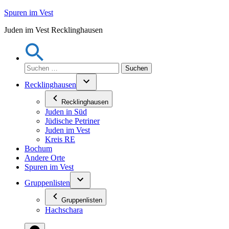
Zum
Spuren im Vest
Inhalt
Juden im Vest Recklinghausen
springen
Suchen
nach:
Recklinghausen
Recklinghausen
Juden in Süd
Jüdische Petriner
Juden im Vest
Kreis RE
Bochum
Andere Orte
Spuren im Vest
Gruppenlisten
Gruppenlisten
Hachschara