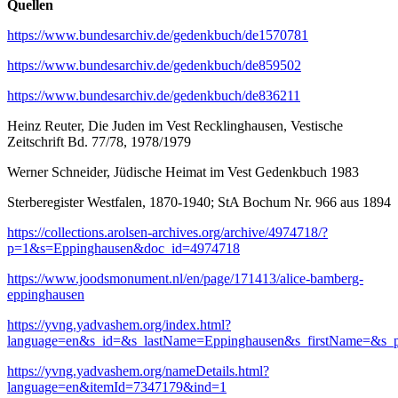
Quellen
https://www.bundesarchiv.de/gedenkbuch/de1570781
https://www.bundesarchiv.de/gedenkbuch/de859502
https://www.bundesarchiv.de/gedenkbuch/de836211
Heinz Reuter, Die Juden im Vest Recklinghausen, Vestische
Zeitschrift Bd. 77/78, 1978/1979
Werner Schneider, Jüdische Heimat im Vest Gedenkbuch 1983
Sterberegister Westfalen, 1870-1940; StA Bochum Nr. 966 aus 1894
https://collections.arolsen-archives.org/archive/4974718/?
p=1&s=Eppinghausen&doc_id=4974718
https://www.joodsmonument.nl/en/page/171413/alice-bamberg-
eppinghausen
https://yvng.yadvashem.org/index.html?
language=en&s_id=&s_lastName=Eppinghausen&s_firstName=&s_pl
https://yvng.yadvashem.org/nameDetails.html?
language=en&itemId=7347179&ind=1