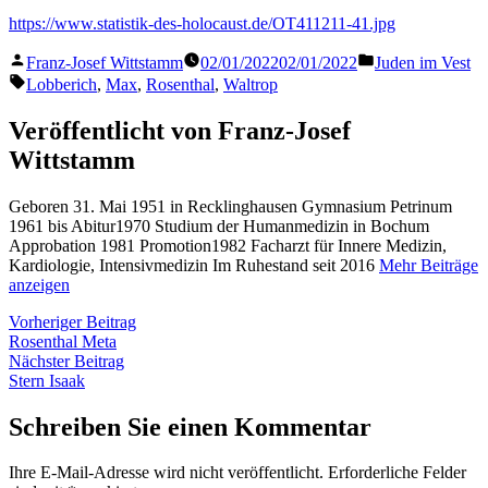
https://www.statistik-des-holocaust.de/OT411211-41.jpg
Veröffentlicht
Veröffentlicht
Franz-Josef Wittstamm
02/01/2022
02/01/2022
Juden im Vest
von
in
Schlagwörter:
Lobberich
,
Max
,
Rosenthal
,
Waltrop
Veröffentlicht von Franz-Josef
Wittstamm
Geboren 31. Mai 1951 in Recklinghausen Gymnasium Petrinum
1961 bis Abitur1970 Studium der Humanmedizin in Bochum
Approbation 1981 Promotion1982 Facharzt für Innere Medizin,
Kardiologie, Intensivmedizin Im Ruhestand seit 2016
Mehr Beiträge
anzeigen
Beitragsnavigation
Vorheriger
Vorheriger Beitrag
Beitrag:
Rosenthal Meta
Nächster
Nächster Beitrag
Beitrag:
Stern Isaak
Schreiben Sie einen Kommentar
Ihre E-Mail-Adresse wird nicht veröffentlicht.
Erforderliche Felder