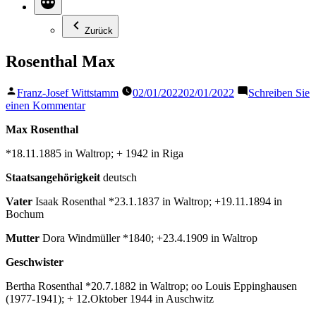
Zurück
Rosenthal Max
Veröffentlicht
Franz-Josef Wittstamm
02/01/2022
02/01/2022
Schreiben Sie
von
zu
einen Kommentar
Rosenthal
Max Rosenthal
Max
*18.11.1885 in Waltrop; + 1942 in Riga
Staatsangehörigkeit
deutsch
Vater
Isaak Rosenthal *23.1.1837 in Waltrop; +19.11.1894 in
Bochum
Mutter
Dora Windmüller *1840; +23.4.1909 in Waltrop
Geschwister
Bertha Rosenthal *20.7.1882 in Waltrop; oo Louis Eppinghausen
(1977-1941); + 12.Oktober 1944 in Auschwitz