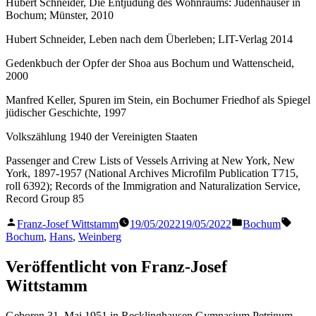
Hubert Schneider, Die Entjudung des Wohnraums: Judenhäuser in
Bochum; Münster, 2010
Hubert Schneider, Leben nach dem Überleben; LIT-Verlag 2014
Gedenkbuch der Opfer der Shoa aus Bochum und Wattenscheid,
2000
Manfred Keller, Spuren im Stein, ein Bochumer Friedhof als Spiegel
jüdischer Geschichte, 1997
Volkszählung 1940 der Vereinigten Staaten
Passenger and Crew Lists of Vessels Arriving at New York, New
York, 1897-1957 (National Archives Microfilm Publication T715,
roll 6392); Records of the Immigration and Naturalization Service,
Record Group 85
Veröffentlicht
Veröffentlicht
Schla
Franz-Josef Wittstamm
19/05/2022
19/05/2022
Bochum
von
in
Bochum
,
Hans
,
Weinberg
Veröffentlicht von Franz-Josef
Wittstamm
Geboren 31. Mai 1951 in Recklinghausen Gymnasium Petrinum