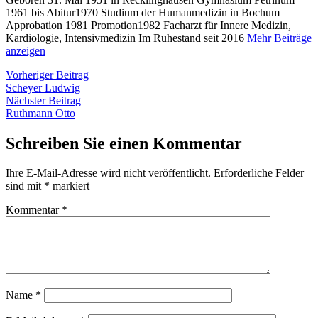
1961 bis Abitur1970 Studium der Humanmedizin in Bochum
Approbation 1981 Promotion1982 Facharzt für Innere Medizin,
Kardiologie, Intensivmedizin Im Ruhestand seit 2016
Mehr Beiträge
anzeigen
Beitragsnavigation
Vorheriger
Vorheriger Beitrag
Beitrag:
Scheyer Ludwig
Nächster
Nächster Beitrag
Beitrag:
Ruthmann Otto
Schreiben Sie einen Kommentar
Ihre E-Mail-Adresse wird nicht veröffentlicht.
Erforderliche Felder
sind mit
*
markiert
Kommentar
*
Name
*