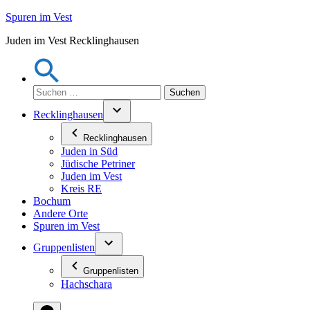
Zum
Spuren im Vest
Inhalt
Juden im Vest Recklinghausen
springen
Suchen
nach:
Recklinghausen
Recklinghausen
Juden in Süd
Jüdische Petriner
Juden im Vest
Kreis RE
Bochum
Andere Orte
Spuren im Vest
Gruppenlisten
Gruppenlisten
Hachschara