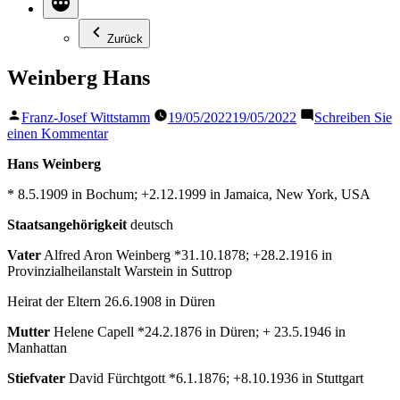
Zurück
Weinberg Hans
Veröffentlicht
Franz-Josef Wittstamm
19/05/2022
19/05/2022
Schreiben Sie
von
zu
einen Kommentar
Weinberg
Hans Weinberg
Hans
* 8.5.1909 in Bochum; +2.12.1999 in Jamaica, New York, USA
Staatsangehörigkeit
deutsch
Vater
Alfred Aron Weinberg *31.10.1878; +28.2.1916 in
Provinzialheilanstalt Warstein in Suttrop
Heirat der Eltern 26.6.1908 in Düren
Mutter
Helene Capell *24.2.1876 in Düren; + 23.5.1946 in
Manhattan
Stiefvater
David Fürchtgott *6.1.1876; +8.10.1936 in Stuttgart