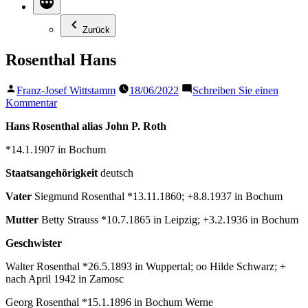
Zurück
Rosenthal Hans
Veröffentlicht
Franz-Josef Wittstamm
18/06/2022
Schreiben Sie einen
von
zu
Kommentar
Rosenthal
Hans Rosenthal alias John P. Roth
Hans
*14.1.1907 in Bochum
Staatsangehörigkeit
deutsch
Vater
Siegmund Rosenthal *13.11.1860; +8.8.1937 in Bochum
Mutter
Betty Strauss *10.7.1865 in Leipzig; +3.2.1936 in Bochum
Geschwister
Walter Rosenthal *26.5.1893 in Wuppertal; oo Hilde Schwarz; +
nach April 1942 in Zamosc
Georg Rosenthal *15.1.1896 in Bochum Werne