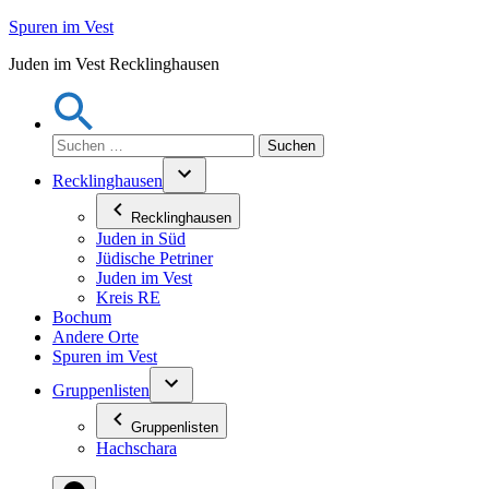
Zum
Spuren im Vest
Inhalt
Juden im Vest Recklinghausen
springen
Suchen
nach:
Recklinghausen
Recklinghausen
Juden in Süd
Jüdische Petriner
Juden im Vest
Kreis RE
Bochum
Andere Orte
Spuren im Vest
Gruppenlisten
Gruppenlisten
Hachschara