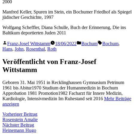
2000
Manfred Keller, Spuren im Stein, ein Bochumer Friedhof als Spiegel
jüdischer Geschichte, 1997
Wolfgang Scheffler, Diana Schulle, Buch der Erinnerung, Die ins
Baltikum deportierten Juden 2011
Veröffentlicht
Veröffentlicht
Schlagwörter:
Franz-Josef Wittstamm
18/06/2022
Bochum
Bochum
,
von
in
Hans
,
John
,
Rosenthal
,
Roth
Veröffentlicht von Franz-Josef
Wittstamm
Geboren 31. Mai 1951 in Recklinghausen Gymnasium Petrinum
1961 bis Abitur1970 Studium der Humanmedizin in Bochum
Approbation 1981 Promotion1982 Facharzt für Innere Medizin,
Kardiologie, Intensivmedizin Im Ruhestand seit 2016
Mehr Beiträge
anzeigen
Beitragsnavigation
Vorheriger
Vorheriger Beitrag
Beitrag:
Rosenstein Amalie
Nächster
Nächster Beitrag
Beitrag:
Heinemann Hugo