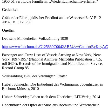
1950-51 vertritt die Familie im „Wiedergutmachungsverfahren“
Gedenken
Gräber der Eltern, jüdischer Friedhof an der Wasserstraße V F 12
40/37, V E 12 5/36
Quellen
Deutsche Minderheiten-Volkszählung 1939
https://www.bochum.de/C125830C0042AB74/vwContentByKey/W2
Passenger and Crew Lists of Vessels Arriving at New York, New
York, 1897-1957 (National Archives Microfilm Publication T715,
roll 6424); Records of the Immigration and Naturalization Service,
Record Group 85
Volkszählung 1940 der Vereinigten Staaten
Hubert Schneider, Die Entjudung des Wohnraums: Judenhäuser in
Bochum; Münster, 2010
Hubert Schneider, Leben nach dem Überleben; LIT-Verlag 2014
Gedenkbuch der Opfer der Shoa aus Bochum und Wattenscheid,