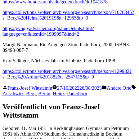
https://www.bundesarchiv.de/gedenkbuch/de1041878
https://collections.arolsen-archives.org/en/search/person/71076345?
s=Berg%20Heinz%201919&t=12955&p=0
https://yvng.yadvashem.org/nameDetails.html?
language=en&itemId=1909997&ind=2
Margit Naarmann, Ein Auge gen Zion, Paderborn, 2000; ISBN3-
89498-087-7
Kurt Salinger, Nächstes Jahr im Kibbutz, Paderborn 1998
https://collections.arolsen-archives.org/en/search/person/4129982?
s=Berg%20Arthur%201882&t=2547115&p=0
Veröffentlicht
Veröffentlicht
S
Franz-Josef Wittstamm
27/10/2022
26/08/2023
Andere Orte
von
in
Auschwitz
,
Berg
,
Berlin
,
Heinz
,
Paderborn
Veröffentlicht von Franz-Josef
Wittstamm
Geboren 31. Mai 1951 in Recklinghausen Gymnasium Petrinum
1961 bis Abitur1970 Studium der Humanmedizin in Bochum