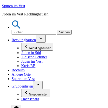
Zum
Spuren im Vest
Inhalt
Juden im Vest Recklinghausen
springen
Suchen
nach:
Recklinghausen
Recklinghausen
Juden in Süd
Jüdische Petriner
Juden im Vest
Kreis RE
Bochum
Andere Orte
Spuren im Vest
Gruppenlisten
Gruppenlisten
Hachschara