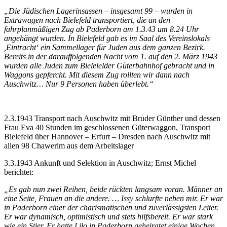
„Die Jüdischen Lagerinsassen – insgesamt 99 – wurden in
Extrawagen nach Bielefeld transportiert, die an den
fahrplanmäßigen Zug ab Paderborn am 1.3.43 um 8.24 Uhr
angehängt wurden. In Bielefeld gab es im Saal des Vereinslokals
,Eintracht‘ ein Sammellager für Juden aus dem ganzen Bezirk.
Bereits in der darauffolgenden Nacht vom 1. auf den 2. März 1943
wurden alle Juden zum Bielelelder Güterbahnhof gebracht und in
Waggons gepfercht. Mit diesem Zug rollten wir dann nach
Auschwitz… Nur 9 Personen haben überlebt.“
2.3.1943 Transport nach Auschwitz mit Bruder Günther und dessen
Frau Eva 40 Stunden im geschlossenen Güterwaggon, Transport
Bielefeld über Hannover – Erfurt – Dresden nach Auschwitz mit
allen 98 Chawerim aus dem Arbeitslager
3.3.1943 Ankunft und Selektion in Auschwitz; Ernst Michel
berichtet:
„Es gab nun zwei Reihen, beide rückten langsam voran. Männer an
eine Seite, Frauen an die andere. … Issy schlurfte neben mir. Er war
in Paderborn einer der charismatischen und zuverlässigsten Leiter.
Er war dynamisch, optimistisch und stets hilfsbereit. Er war stark
wie ein Stier. Er hatte Lilo in Paderborn geheiratet einige Wochen