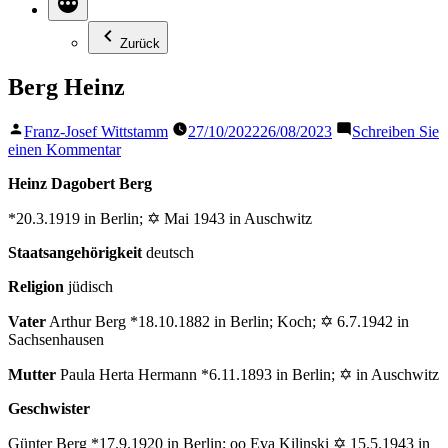
Zurück
Berg Heinz
Veröffentlicht
Franz-Josef Wittstamm
27/10/2022
26/08/2023
Schreiben Sie
von
zu
einen Kommentar
Berg
Heinz Dagobert Berg
Heinz
*20.3.1919 in Berlin; ✡ Mai 1943 in Auschwitz
Staatsangehörigkeit
deutsch
Religion
jüdisch
Vater
Arthur Berg *18.10.1882 in Berlin; Koch; ✡ 6.7.1942 in
Sachsenhausen
Mutter
Paula Herta Hermann *6.11.1893 in Berlin; ✡ in Auschwitz
Geschwister
Günter Berg *17.9.1920 in Berlin; oo Eva Kilinski ✡ 15.5.1943 in