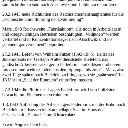
sämtliche Juden sind nach Auschwitz und Lublin zu deportieren.“
20.2.1943 neue Richtlinien des Reichssicherheitshauptamtes für die
„technische Durchführung der Evakuierung“
März 1943 Reichsweite „Fabrikaktion“, alle noch in Arbeitslagern
und kriegswichtigen Betrieben beschäftigten „Volljuden“ werden
verhaftet und in Konzentrationslager nach Auschwitz und ins
„Generalgouvernement“ deportiert
27.2.1943 Befehl von Wilhelm Pützer (1893-1945), Leiter des
Judenreferats der Gestapo-Außendienststelle Bielefeld, das
„jüdische Arbeitseinsatzlager in Paderborn“ aufzulösen und deren
Insassen und weitere Juden aus dem Sprengel bis zum 1. März, also
zwei Tage später, nach Bielefeld zu bringen, wo sie „spätestens“ bis
13 Uhr im „Saal der Eintracht“ eintreffen mussten.
27.2.1943 die Pforte des Lagers Paderborn wird von Polizisten
bewacht, um Fluchten zu verhindern
1.3.1943 Auflösung des Arbeitslagers Paderborn; mit der Bahn nach
Bielefeld; mit Bussen ins Sammellager Saal im Haus der
Gesellschaft „Eintracht“ am Klosterplatz
Erwin Angress berichtet: