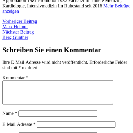
Approbation 1981 Promotion1982 Facharzt für Innere Medizin,
Kardiologie, Intensivmedizin Im Ruhestand seit 2016
Mehr Beiträge
anzeigen
Beitragsnavigation
Vorheriger
Vorheriger Beitrag
Beitrag:
Marx Helmut
Nächster
Nächster Beitrag
Beitrag:
Berg Günther
Schreiben Sie einen Kommentar
Ihre E-Mail-Adresse wird nicht veröffentlicht.
Erforderliche Felder
sind mit
*
markiert
Kommentar
*
Name
*
E-Mail-Adresse
*