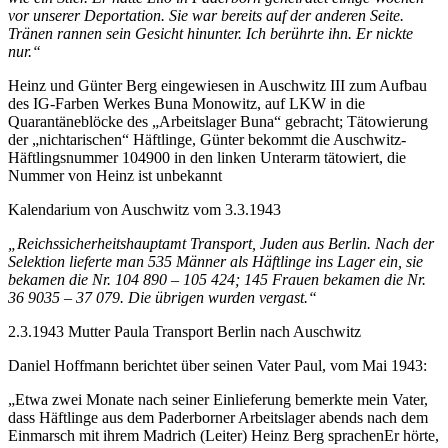
vor unserer Deportation. Sie war bereits auf der anderen Seite.
Tränen rannen sein Gesicht hinunter. Ich berührte ihn. Er nickte
nur.“
Heinz und Günter Berg eingewiesen in Auschwitz III zum Aufbau
des IG-Farben Werkes Buna Monowitz, auf LKW in die
Quarantäneblöcke des „Arbeitslager Buna“ gebracht; Tätowierung
der „nichtarischen“ Häftlinge, Günter bekommt die Auschwitz-
Häftlingsnummer 104900 in den linken Unterarm tätowiert, die
Nummer von Heinz ist unbekannt
Kalendarium von Auschwitz vom 3.3.1943
„Reichssicherheitshauptamt Transport, Juden aus Berlin. Nach der
Selektion lieferte man 535 Männer als Häftlinge ins Lager ein, sie
bekamen die Nr. 104 890 – 105 424; 145 Frauen bekamen die Nr.
36 9035 – 37 079. Die übrigen wurden vergast.“
2.3.1943 Mutter Paula Transport Berlin nach Auschwitz
Daniel Hoffmann berichtet über seinen Vater Paul, vom Mai 1943:
„Etwa zwei Monate nach seiner Einlieferung bemerkte mein Vater,
dass Häftlinge aus dem Paderborner Arbeitslager abends nach dem
Einmarsch mit ihrem Madrich (Leiter) Heinz Berg sprachenEr hörte,