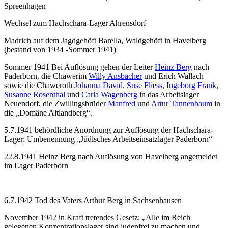
Spreenhagen
Wechsel zum Hachschara-Lager Ahrensdorf
Madrich auf dem Jagdgehöft Barella, Waldgehöft in Havelberg
(bestand von 1934 -Sommer 1941)
Sommer 1941 Bei Auflösung gehen der Leiter
Heinz Berg
nach
Paderborn, die Chawerim
Willy Ansbacher
und Erich Wallach
sowie die Chaweroth
Johanna David
,
Suse Fliess
,
Ingeborg Frank
,
Susanne Rosenthal
und
Carla Wagenberg
in das Arbeitslager
Neuendorf, die Zwillingsbrüder
Manfred
und
Artur Tannenbaum
in
die „Domäne Altlandberg“.
5.7.1941 behördliche Anordnung zur Auflösung der Hachschara-
Lager; Um­be­nen­nung „Jü­di­sches Ar­beits­ein­satz­lager Paderborn
“
22.8.1941 Heinz Berg nach Auflösung von Havelberg angemeldet
im Lager Paderborn
6.7.1942 Tod des Vaters Arthur Berg in Sachsenhausen
November 1942 in Kraft tretendes Gesetz: „Alle im Reich
gelegenen Konzentrationslager sind judenfrei zu machen und