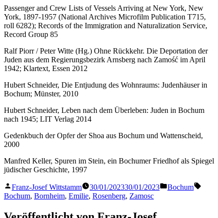
Passenger and Crew Lists of Vessels Arriving at New York, New
York, 1897-1957 (National Archives Microfilm Publication T715,
roll 6282); Records of the Immigration and Naturalization Service,
Record Group 85
Ralf Piorr / Peter Witte (Hg.) Ohne Rückkehr. Die Deportation der
Juden aus dem Regierungsbezirk Arnsberg nach Zamość im April
1942; Klartext, Essen 2012
Hubert Schneider, Die Entjudung des Wohnraums: Judenhäuser in
Bochum; Münster, 2010
Hubert Schneider, Leben nach dem Überleben: Juden in Bochum
nach 1945; LIT Verlag 2014
Gedenkbuch der Opfer der Shoa aus Bochum und Wattenscheid,
2000
Manfred Keller, Spuren im Stein, ein Bochumer Friedhof als Spiegel
jüdischer Geschichte, 1997
Veröffentlicht
Veröffentlicht
Schla
Franz-Josef Wittstamm
30/01/2023
30/01/2023
Bochum
von
in
Bochum
,
Bornheim
,
Emilie
,
Rosenberg
,
Zamosc
Veröffentlicht von Franz-Josef