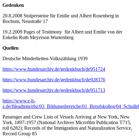
Gedenken
20.8.2008 Stolpersteine für Emilie und Albert Rosenberg in
Bochum, Neustraße 17
19.2.2009 Pages of Testimony für Albert und Emilie von der
Enkelin Ruth Meyerson Wurtenberg
Quellen
Deutsche Minderheiten-Volkszählung 1939
https://www.bundesarchiv.de/gedenkbuch/de951724
https://www.bundesarchiv.de/gedenkbuch/de928376
https://www.bundesarchiv.de/gedenkbuch/de951713
https://www.e-b-
z.de/fileadmin/ebz/03_Bildungsbereiche/01_Berufskolleg/04_Schul
Passenger and Crew Lists of Vessels Arriving at New York, New
York, 1897-1957 (National Archives Microfilm Publication T715,
roll 6282); Records of the Immigration and Naturalization Service,
Record Group 85