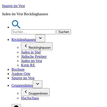
Zum
Spuren im Vest
Inhalt
Juden im Vest Recklinghausen
springen
Suchen
nach:
Recklinghausen
Recklinghausen
Juden in Süd
Jüdische Petriner
Juden im Vest
Kreis RE
Bochum
Andere Orte
Spuren im Vest
Gruppenlisten
Gruppenlisten
Hachschara