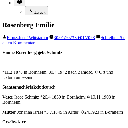
Zurück
Rosenberg Emilie
Veröffentlicht
Franz-Josef Wittstamm
30/01/2023
30/01/2023
Schreiben Sie
von
zu
einen Kommentar
Rosenberg
Emilie Rosenberg geb. Schmitz
Emilie
*11.2.1878 in Bornheim; 30.4.1942 nach Zamosc, ✡ Ort und
Datum unbekannt
Staatsangehörigkeit
deutsch
Vater
Isaac Schmitz *26.4.1839 in Bornheim; ✡19.11.1903 in
Bornheim
Mutter
Johanna Israel *3.7.1845 in Alfter; ✡24.1923 in Bornheim
Geschwister