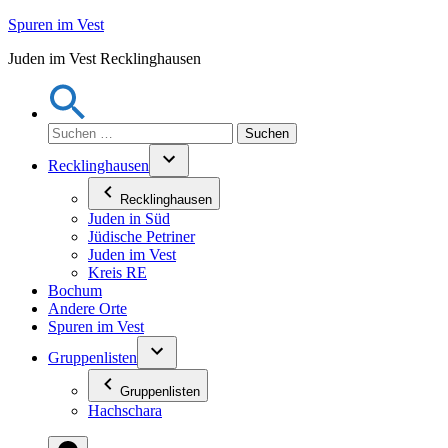
Zum
Spuren im Vest
Inhalt
Juden im Vest Recklinghausen
springen
Suchen
nach:
Recklinghausen
Recklinghausen
Juden in Süd
Jüdische Petriner
Juden im Vest
Kreis RE
Bochum
Andere Orte
Spuren im Vest
Gruppenlisten
Gruppenlisten
Hachschara