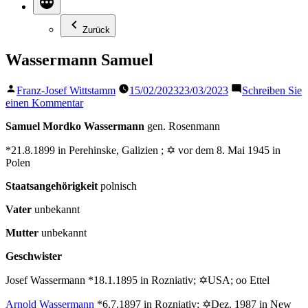
Zurück
Wassermann Samuel
Veröffentlicht
Franz-Josef Wittstamm
15/02/2023
23/03/2023
Schreiben Sie
von
zu
einen Kommentar
Wassermann
Samuel Mordko Wassermann
gen. Rosenmann
Samuel
*21.8.1899 in Perehinske, Galizien ; ✡ vor dem 8. Mai 1945 in
Polen
Staatsangehörigkeit
polnisch
Vater
unbekannt
Mutter
unbekannt
Geschwister
Josef Wassermann *18.1.1895 in Rozniativ; ✡USA; oo Ettel
Arnold Wassermann
*6.7.1897 in Rozniativ; ✡Dez. 1987 in New