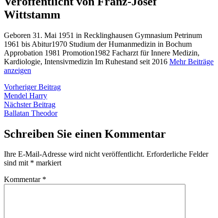
Veröffentlicht von Franz-Josef
Wittstamm
Geboren 31. Mai 1951 in Recklinghausen Gymnasium Petrinum
1961 bis Abitur1970 Studium der Humanmedizin in Bochum
Approbation 1981 Promotion1982 Facharzt für Innere Medizin,
Kardiologie, Intensivmedizin Im Ruhestand seit 2016
Mehr Beiträge
anzeigen
Beitragsnavigation
Vorheriger
Vorheriger Beitrag
Beitrag:
Mendel Harry
Nächster
Nächster Beitrag
Beitrag:
Ballatan Theodor
Schreiben Sie einen Kommentar
Ihre E-Mail-Adresse wird nicht veröffentlicht.
Erforderliche Felder
sind mit
*
markiert
Kommentar
*