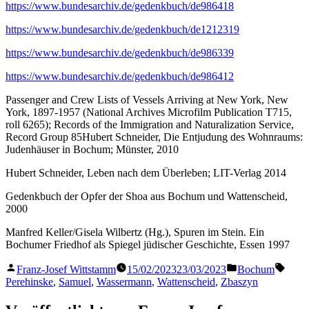
https://www.bundesarchiv.de/gedenkbuch/de986418
https://www.bundesarchiv.de/gedenkbuch/de1212319
https://www.bundesarchiv.de/gedenkbuch/de986339
https://www.bundesarchiv.de/gedenkbuch/de986412
Passenger and Crew Lists of Vessels Arriving at New York, New
York, 1897-1957 (National Archives Microfilm Publication T715,
roll 6265); Records of the Immigration and Naturalization Service,
Record Group 85Hubert Schneider, Die Entjudung des Wohnraums:
Judenhäuser in Bochum; Münster, 2010
Hubert Schneider, Leben nach dem Überleben; LIT-Verlag 2014
Gedenkbuch der Opfer der Shoa aus Bochum und Wattenscheid,
2000
Manfred Keller/Gisela Wilbertz (Hg.), Spuren im Stein. Ein
Bochumer Friedhof als Spiegel jüdischer Geschichte, Essen 1997
Veröffentlicht
Veröffentlicht
Schla
Franz-Josef Wittstamm
15/02/2023
23/03/2023
Bochum
von
in
Perehinske
,
Samuel
,
Wassermann
,
Wattenscheid
,
Zbaszyn