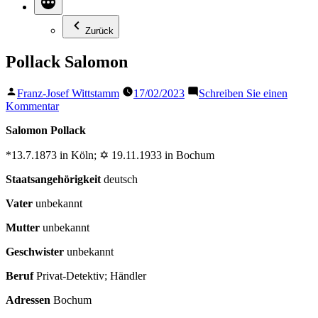
Zurück
Pollack Salomon
Veröffentlicht
Franz-Josef Wittstamm
17/02/2023
Schreiben Sie einen
von
zu
Kommentar
Pollack
Salomon Pollack
Salomon
*13.7.1873 in Köln; ✡ 19.11.1933 in Bochum
Staatsangehörigkeit
deutsch
Vater
unbekannt
Mutter
unbekannt
Geschwister
unbekannt
Beruf
Privat-Detektiv; Händler
Adressen
Bochum