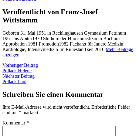
Veröffentlicht von Franz-Josef
Wittstamm
Geboren 31. Mai 1951 in Recklinghausen Gymnasium Petrinum
1961 bis Abitur1970 Studium der Humanmedizin in Bochum
Approbation 1981 Promotion1982 Facharzt für Innere Medizin,
Kardiologie, Intensivmedizin Im Ruhestand seit 2016
Mehr Beiträge
anzeigen
Beitragsnavigation
Vorheriger
Vorheriger Beitrag
Beitrag:
Pollack Helene
Nächster
Nächster Beitrag
Beitrag:
Pollack Paul
Schreiben Sie einen Kommentar
Ihre E-Mail-Adresse wird nicht veröffentlicht.
Erforderliche Felder
sind mit
*
markiert
Kommentar
*