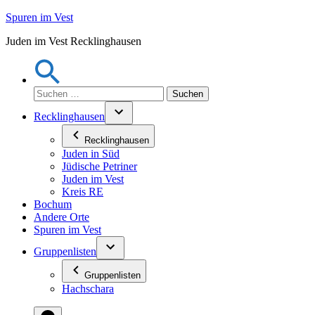
Zum
Spuren im Vest
Inhalt
Juden im Vest Recklinghausen
springen
Suchen
nach:
Recklinghausen
Recklinghausen
Juden in Süd
Jüdische Petriner
Juden im Vest
Kreis RE
Bochum
Andere Orte
Spuren im Vest
Gruppenlisten
Gruppenlisten
Hachschara