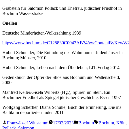
Grabstein für Salomon Pollack und Ehefrau, jüdischer Friedhof in
Bochum Wasserstraße
Quellen
Deutsche Minderheiten-Volkszählung 1939
https://www.bochum.de/C125830C0042AB74/vwContentByKey/
Hubert Schneider, Die Entjudung des Wohnraums: Judenhäuser in
Bochum; Münster, 2010
Hubert Schneider, Leben nach dem Überleben; LIT-Verlag 2014
Gedenkbuch der Opfer der Shoa aus Bochum und Wattenscheid,
2000
Manfred Keller/Gisela Wilbertz (Hg.), Spuren im Stein. Ein
Bochumer Friedhof als Spiegel jüdischer Geschichte, Essen 1997
Wolfgang Scheffler, Diana Schulle, Buch der Erinnerung, Die ins
Baltikum deportierten Juden 2011
Veröffentlicht
Veröffentlicht
Schlagwörter:
Franz-Josef Wittstamm
17/02/2023
Bochum
Bochum
,
Köln
,
von
in
Pollack
,
Salomon