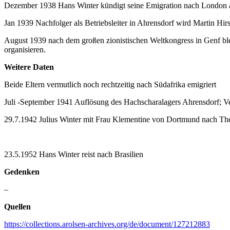
Dezember 1938 Hans Winter kündigt seine Emigration nach London an;
Jan 1939 Nachfolger als Betriebsleiter in Ahrensdorf wird Martin Hir
August 1939 nach dem großen zionistischen Weltkongress in Genf bleib
organisieren.
Weitere Daten
Beide Eltern vermutlich noch rechtzeitig nach Südafrika emigriert
Juli -September 1941 Auflösung des Hachscharalagers Ahrensdorf; V
29.7.1942 Julius Winter mit Frau Klementine von Dortmund nach The
23.5.1952 Hans Winter reist nach Brasilien
Gedenken
–
Quellen
https://collections.arolsen-archives.org/de/document/127212883