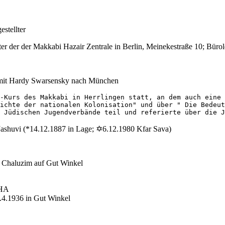
stellter
er der der Makkabi Hazair Zentrale in Berlin, Meinekestraße 10; Bürole
n mit Hardy Swarsensky nach München
-Kurs des Makkabi in Herrlingen statt, an dem auch eine 
ichte der nationalen Kolonisation" und über " Die Bedeut
 Jüdischen Jugendverbände teil und referierte über die J
Jashuvi (*14.12.1887 in Lage; ✡6.12.1980 Kfar Sava)
 Chaluzim auf Gut Winkel
RSHA
.4.1936 in Gut Winkel