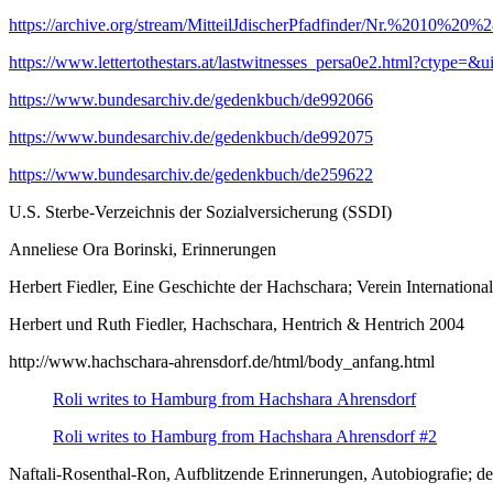
https://archive.org/stream/MitteilJdischerPfadfinder/Nr.%2010%20
https://www.lettertothestars.at/lastwitnesses_persa0e2.html?ctype=&
https://www.bundesarchiv.de/gedenkbuch/de992066
https://www.bundesarchiv.de/gedenkbuch/de992075
https://www.bundesarchiv.de/gedenkbuch/de259622
U.S. Sterbe-Verzeichnis der Sozialversicherung (SSDI)
Anneliese Ora Borinski, Erinnerungen
Herbert Fiedler, Eine Geschichte der Hachschara; Verein Internatio
Herbert und Ruth Fiedler, Hachschara, Hentrich & Hentrich 2004
http://www.hachschara-ahrensdorf.de/html/body_anfang.html
Roli writes to Hamburg from Hachshara Ahrensdorf
Roli writes to Hamburg from Hachshara Ahrensdorf #2
Naftali-Rosenthal-Ron, Aufblitzende Erinnerungen, Autobiografie; d