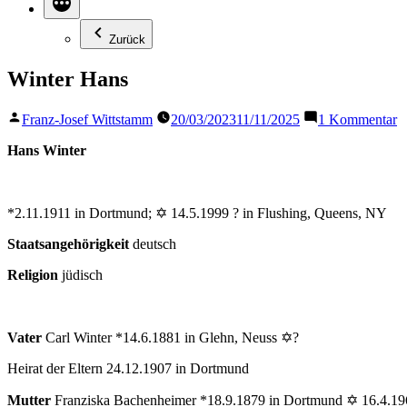
Zurück
Winter Hans
Veröffentlicht
z
Franz-Josef Wittstamm
20/03/2023
11/11/2025
1 Kommentar
von
W
H
Hans Winter
*2.11.1911 in Dortmund
;
✡ 14.5.1999 ? in Flushing, Queens, NY
Staatsangehörigkeit
deutsch
Religion
jüdisch
Vater
Carl Winter *14.6.1881 in Glehn, Neuss ✡?
Heirat der Eltern 24.12.1907 in Dortmund
Mutter
Franziska Bachenheimer *18.9.1879 in Dortmund ✡ 16.4.19