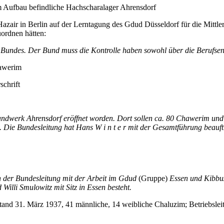
Aufbau befindliche Hachscharalager Ahrensdorf
zair in Berlin auf der Lerntagung des Gdud Düsseldorf für die Mittleren
uordnen hätten:
 Bundes. Der Bund muss die Kontrolle haben sowohl über die Berufsen
hawerim
schrift
Landwerk Ahrensdorf eröffnet worden. Dort sollen ca. 80 Chawerim un
 Die Bundesleitung hat Hans W i n t e r mit der Gesamtführung beauft
n der Bundesleitung mit der Arbeit im Gdud
(Gruppe)
Essen und Kibbuz
 Willi Smulowitz
mit Sitz in Essen besteht.
Stand 31. März 1937, 41 männliche, 14 weibliche Chaluzim; Betriebslei