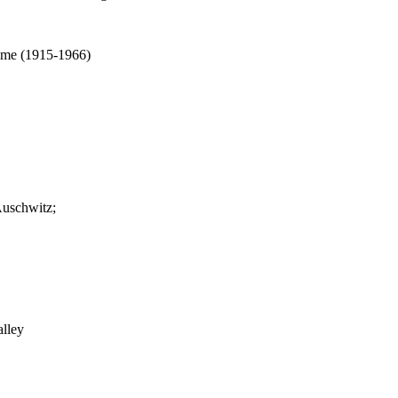
ulme (1915-1966)
Auschwitz;
alley