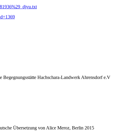
%281936%29_djvu.txt
uid=1369
nale Begegnungsstätte Hachschara-Landwerk Ahrensdorf e.V
eutsche Übersetzung von Alice Meroz, Berlin 2015