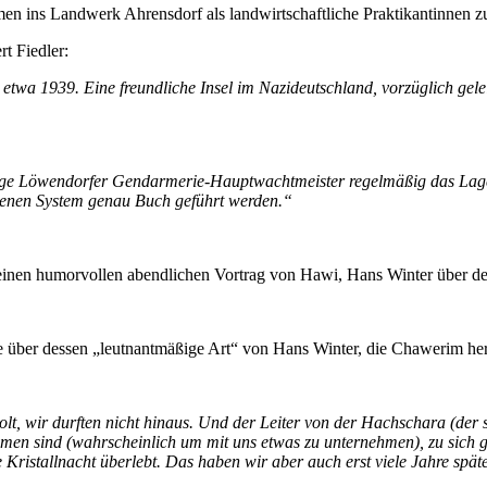
 ins Landwerk Ahrensdorf als landwirtschaftliche Praktikantinnen z
t Fiedler:
etwa 1939. Eine freundliche Insel im Nazideutschland, vorzüglich
gele
ndige Löwendorfer Gendarmerie-Hauptwachtmeister regelmäßig das Lage
benen System genau Buch geführt werden.“
 einen humorvollen abendlichen Vortrag von Hawi, Hans Winter über des
lie über dessen „leutnantmäßige Art“ von Hans Winter, die Chawerim
olt, wir durften nicht hinaus. Und der Leiter von der Hachschara (der
men sind (wahrscheinlich um mit uns etwas zu unternehmen), zu sich
 Kristallnacht überlebt. Das haben wir aber auch erst viele Jahre sp