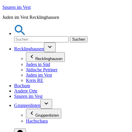
Zum
Spuren im Vest
Inhalt
Juden im Vest Recklinghausen
springen
Suchen
nach:
Recklinghausen
Recklinghausen
Juden in Süd
Jüdische Petriner
Juden im Vest
Kreis RE
Bochum
Andere Orte
Spuren im Vest
Gruppenlisten
Gruppenlisten
Hachschara