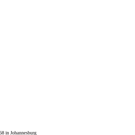
u
inter
ans
68 in Johannesburg