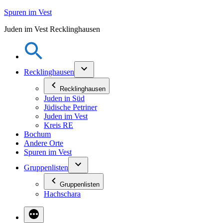
Zum
Spuren im Vest
Inhalt
Juden im Vest Recklinghausen
springen
Recklinghausen
Recklinghausen
Juden in Süd
Jüdische Petriner
Juden im Vest
Kreis RE
Bochum
Andere Orte
Spuren im Vest
Gruppenlisten
Gruppenlisten
Hachschara