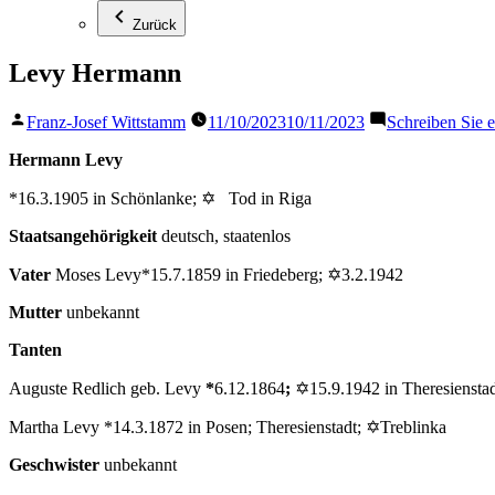
Zurück
Levy Hermann
Veröffentlicht
Franz-Josef Wittstamm
11/10/2023
10/11/2023
Schreiben Sie
von
Hermann Levy
*16.3.1905 in Schönlanke; ✡ Tod in Riga
Staatsangehörigkeit
deutsch, staatenlos
Vater
Moses Levy*15.7.1859 in Friedeberg; ✡3.2.1942
Mutter
unbekannt
Tanten
Auguste Redlich geb. Levy
*
6.12.1864
;
✡15.9.1942 in Theresiensta
Martha Levy *14.3.1872 in Posen; Theresienstadt; ✡Treblinka
Geschwister
unbekannt