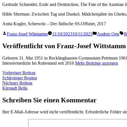
Gertrude Schneider, Exile and Destruction, The Fate of the Austrian
Hilde Sherman: Zwischen Tag und Dunkel. Mädchenjahre im Ghetto,
Anita Kugler, Scherwitz – Der Jüdische SS-Offizier, 2017
Veröffentlicht
Veröffentlicht
S
Franz-Josef Wittstamm
11/10/2023
10/11/2023
Andere Orte
B
von
in
Veröffentlicht von Franz-Josef Wittstamm
Geboren 31. Mai 1951 in Recklinghausen Gymnasium Petrinum 1961 
Intensivmedizin Im Ruhestand seit 2016
Mehr Beiträge anzeigen
Beitragsnavigation
Vorheriger
Vorheriger Beitrag
Beitrag:
Schlesinger Regina
Nächster
Nächster Beitrag
Beitrag:
Klestadt Bella
Schreiben Sie einen Kommentar
Ihre E-Mail-Adresse wird nicht veröffentlicht.
Erforderliche Felder si