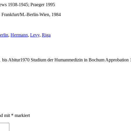
 Jews 1938-1945; Praeger 1995
 Frankfurt/M.-Berlin-Wien, 1984
chlagwörter:
erlin
,
Hermann
,
Levy
,
Riga
bis Abitur1970 Studium der Humanmedizin in Bochum Approbation 19
nd mit
*
markiert