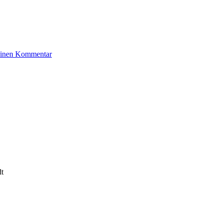
zu
 einen Kommentar
Levy
Hermann
dt