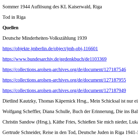
Sommer 1944 Auflösung des KL Kaiserwald, Riga
Tod in Riga
Quellen
Deutsche Minderheiten-Volkszählung 1939
https://objekte.jmberlin.de/object/jmb-obj-116601
https://www.bundesarchiv.de/gedenkbuch/de1103369
https://collections.arolsen-archives.org/de/document/127187546
https://collections.arolsen-archives.org/de/document/127187955
https://collections.arolsen-archives.org/de/document/127187949
Dietlind Kautzky, Thomas Käpernick Hrsg., Mein Schicksal ist nur
Wolfgang Scheffler, Diana Schulle, Buch der Erinnerung, Die ins Bal
Christin Sandow (Hrsg.), Käthe Fries, Schießen Sie mich nieder, Luk
Gertrude Schneider, Reise in den Tod, Deutsche Juden in Riga 1941