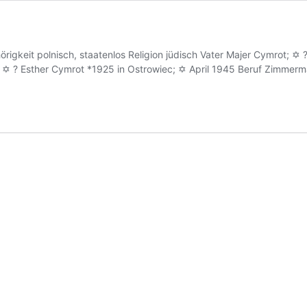
igkeit polnisch, staatenlos Religion jüdisch Vater Majer Cymrot; ✡ 
; ✡ ? Esther Cymrot *1925 in Ostrowiec; ✡ April 1945 Beruf Zimmer