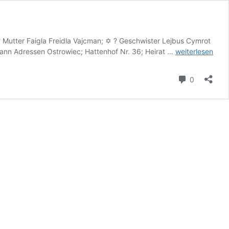
? Mutter Faigla Freidla Vajcman; ✡ ? Geschwister Lejbus Cymrot
Cymrot
mann Adressen Ostrowiec; Hattenhof Nr. 36; Heirat …
weiterlesen
Jankel
Kommenta
0