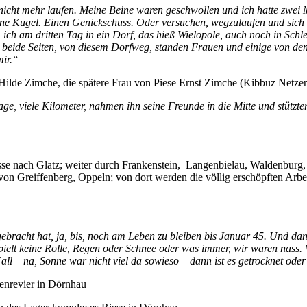
cht mehr laufen. Meine Beine waren geschwollen und ich hatte zwei Mö
rt eine Kugel. Einen Genickschuss. Oder versuchen, wegzulaufen und s
h am dritten Tag in ein Dorf, das hieß Wielopole, auch noch in Schles
n beide Seiten, von diesem Dorfweg, standen Frauen und einige von de
mir.“
Hilde Zimche, die spätere Frau von Piese Ernst Zimche (Kibbuz Netzer 
, viele Kilometer, nahmen ihn seine Freunde in die Mitte und stützten
sse nach Glatz; weiter durch Frankenstein, Langenbielau, Waldenburg,
on Greiffenberg, Oppeln; von dort werden die völlig erschöpften Arbei
acht hat, ja, bis, noch am Leben zu bleiben bis Januar 45. Und dann
spielt keine Rolle, Regen oder Schnee oder was immer, wir waren nass.
ll – na, Sonne war nicht viel da sowieso – dann ist es getrocknet oder 
enrevier in Dörnhau