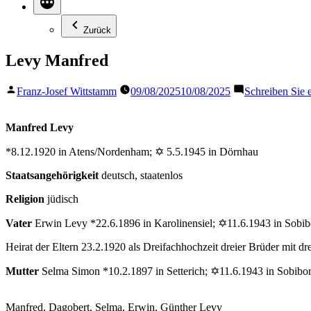
Zurück
Levy Manfred
Veröffentlicht
Franz-Josef Wittstamm
09/08/2025
10/08/2025
Schreiben Sie
von
Manfred Levy
*8.12.1920 in Atens/Nordenham; ✡ 5.5.1945 in Dörnhau
Staatsangehörigkeit
deutsch, staatenlos
Religion
jüdisch
Vater
Erwin Levy *22.6.1896 in Karolinensiel; ✡11.6.1943 in Sobib
Heirat der Eltern 23.2.1920 als Dreifachhochzeit dreier Brüder mit d
Mutter
Selma Simon *10.2.1897 in Setterich; ✡11.6.1943 in Sobibo
Manfred, Dagobert, Selma, Erwin, Günther Levy