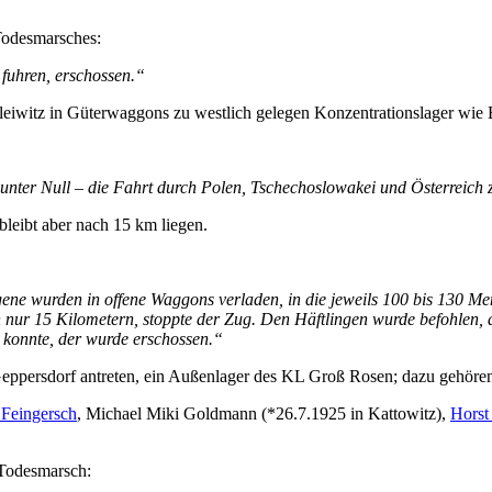
 Todesmarsches:
fuhren, erschossen.“
eiwitz in Güterwaggons zu westlich gelegen Konzentrationslager wi
nter Null – die Fahrt durch Polen, Tschechoslowakei und Österreich
leibt aber nach 15 km liegen.
ne wurden in offene Waggons verladen, in die jeweils 100 bis 130 Men
nur 15 Kilometern, stoppte der Zug. Den Häftlingen wurde befohlen, d
 konnte, der wurde erschossen.“
ppersdorf antreten, ein Außenlager des KL Groß Rosen; dazu gehöre
Feingersch
, Michael Miki Goldmann (*26.7.1925 in Kattowitz),
Horst
 Todesmarsch: