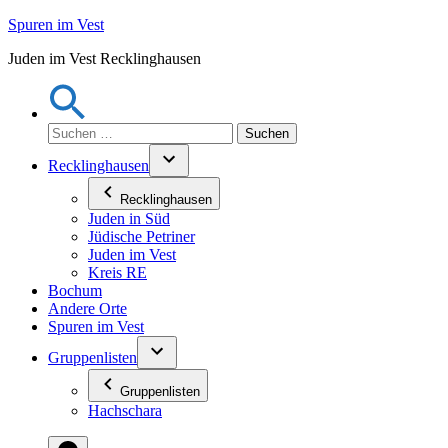
Zum
Spuren im Vest
Inhalt
Juden im Vest Recklinghausen
springen
Suchen
nach:
Recklinghausen
Recklinghausen
Juden in Süd
Jüdische Petriner
Juden im Vest
Kreis RE
Bochum
Andere Orte
Spuren im Vest
Gruppenlisten
Gruppenlisten
Hachschara