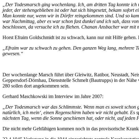
„Der Todesmarsch ging wochenlang. Ich, am dritten Tag konnte ich ni
jeder, der stehengeblieben ist oder hat sich hingesetzt, bekam sofo
Man konnte nur, wenn wir in Dörfer reingekommen sind. Und so kam ic
war Nachmittag, aber es war schon fast dunkel und ich sah, dass vo
beschlossen, da versuche ich zu fliehen. Chanan Ansbacher war mit 
Horst Efraim Goldschmidt ist zu schwach, kann nur mit Hilfe gehen. 
„Efraim war zu schwach zu gehen. Den ganzen Weg lang, mehrere Tage
gewesen.“
Der wochenlange Marsch führt über Gleiwitz, Ratibor, Neustadt, Nei
Geppersdorf-Dörnhau, Dienststelle Schmelt (Bautrupps) in der Nähe v
280 sollen dort angekommen sein.
Gerhard Maschkowski im Interview im Jahre 2007:
„Der Todesmarsch war das Schlimmste. Wenn man es soweit schon gebr
natürlich, ich mein‘, einen Regenschirm haben wir nicht gehabt. Es 
nächsten Tag, wenn die Sonne geschienen hat, oder nicht, auf jeden Fa
Die nicht mehr Gehfähigen kommen noch in das provisorische Krank