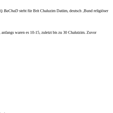
Träger Misrachi/ Dath Waäretz; Bachad, 1928 gegründete Jugendorganisation des orthodox-jüdischen Misrachi; das hebräische Akronym בָּחָ״ד
BaChaD
steht für Brit Chaluzim Datiim, deutsch ‚Bund religiöser
nfangs waren es 10-15, zuletzt bis zu 30 Chalutzim. Zuvor