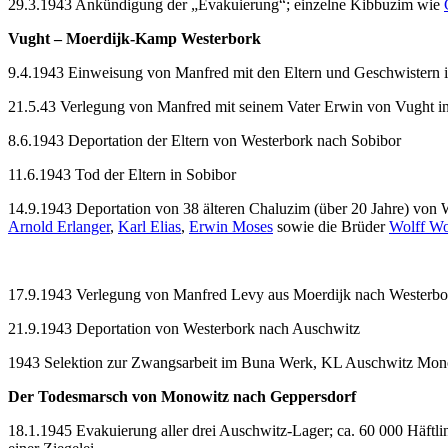
29.3.1943 Ankündigung der „Evakuierung“; einzelne Kibbuzim wie
Vught – Moerdijk-Kamp Westerbork
9.4.1943 Einweisung von Manfred mit den Eltern und Geschwistern i
21.5.43 Verlegung von Manfred mit seinem Vater Erwin von Vught i
8.6.1943 Deportation der Eltern von Westerbork nach Sobibor
11.6.1943 Tod der Eltern in Sobibor
14.9.1943 Deportation von 38 älteren Chaluzim (über 20 Jahre) von 
Arnold Erlanger
,
Karl Elias
,
Erwin Moses
sowie die Brüder
Wolff Wo
17.9.1943 Verlegung von Manfred Levy aus Moerdijk nach Westerbo
21.9.1943 Deportation von Westerbork nach Auschwitz
1943 Selektion zur Zwangsarbeit im Buna Werk, KL Auschwitz Mon
Der Todesmarsch von Monowitz nach Geppersdorf
18.1.1945 Evakuierung aller drei Auschwitz-Lager; ca. 60 000 Häftli