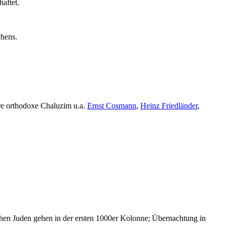
aftet.
chens.
re orthodoxe Chaluzim u.a.
Ernst Cosmann
,
Heinz Friedländer
,
chen Juden gehen in der ersten 1000er Kolonne; Übernachtung in