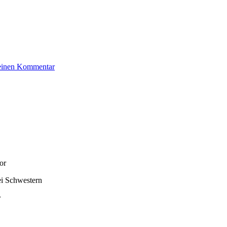
zu
 einen Kommentar
Levy
Manfred
or
rei Schwestern
r