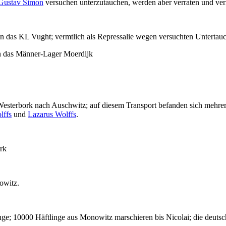
Gustav Simon
versuchen unterzutauchen, werden aber verraten und verh
n das KL Vught; vermtlich als Repressalie wegen versuchten Untertau
n das Männer-Lager Moerdijk
Westerbork nach Auschwitz; auf diesem Transport befanden sich mehre
lffs
und
Lazarus Wolffs
.
rk
owitz.
nge;
10000 Häftlinge aus Monowitz marschieren bis Nicolai; die deuts