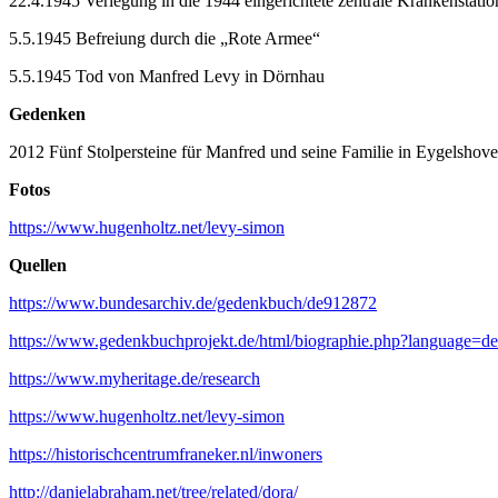
22.4.1945 Verlegung in die 1944 eingerichtete zentrale Krankenstat
5.5.1945 Befreiung durch die „Rote Armee“
5.5.1945 Tod von Manfred Levy in Dörnhau
Gedenken
2012 Fünf Stolpersteine für Manfred und seine Familie in Eygelshov
Fotos
https://www.hugenholtz.net/levy-simon
Quellen
https://www.bundesarchiv.de/gedenkbuch/de912872
https://www.gedenkbuchprojekt.de/html/biographie.php?language
https://www.myheritage.de/research
https://www.hugenholtz.net/levy-simon
https://historischcentrumfraneker.nl/inwoners
http://danielabraham.net/tree/related/dora/