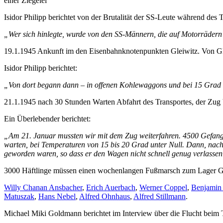
einer Ziegelei
Isidor Philipp berichtet von der Brutalität der SS-Leute während des
„Wer sich hinlegte, wurde von den SS-Männern, die auf Motorrädern 
19.1.1945 Ankunft im den Eisenbahnknotenpunkten Gleiwitz. Von Gl
Isidor Philipp berichtet:
„Von dort begann dann – in offenen Kohlewaggons und bei 15 Grad u
21.1.1945 nach 30 Stunden Warten Abfahrt des Transportes, der Zug b
Ein Überlebender berichtet:
„Am 21. Januar mussten wir mit dem Zug weiterfahren. 4500 Gefange
warten, bei Temperaturen von 15 bis 20 Grad unter Null. Dann, nach 
geworden waren, so dass er den Wagen nicht schnell genug verlassen
3000 Häftlinge müssen einen wochenlangen Fußmarsch zum Lager Ge
Willy Chanan Ansbacher
,
Erich Auerbach
,
Werner Coppel
,
Benjamin 
Matuszak
,
Hans Nebel
,
Alfred Ohnhaus
,
Alfred Stillmann
.
Michael Miki Goldmann berichtet im Interview über die Flucht beim