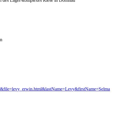
ion des Lager-komplexes Riese in Dörnhau
en
=de&file=levy_erwin.html&lastName=Levy&firstName=Selma