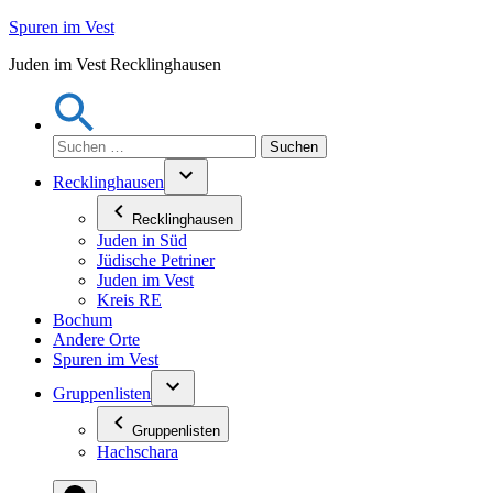
Zum
Spuren im Vest
Inhalt
Juden im Vest Recklinghausen
springen
Suchen
nach:
Recklinghausen
Recklinghausen
Juden in Süd
Jüdische Petriner
Juden im Vest
Kreis RE
Bochum
Andere Orte
Spuren im Vest
Gruppenlisten
Gruppenlisten
Hachschara