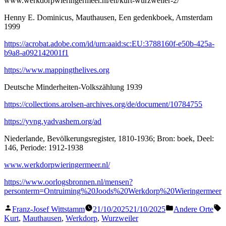
www.werkdorpwieringermeer.nl/en/kurt-wurzweiler-2/
Henny E. Dominicus, Mauthausen, Een gedenkboek, Amsterdam
1999
https://acrobat.adobe.com/id/urn:aaid:sc:EU:3788160f-e50b-425a-
b9a8-a092142001f1
https://www.mappingthelives.org
Deutsche Minderheiten-Volkszählung 1939
https://collections.arolsen-archives.org/de/document/10784755
https://yvng.yadvashem.org/ad
Niederlande, Bevölkerungsregister, 1810-1936; Bron: boek, Deel:
146, Periode: 1912-1938
www.werkdorpwieringermeer.nl/
https://www.oorlogsbronnen.nl/mensen?
personterm=Ontruiming%20Joods%20Werkdorp%20Wieringermeer
Veröffentlicht
Veröffentlicht
S
Franz-Josef Wittstamm
21/10/2025
21/10/2025
Andere Orte
von
in
Kurt
,
Mauthausen
,
Werkdorp
,
Wurzweiler