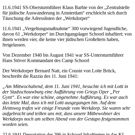
11.6.1941 SS-Obersturmführer Klaus Barbie von der „Zentralstelle
für jüdische Auswanderung in Amsterdam“ erschleicht sich durch
Täuschung die Adresslisten der „Werkdorper“
11.6.1941 „Vergeltungsmaßnahme“ 300 vorwiegend Jugendliche,
davon 61 „Werkdorper“ im Durchgangslager Schoorl inhaftiert; von
ihnen werden vier, die keine vier jüdischen Großeltern haben,
freigelassen.
Von Dezember 1940 bis August 1941 war SS-Untersturmführer
Hans Stöver Kommandant des Camp Schoorl
Der Werkdorper Bernard Natt, ein Cousin von Lotte Brück,
beschreibt die Razzia des 11. Juni 1941:
„Am Mittwochabend, dem 11. Juni 1941, besuchte ich mit Lotti in
der Stadsschouwburg eine Aufführung von Griegs Oper „Per
Gynt“. Es war eine schöne, angenehme Aufführung. Es war auch
das letzte Mal, dass ich mit Lotti ausgegangen bin. Auf dem
Heimweg trafen wir einige Freunde vom Werkdorp. Sie waren sehr
aufgebracht und teilten uns mit, dass unsere Mitbewohner des
Werkdorps noch am selben Abend von der Gestapo festgenommen
worden seien.
22.6.1941 Deportation der 296 in Schoorl Inhaftierten in das KL