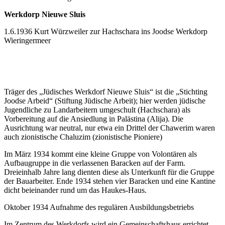
Werkdorp Nieuwe Sluis
1.6.1936 Kurt Würzweiler zur Hachschara ins Joodse Werkdorp
Wieringermeer
Träger des „Jüdisches Werkdorf Nieuwe Sluis“ ist die „Stichting
Joodse Arbeid“ (Stiftung Jüdische Arbeit); hier werden jüdische
Jugendliche zu Landarbeitern umgeschult (Hachschara) als
Vorbereitung auf die Ansiedlung in Palästina (Alija). Die
Ausrichtung war neutral, nur etwa ein Drittel der Chawerim waren
auch zionistische Chaluzim (zionistische Pioniere)
Im März 1934 kommt eine kleine Gruppe von Volontären als
Aufbaugruppe in die verlassenen Baracken auf der Farm.
Dreieinhalb Jahre lang dienten diese als Unterkunft für die Gruppe
der Bauarbeiter. Ende 1934 stehen vier Baracken und eine Kantine
dicht beieinander rund um das Haukes-Haus.
Oktober 1934 Aufnahme des regulären Ausbildungsbetriebs
Im Zentrum des Werkdorfs wird ein Gemeinschaftshaus errichtet,