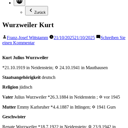
Zurück
Wurzweiler Kurt
Veröffentlicht
Franz-Josef Wittstamm
21/10/2025
21/10/2025
Schreiben Sie
von
zu
einen Kommentar
Wurzweiler
Kurt
Kurt Julius Wurzweiler
*21.10.1919 in Neidenstein; ✡ 24.10.1941 in Mauthausen
Staatsangehörigkeit
deutsch
Religion
jüdisch
Vater
Julius Wurzweiler *26.3.1884 in Neidenstein ; ✡ vor 1945
Mutter
Emmy Karlsruher *4.4.1887 in Ittlingen; ✡ 1941 Gurs
Geschwister
Renate Wurzweiler *18.7.1922 in Neidenstein; ✡ 23.9.1942 in