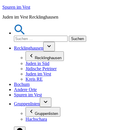
Zum
Spuren im Vest
Inhalt
Juden im Vest Recklinghausen
springen
Suchen
nach:
Recklinghausen
Recklinghausen
Juden in Süd
Jüdische Petriner
Juden im Vest
Kreis RE
Bochum
Andere Orte
Spuren im Vest
Gruppenlisten
Gruppenlisten
Hachschara