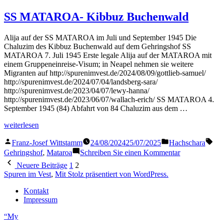
Kibbuz
Buchenwald
SS MATAROA- Kibbuz Buchenwald
II
August
Alija auf der SS MATAROA im Juli und September 1945 Die
1945
Chaluzim des Kibbuz Buchenwald auf dem Gehringshof SS
MATAROA 7. Juli 1945 Erste legale Alija auf der MATAROA mit
einem Gruppeneinreise-Visum; in Neapel nehmen sie weitere
Migranten auf http://spurenimvest.de/2024/08/09/gottlieb-samuel/
http://spurenimvest.de/2024/07/04/landsberg-sara/
http://spurenimvest.de/2023/04/07/lewy-hanna/
http://spurenimvest.de/2023/06/07/wallach-erich/ SS MATAROA 4.
September 1945 (84) Abfahrt von 84 Chaluzim aus dem …
„SS
weiterlesen
MATAROA-
Veröffentlicht
Veröffentlicht
Sc
Kibbuz
Franz-Josef Wittstamm
24/08/2024
25/07/2025
Hachschara
von
in
Buchenwald“
zu
Gehringshof
,
Mataroa
Schreiben Sie einen Kommentar
SS
Seitennummerierung
Neuere Beiträge
1
2
MATAROA
der
Spuren im Vest
,
Mit Stolz präsentiert von WordPress.
Kibbuz
Buchenwald
Beiträge
Kontakt
Impressum
“My