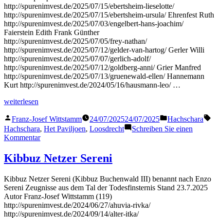
http://spurenimvest.de/2025/07/15/ebertsheim-lieselotte/
http://spurenimvest.de/2025/07/15/ebertsheim-ursula/ Ehrenfest Ruth
http://spurenimvest.de/2025/07/03/engelbert-hans-joachim/
Faierstein Edith Frank Günther
http://spurenimvest.de/2025/07/05/frey-nathan/
http://spurenimvest.de/2025/07/12/gelder-van-hartog/ Gerler Willi
http://spurenimvest.de/2025/07/07/gerlich-adolf/
http://spurenimvest.de/2025/07/12/goldberg-anni/ Grier Manfred
http://spurenimvest.de/2025/07/13/gruenewald-ellen/ Hannemann
Kurt http://spurenimvest.de/2024/05/16/hausmann-leo/ …
„Loosdrecht
weiterlesen
„Het
Veröffentlicht
Veröffentlicht
Sc
Paviljoen““
Franz-Josef Wittstamm
24/07/2025
24/07/2025
Hachschara
von
in
Hachschara
,
Het Paviljoen
,
Loosdrecht
Schreiben Sie einen
zu
Kommentar
Loosdrecht
„Het
Kibbuz Netzer Sereni
Paviljoen“
Kibbuz Netzer Sereni (Kibbuz Buchenwald III) benannt nach Enzo
Sereni Zeugnisse aus dem Tal der Todesfinsternis Stand 23.7.2025
Autor Franz-Josef Wittstamm (119)
http://spurenimvest.de/2024/06/27/ahuvia-rivka/
http://spurenimvest.de/2024/09/14/alter-itka/