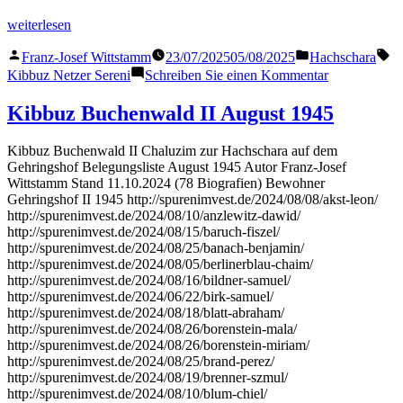
„Kibbuz
weiterlesen
Netzer
Veröffentlicht
Veröffentlicht
Sc
Sereni“
Franz-Josef Wittstamm
23/07/2025
05/08/2025
Hachschara
von
in
zu
Kibbuz Netzer Sereni
Schreiben Sie einen Kommentar
Kibbuz
Netzer
Kibbuz Buchenwald II August 1945
Sereni
Kibbuz Buchenwald II Chaluzim zur Hachschara auf dem
Gehringshof Belegungsliste August 1945 Autor Franz-Josef
Wittstamm Stand 11.10.2024 (78 Biografien) Bewohner
Gehringshof II 1945 http://spurenimvest.de/2024/08/08/akst-leon/
http://spurenimvest.de/2024/08/10/anzlewitz-dawid/
http://spurenimvest.de/2024/08/15/baruch-fiszel/
http://spurenimvest.de/2024/08/25/banach-benjamin/
http://spurenimvest.de/2024/08/05/berlinerblau-chaim/
http://spurenimvest.de/2024/08/16/bildner-samuel/
http://spurenimvest.de/2024/06/22/birk-samuel/
http://spurenimvest.de/2024/08/18/blatt-abraham/
http://spurenimvest.de/2024/08/26/borenstein-mala/
http://spurenimvest.de/2024/08/26/borenstein-miriam/
http://spurenimvest.de/2024/08/25/brand-perez/
http://spurenimvest.de/2024/08/19/brenner-szmul/
http://spurenimvest.de/2024/08/10/blum-chiel/