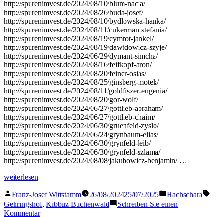
http://spurenimvest.de/2024/08/10/blum-nacia/
http://spurenimvest.de/2024/08/26/buda-josef/
http://spurenimvest.de/2024/08/10/bydlowska-hanka/
http://spurenimvest.de/2024/08/11/cukerman-stefania/
http://spurenimvest.de/2024/08/19/cymrot-jankel/
http://spurenimvest.de/2024/08/19/dawidowicz-szyje/
http://spurenimvest.de/2024/06/29/dymant-simcha/
http://spurenimvest.de/2024/08/16/feifkopf-aron/
http://spurenimvest.de/2024/08/20/feiner-osias/
http://spurenimvest.de/2024/08/25/ginsberg-motek/
http://spurenimvest.de/2024/08/11/goldfiszer-eugenia/
http://spurenimvest.de/2024/08/20/gor-wolf/
http://spurenimvest.de/2024/06/27/gottlieb-abraham/
http://spurenimvest.de/2024/06/27/gottlieb-chaim/
http://spurenimvest.de/2024/06/30/gruenfeld-zyslo/
http://spurenimvest.de/2024/06/24/grynbaum-elias/
http://spurenimvest.de/2024/06/30/grynfeld-leib/
http://spurenimvest.de/2024/06/30/grynfeld-szlama/
http://spurenimvest.de/2024/08/08/jakubowicz-benjamin/ …
„Kibbuz
weiterlesen
Buchenwald
Veröffentlicht
Veröffentlicht
Sc
II
Franz-Josef Wittstamm
26/08/2024
25/07/2025
Hachschara
von
in
August
Gehringshof
,
Kibbuz Buchenwald
Schreiben Sie einen
1945“
zu
Kommentar