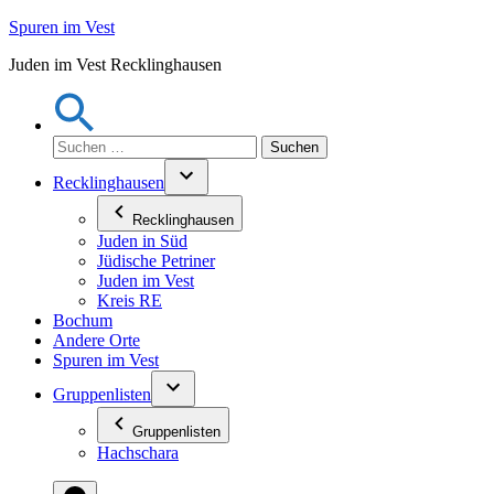
Zum
Spuren im Vest
Inhalt
Juden im Vest Recklinghausen
springen
Suchen
nach:
Recklinghausen
Recklinghausen
Juden in Süd
Jüdische Petriner
Juden im Vest
Kreis RE
Bochum
Andere Orte
Spuren im Vest
Gruppenlisten
Gruppenlisten
Hachschara