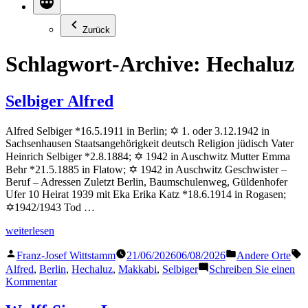
Zurück
Schlagwort-Archive:
Hechaluz
Selbiger Alfred
Alfred Selbiger *16.5.1911 in Berlin; ✡ 1. oder 3.12.1942 in
Sachsenhausen Staatsangehörigkeit deutsch Religion jüdisch Vater
Heinrich Selbiger *2.8.1884; ✡ 1942 in Auschwitz Mutter Emma
Behr *21.5.1885 in Flatow; ✡ 1942 in Auschwitz Geschwister –
Beruf – Adressen Zuletzt Berlin, Baumschulenweg, Güldenhofer
Ufer 10 Heirat 1939 mit Eka Erika Katz *18.6.1914 in Rogasen;
✡1942/1943 Tod …
„Selbiger
weiterlesen
Alfred“
Veröffentlicht
Veröffentlicht
S
Franz-Josef Wittstamm
21/06/2026
06/08/2026
Andere Orte
von
in
Alfred
,
Berlin
,
Hechaluz
,
Makkabi
,
Selbiger
Schreiben Sie einen
zu
Kommentar
Selbiger
Alfred