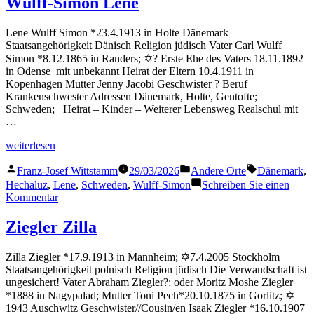
Wulff-Simon Lene
Lene Wulff Simon *23.4.1913 in Holte Dänemark
Staatsangehörigkeit Dänisch Religion jüdisch Vater Carl Wulff
Simon *8.12.1865 in Randers; ✡? Erste Ehe des Vaters 18.11.1892
in Odense mit unbekannt Heirat der Eltern 10.4.1911 in
Kopenhagen Mutter Jenny Jacobi Geschwister ? Beruf
Krankenschwester Adressen Dänemark, Holte, Gentofte;
Schweden; Heirat – Kinder – Weiterer Lebensweg Realschul mit
…
„Wulff-
weiterlesen
Simon
Veröffentlicht
Veröffentlicht
Schlagwörter
Lene“
Franz-Josef Wittstamm
29/03/2026
Andere Orte
Dänemark
,
von
in
Hechaluz
,
Lene
,
Schweden
,
Wulff-Simon
Schreiben Sie einen
zu
Kommentar
Wulff-
Simon
Ziegler Zilla
Lene
Zilla Ziegler *17.9.1913 in Mannheim; ✡7.4.2005 Stockholm
Staatsangehörigkeit polnisch Religion jüdisch Die Verwandschaft ist
ungesichert! Vater Abraham Ziegler?; oder Moritz Moshe Ziegler
*1888 in Nagypalad; Mutter Toni Pech*20.10.1875 in Gorlitz; ✡
1943 Auschwitz Geschwister//Cousin/en Isaak Ziegler *16.10.1907