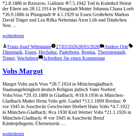
*2.8.1886 in Rzeszow, Galizien ✡7.5.1942 Tod in Kulmhof Heirat
der Eltern am 28.12.1914 in Pfungstadt Mutter Johanna Chana Loeb
*26.9.1886 in Pfungstadt ✡ 4.1.1929 in Essen Großeltern Markus
David Träger und Lea Rifka Nehemias Aron Löb und Däubchen
Neu …
„Träger
weiterlesen
Regina“
Veröffentlicht
Veröffentlicht
S
Franz-Josef Wittstamm
27/03/2026
28/03/2026
Andere Orte
von
in
Dänemark
,
Essen
,
Hechaluz
,
Paderborn
,
Regina
,
Theresienstadt
,
zu
Träger
,
Wachsberg
Schreiben Sie einen Kommentar
Träger
Regina
Vohs Margot
Margot Vohs auch Voss *28.7.1924 in Mönchengladbach
Staatsangehörigkeit deutsch Religion jüdisch Vater Norbert
Vohs/Voss *29.10.1889 in Gladbach; ✡18.9.1936 in München-
Gladbach Mutter Herta Vohs geb. Gadiel *13.1.1899 Breslau; ✡
vor 1945 in Auschwitz Geschwister Herbert Hans Vohs *4.7.1922
in München-Gladbach; ✡ca 1930 Kurt Werner Vohs *21.1.1926 in
München-Gladbach; ✡ vor 1945 in Auschwitz Beruf
Kinderpflegerin; Übersetzerin …
„Vohs
weiterlesen