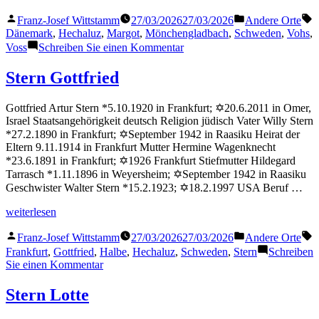
Margot“
Veröffentlicht
Veröffentlicht
S
Franz-Josef Wittstamm
27/03/2026
27/03/2026
Andere Orte
von
in
Dänemark
,
Hechaluz
,
Margot
,
Mönchengladbach
,
Schweden
,
Vohs
,
zu
Voss
Schreiben Sie einen Kommentar
Vohs
Margot
Stern Gottfried
Gottfried Artur Stern *5.10.1920 in Frankfurt; ✡20.6.2011 in Omer,
Israel Staatsangehörigkeit deutsch Religion jüdisch Vater Willy Stern
*27.2.1890 in Frankfurt; ✡September 1942 in Raasiku Heirat der
Eltern 9.11.1914 in Frankfurt Mutter Hermine Wagenknecht
*23.6.1891 in Frankfurt; ✡1926 Frankfurt Stiefmutter Hildegard
Tarrasch *1.11.1896 in Weyersheim; ✡September 1942 in Raasiku
Geschwister Walter Stern *15.2.1923; ✡18.2.1997 USA Beruf …
„Stern
weiterlesen
Gottfried“
Veröffentlicht
Veröffentlicht
S
Franz-Josef Wittstamm
27/03/2026
27/03/2026
Andere Orte
von
in
Frankfurt
,
Gottfried
,
Halbe
,
Hechaluz
,
Schweden
,
Stern
Schreiben
zu
Sie einen Kommentar
Stern
Gottfried
Stern Lotte