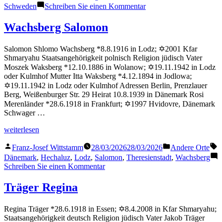
zu
Schweden
Schreiben Sie einen Kommentar
Kussel
Netta
Wachsberg Salomon
Salomon Shlomo Wachsberg *8.8.1916 in Lodz; ✡2001 Kfar
Shmaryahu Staatsangehörigkeit polnisch Religion jüdisch Vater
Moszek Waksberg *12.10.1886 in Wolanow; ✡19.11.1942 in Lodz
oder Kulmhof Mutter Itta Waksberg *4.12.1894 in Jodlowa;
✡19.11.1942 in Lodz oder Kulmhof Adressen Berlin, Prenzlauer
Berg, Weißenburger Str. 29 Heirat 10.8.1939 in Dänemark Rosi
Merenländer *28.6.1918 in Frankfurt; ✡1997 Hvidovre, Dänemark
Schwager …
„Wachsberg
weiterlesen
Salomon“
Veröffentlicht
Veröffentlicht
S
Franz-Josef Wittstamm
28/03/2026
28/03/2026
Andere Orte
von
in
Dänemark
,
Hechaluz
,
Lodz
,
Salomon
,
Theresienstadt
,
Wachsberg
zu
Schreiben Sie einen Kommentar
Wachsberg
Salomon
Träger Regina
Regina Träger *28.6.1918 in Essen; ✡8.4.2008 in Kfar Shmaryahu;
Staatsangehörigkeit deutsch Religion jüdisch Vater Jakob Träger