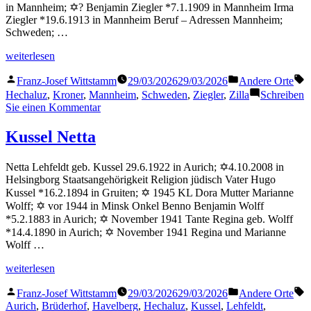
in Mannheim; ✡? Benjamin Ziegler *7.1.1909 in Mannheim Irma
Ziegler *19.6.1913 in Mannheim Beruf – Adressen Mannheim;
Schweden; …
„Ziegler
weiterlesen
Zilla“
Veröffentlicht
Veröffentlicht
S
Franz-Josef Wittstamm
29/03/2026
29/03/2026
Andere Orte
von
in
Hechaluz
,
Kroner
,
Mannheim
,
Schweden
,
Ziegler
,
Zilla
Schreiben
zu
Sie einen Kommentar
Ziegler
Zilla
Kussel Netta
Netta Lehfeldt geb. Kussel 29.6.1922 in Aurich; ✡4.10.2008 in
Helsingborg Staatsangehörigkeit Religion jüdisch Vater Hugo
Kussel *16.2.1894 in Gruiten; ✡ 1945 KL Dora Mutter Marianne
Wolff; ✡ vor 1944 in Minsk Onkel Benno Benjamin Wolff
*5.2.1883 in Aurich; ✡ November 1941 Tante Regina geb. Wolff
*14.4.1890 in Aurich; ✡ November 1941 Regina und Marianne
Wolff …
„Kussel
weiterlesen
Netta“
Veröffentlicht
Veröffentlicht
S
Franz-Josef Wittstamm
29/03/2026
29/03/2026
Andere Orte
von
in
Aurich
,
Brüderhof
,
Havelberg
,
Hechaluz
,
Kussel
,
Lehfeldt
,