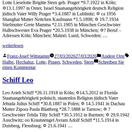
Lotte Lieselotte Brigitte Stern geb. Prager *9.7.1922 in Köln;
✡13.1.1997 in Omer, Israel Staatsangehörigkeit deutsch Religion
jüdisch Vater Willy Prager *3.4.1887 in Lublinitz; ✡ ca 1956
Shanghai Mutter Nettchen Kaufmann *1.5.1898; ✡ 19.7.1934
Stiefmutter Grete Mamma *2.11.1905 in München Geschwister
Halbschwester Eva Prager *20.5.1938 in München; ✡? Beruf –
Adressen Köln; München; Malmö; Lund, Schweden; …
„Stern
weiterlesen
Lotte“
Veröffentlicht
Veröffentlicht
S
Franz-Josef Wittstamm
27/03/2026
27/03/2026
Andere Orte
von
in
Halbe
,
Hechaluz
,
Lotte
,
Prager
,
Schweden
,
Stern
Schreiben Sie
zu
einen Kommentar
Stern
Lotte
Schiff Leo
Leo Arieh Schiff *26.11.1918 in Köln; ✡14.5.2012 in Florida
Staatsangehörigkeit polnisch, staatenlos Religion jüdisch Vater
Jehuda Julius Schiff *30.8.1887 in Polen; ✡ 14.5.1941 in Dachau
Mutter Zipora Paula Blattberg *28.7.1888 in Tarnow; ✡ ?
Geschwister Tehila Tilly Schiff *30.5.1912 in Barmen; ✡ 29.9.1942
Auschwitz; oo Krautstengel Avram Adolf Schiff *11.5.1914 in
Duisberg, Flensburg; ✡ 21.6.1941 …