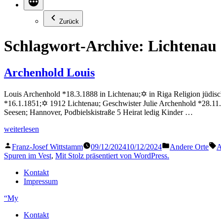
Zurück
Schlagwort-Archive:
Lichtenau
Archenhold Louis
Louis Archenhold *18.3.1888 in Lichtenau;✡ in Riga Religion jüdisc
*16.1.1851;✡ 1912 Lichtenau; Geschwister Julie Archenhold *28.11
Seesen; Hannover, Podbielskistraße 5 Heirat ledig Kinder …
„Archenhold
weiterlesen
Louis“
Veröffentlicht
Veröffentlicht
S
Franz-Josef Wittstamm
09/12/2024
10/12/2024
Andere Orte
A
von
in
Spuren im Vest
,
Mit Stolz präsentiert von WordPress.
Kontakt
Impressum
“My
Kontakt