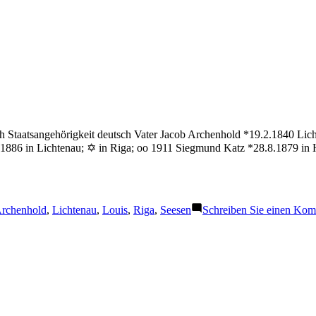
h Staatsangehörigkeit deutsch Vater Jacob Archenhold *19.2.1840 Lic
.1886 in Lichtenau; ✡ in Riga; oo 1911 Siegmund Katz *28.8.1879 in
chlagwörter:
rchenhold
,
Lichtenau
,
Louis
,
Riga
,
Seesen
Schreiben Sie einen Ko