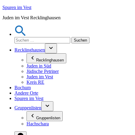
Zum
Spuren im Vest
Inhalt
Juden im Vest Recklinghausen
springen
Suchen
nach:
Recklinghausen
Recklinghausen
Juden in Süd
Jüdische Petriner
Juden im Vest
Kreis RE
Bochum
Andere Orte
Spuren im Vest
Gruppenlisten
Gruppenlisten
Hachschara