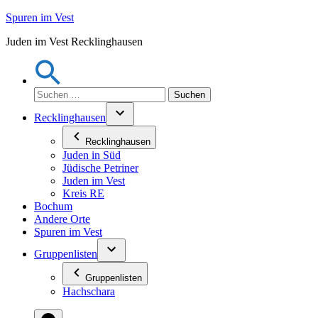
Zum
Spuren im Vest
Inhalt
Juden im Vest Recklinghausen
springen
Suchen
nach:
Recklinghausen
Recklinghausen
Juden in Süd
Jüdische Petriner
Juden im Vest
Kreis RE
Bochum
Andere Orte
Spuren im Vest
Gruppenlisten
Gruppenlisten
Hachschara