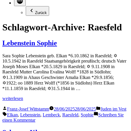
Zurück
Schlagwort-Archive:
Raesfeld
Lebenstein Sophie
Sara Sophie Lebenstein geb. Elkan *6.10.1862 in Raesfeld; ✡
10.5.1942 in Raesfeld Staatsangehörigkeit preußisch; deutsch Vater
Joseph Moses Elkan *20.5.1829 in Raesfeld; ✡ 9.11.1908 in
Raesfeld Mutter Carolina Evalina Wolff *1828 in Südlohn;
✡1.3.1909 in Ahaus Geschwister Amalia Elkan *29.9.1856;
✡1922; oo 1889 Herz Wolff (*1856 in Südlohn) Herz Elkan
*11.1.1859 in Raesfeld; ✡31.5.1944 in …
„Lebenstein
weiterlesen
Sophie“
Veröffentlicht
Veröffentlicht
Franz-Josef Wittstamm
28/06/2025
28/06/2025
Juden im Vest
von
in
Schlagwörter:
Elkan
,
Lebenstein
,
Lembeck
,
Raesfeld
,
Sophie
Schreiben Sie
zu
einen Kommentar
Lebenstein
Sophie