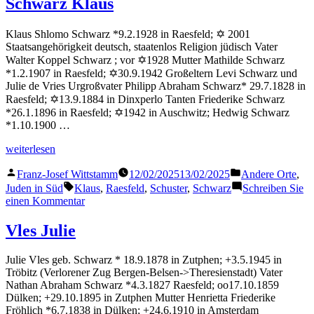
Schwarz Klaus
Klaus Shlomo Schwarz *9.2.1928 in Raesfeld; ✡ 2001
Staatsangehörigkeit deutsch, staatenlos Religion jüdisch Vater
Walter Koppel Schwarz ; vor ✡1928 Mutter Mathilde Schwarz
*1.2.1907 in Raesfeld; ✡30.9.1942 Großeltern Levi Schwarz und
Julie de Vries Urgroßvater Philipp Abraham Schwarz* 29.7.1828 in
Raesfeld; ✡13.9.1884 in Dinxperlo Tanten Friederike Schwarz
*26.1.1896 in Raesfeld; ✡1942 in Auschwitz; Hedwig Schwarz
*1.10.1900 …
„Schwarz
weiterlesen
Klaus“
Veröffentlicht
Veröffentlicht
Franz-Josef Wittstamm
12/02/2025
13/02/2025
Andere Orte
,
von
in
Schlagwörter:
Juden in Süd
Klaus
,
Raesfeld
,
Schuster
,
Schwarz
Schreiben Sie
zu
einen Kommentar
Schwarz
Klaus
Vles Julie
Julie Vles geb. Schwarz * 18.9.1878 in Zutphen; +3.5.1945 in
Tröbitz (Verlorener Zug Bergen-Belsen->Theresienstadt) Vater
Nathan Abraham Schwarz *4.3.1827 Raesfeld; oo17.10.1859
Dülken; +29.10.1895 in Zutphen Mutter Henrietta Friederike
Fröhlich *6.7.1838 in Dülken; +24.6.1910 in Amsterdam