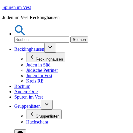
Zum
Spuren im Vest
Inhalt
Juden im Vest Recklinghausen
springen
Suchen
nach:
Recklinghausen
Recklinghausen
Juden in Süd
Jüdische Petriner
Juden im Vest
Kreis RE
Bochum
Andere Orte
Spuren im Vest
Gruppenlisten
Gruppenlisten
Hachschara