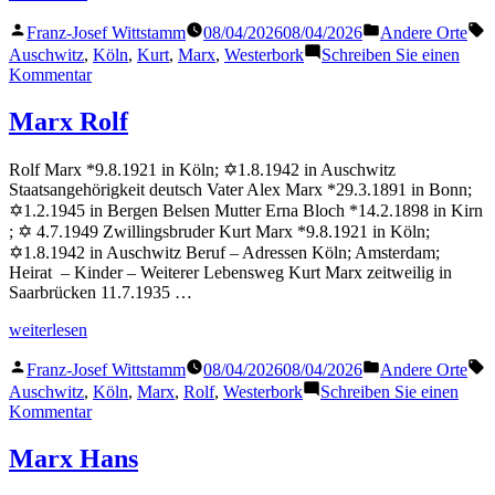
Kurt“
Veröffentlicht
Veröffentlicht
S
Franz-Josef Wittstamm
08/04/2026
08/04/2026
Andere Orte
von
in
Auschwitz
,
Köln
,
Kurt
,
Marx
,
Westerbork
Schreiben Sie einen
zu
Kommentar
Marx
Kurt
Marx Rolf
Rolf Marx *9.8.1921 in Köln; ✡1.8.1942 in Auschwitz
Staatsangehörigkeit deutsch Vater Alex Marx *29.3.1891 in Bonn;
✡1.2.1945 in Bergen Belsen Mutter Erna Bloch *14.2.1898 in Kirn
; ✡ 4.7.1949 Zwillingsbruder Kurt Marx *9.8.1921 in Köln;
✡1.8.1942 in Auschwitz Beruf – Adressen Köln; Amsterdam;
Heirat – Kinder – Weiterer Lebensweg Kurt Marx zeitweilig in
Saarbrücken 11.7.1935 …
„Marx
weiterlesen
Rolf“
Veröffentlicht
Veröffentlicht
S
Franz-Josef Wittstamm
08/04/2026
08/04/2026
Andere Orte
von
in
Auschwitz
,
Köln
,
Marx
,
Rolf
,
Westerbork
Schreiben Sie einen
zu
Kommentar
Marx
Rolf
Marx Hans