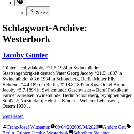
Zurück
Schlagwort-Archive:
Westerbork
Jacoby Günter
Günter Jacoby/Jakoby *31.5.1924 in Swinemünde;
Staatsangehörigkeit deutsch Vater Georg Jacoby *21.5. 1887 in
Swinemünde; ✡3.6.1934 in Schöneberg, Berlin Mutter Elly
Behrendt *4.4.1895 in Berlin; ✡ 18.8.1895 in Riga Onkel Bruno
Jacoby *5.7.1894 in Swinemünde Geschwister – Beruf Praktikant;
Farmer Adressen Swinemünde; Berlin Schöneberg, Nymphenburger
Straße 2; Amsterdam; Heirat – Kinder – Weiterer Lebensweg
Ostern 1930 …
„Jacoby
weiterlesen
Günter“
Veröffentlicht
Veröffentlicht
S
Franz-Josef Wittstamm
09/04/2026
09/04/2026
Andere Orte
von
in
Berlin
,
Günter
,
Jacoby
,
Westerbork
Schreiben Sie einen