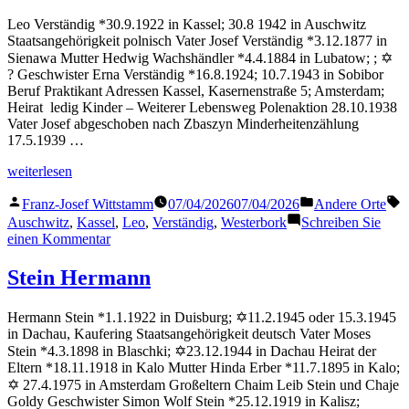
Leo Verständig *30.9.1922 in Kassel; 30.8 1942 in Auschwitz
Staatsangehörigkeit polnisch Vater Josef Verständig *3.12.1877 in
Sienawa Mutter Hedwig Wachshändler *4.4.1884 in Lubatow; ; ✡
? Geschwister Erna Verständig *16.8.1924; 10.7.1943 in Sobibor
Beruf Praktikant Adressen Kassel, Kasernenstraße 5; Amsterdam;
Heirat ledig Kinder – Weiterer Lebensweg Polenaktion 28.10.1938
Vater Josef abgeschoben nach Zbaszyn Minderheitenzählung
17.5.1939 …
„Verständig
weiterlesen
Leo“
Veröffentlicht
Veröffentlicht
S
Franz-Josef Wittstamm
07/04/2026
07/04/2026
Andere Orte
von
in
Auschwitz
,
Kassel
,
Leo
,
Verständig
,
Westerbork
Schreiben Sie
zu
einen Kommentar
Verständig
Leo
Stein Hermann
Hermann Stein *1.1.1922 in Duisburg; ✡11.2.1945 oder 15.3.1945
in Dachau, Kaufering Staatsangehörigkeit deutsch Vater Moses
Stein *4.3.1898 in Blaschki; ✡23.12.1944 in Dachau Heirat der
Eltern *18.11.1918 in Kalo Mutter Hinda Erber *11.7.1895 in Kalo;
✡ 27.4.1975 in Amsterdam Großeltern Chaim Leib Stein und Chaje
Goldy Geschwister Simon Wolf Stein *25.12.1919 in Kalisz;