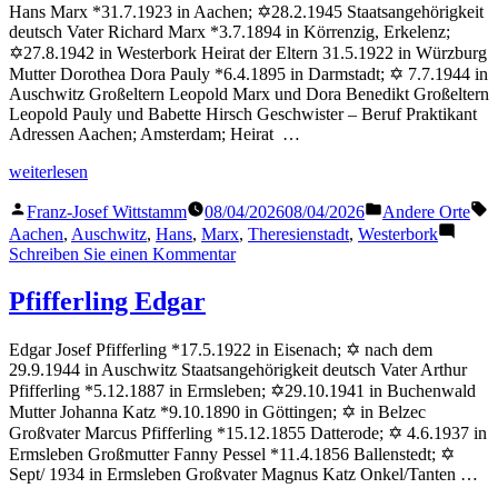
Hans Marx *31.7.1923 in Aachen; ✡28.2.1945 Staatsangehörigkeit
deutsch Vater Richard Marx *3.7.1894 in Körrenzig, Erkelenz;
✡27.8.1942 in Westerbork Heirat der Eltern 31.5.1922 in Würzburg
Mutter Dorothea Dora Pauly *6.4.1895 in Darmstadt; ✡ 7.7.1944 in
Auschwitz Großeltern Leopold Marx und Dora Benedikt Großeltern
Leopold Pauly und Babette Hirsch Geschwister – Beruf Praktikant
Adressen Aachen; Amsterdam; Heirat …
„Marx
weiterlesen
Hans“
Veröffentlicht
Veröffentlicht
S
Franz-Josef Wittstamm
08/04/2026
08/04/2026
Andere Orte
von
in
Aachen
,
Auschwitz
,
Hans
,
Marx
,
Theresienstadt
,
Westerbork
zu
Schreiben Sie einen Kommentar
Marx
Hans
Pfifferling Edgar
Edgar Josef Pfifferling *17.5.1922 in Eisenach; ✡ nach dem
29.9.1944 in Auschwitz Staatsangehörigkeit deutsch Vater Arthur
Pfifferling *5.12.1887 in Ermsleben; ✡29.10.1941 in Buchenwald
Mutter Johanna Katz *9.10.1890 in Göttingen; ✡ in Belzec
Großvater Marcus Pfifferling *15.12.1855 Datterode; ✡ 4.6.1937 in
Ermsleben Großmutter Fanny Pessel *11.4.1856 Ballenstedt; ✡
Sept/ 1934 in Ermsleben Großvater Magnus Katz Onkel/Tanten …