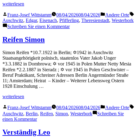
„Pfifferling
weiterlesen
Edgar“
Veröffentlicht
Veröffentlicht
S
Franz-Josef Wittstamm
08/04/2026
08/04/2026
Andere Orte
von
in
Auschwitz
,
Edgar
,
Eisenach
,
Pfifferling
,
Theresienstadt
,
Westerbork
zu
Schreiben Sie einen Kommentar
Pfifferling
Edgar
Reifen Simon
Simon Reifen *10.7.1922 in Berlin; ✡1942 in Auschwitz
Staatsangehörigkeit polnisch, staatenlos Vater Jakob Unger
*3.3.1882 in Dombrowa; ✡ vor 1945 in Polen Mutter Netty Mesia
Reifen *2.2.1887 in Sieradz ; ✡ vor 1945 in Polen Geschwister –
Beruf Praktikant, Schreiner Adressen Berlin Angermünder Straße
11; Amsterdam; Heirat – Kinder – Weiterer Lebensweg Ostern
1928 Einschulung …
„Reifen
weiterlesen
Simon“
Veröffentlicht
Veröffentlicht
S
Franz-Josef Wittstamm
08/04/2026
08/04/2026
Andere Orte
von
in
Auschwitz
,
Berlin
,
Reifen
,
Simon
,
Westerbork
Schreiben Sie
zu
einen Kommentar
Reifen
Simon
Verständig Leo