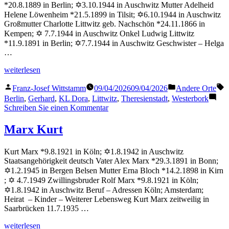
*20.8.1889 in Berlin; ✡3.10.1944 in Auschwitz Mutter Adelheid
Helene Löwenheim *21.5.1899 in Tilsit; ✡6.10.1944 in Auschwitz
Großmutter Charlotte Littwitz geb. Nachschön *24.11.1866 in
Kempen; ✡ 7.7.1944 in Auschwitz Onkel Ludwig Littwitz
*11.9.1891 in Berlin; ✡7.7.1944 in Auschwitz Geschwister – Helga
…
„Littwitz
weiterlesen
Gerhard“
Veröffentlicht
Veröffentlicht
S
Franz-Josef Wittstamm
09/04/2026
09/04/2026
Andere Orte
von
in
Berlin
,
Gerhard
,
KL Dora
,
Littwitz
,
Theresienstadt
,
Westerbork
zu
Schreiben Sie einen Kommentar
Littwitz
Gerhard
Marx Kurt
Kurt Marx *9.8.1921 in Köln; ✡1.8.1942 in Auschwitz
Staatsangehörigkeit deutsch Vater Alex Marx *29.3.1891 in Bonn;
✡1.2.1945 in Bergen Belsen Mutter Erna Bloch *14.2.1898 in Kirn
; ✡ 4.7.1949 Zwillingsbruder Rolf Marx *9.8.1921 in Köln;
✡1.8.1942 in Auschwitz Beruf – Adressen Köln; Amsterdam;
Heirat – Kinder – Weiterer Lebensweg Kurt Marx zeitweilig in
Saarbrücken 11.7.1935 …
„Marx
weiterlesen