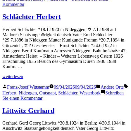
zu
Kommentar
Jacoby
Günter
Schlächter Herbert
Herbert Schlächter *18.1.1920 in Nidegggen; ✡ 7.1.1988 auf
Mallorca Staatsangehörigkeit deutsch Vater Emil Schlechter
*29.7.1886 in Nideggen Mutter Kunigunde Fromm *20.7.1894 in
Gürzenich; ✡ ? Geschwister – Ernst Schlächter *24.6.1922 in
Nideggen Beruf Kaufmann Adressen Nideggen, Bahnhofstraße 47;
Amsterdam; Heirat – Kinder – Weiterer Lebensweg Ostern 1926
Einschulung 1935 Besuch des Gymnasium Düren 1936-1938
Kaufm. …
„Schlächter
weiterlesen
Herbert“
Veröffentlicht
Veröffentlicht
S
Franz-Josef Wittstamm
09/04/2026
09/04/2026
Andere Orte
von
in
Herbert
,
Nideggen
,
Ontsnapt
,
Schlächter
,
Westerbork
Schreiben
zu
Sie einen Kommentar
Schlächter
Herbert
Littwitz Gerhard
Gerhard Gerd Georg Littwitz *30.8.1924 in Berlin; ✡30.9.1944 in
Auschwitz Staatsangehörigkeit deutsch Vater Georg Littwitz