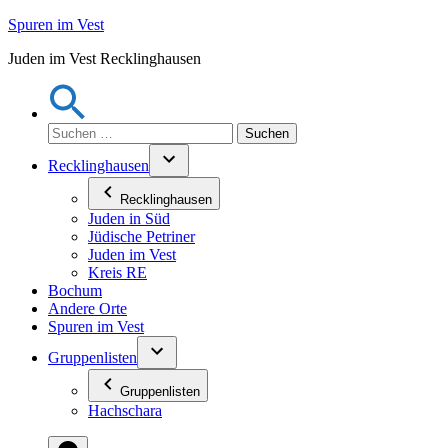
Zum
Spuren im Vest
Inhalt
Juden im Vest Recklinghausen
springen
Suchen
nach:
Recklinghausen
Recklinghausen
Juden in Süd
Jüdische Petriner
Juden im Vest
Kreis RE
Bochum
Andere Orte
Spuren im Vest
Gruppenlisten
Gruppenlisten
Hachschara