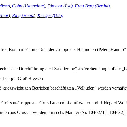
liese)
,
Cohn (Hannelore)
,
Director (Ilse)
,
Frau Berg (Bertha)
rthur
)
,
Ring (Heinz
)
,
Krieger (Otto)
red Braun in Zimmer 6 in der Gruppe der Hannioten (Peter „Hannio“ 
„technische Durchführung der Evakuierung“ als Vorbereitung auf die „F
as Lehrgut Groß Breesen
d kriegswichtigen Betrieben beschäftigten „Volljuden“ werden verhafte
e Grüssau-Gruppe aus Groß Breesen bis auf Walter und Hildegard Wolff
 Juden aus Grüssau werden nur sechs Männer (Nr. 104027 bis 104032)