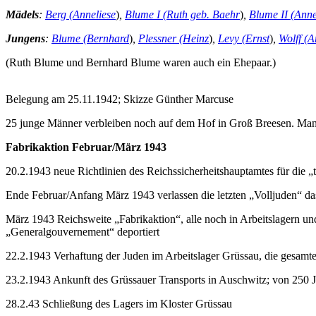
Mädels
:
Berg (Anneliese
)
,
Blume I (Ruth geb. Baehr
)
,
Blume II (Anne
Jungens
:
Blume (Bernhard
)
,
Plessner (Heinz
)
,
Levy (Ernst
)
,
Wolff (A
(Ruth Blume und Bernhard Blume waren auch ein Ehepaar.)
Belegung am 25.11.1942; Skizze Günther Marcuse
25 junge Männer verbleiben noch auf dem Hof in Groß Breesen. Manf
Fabrikaktion Februar/März 1943
20.2.1943 neue Richtlinien des Reichssicherheitshauptamtes für die 
Ende Februar/Anfang März 1943 verlassen die letzten „Volljuden“ d
März 1943 Reichsweite „Fabrikaktion“, alle noch in Arbeitslagern un
„Generalgouvernement“ deportiert
22.2.1943 Verhaftung der Juden im Arbeitslager Grüssau, die gesamt
23.2.1943 Ankunft des Grüssauer Transports in Auschwitz; von 250
28.2.43 Schließung des Lagers im Kloster Grüssau