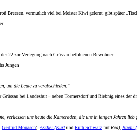
g
reesen, vermutlich viel bei Meister Kiwi gelernt, gibt später „Tisch
er
n der 22 zur Verlegung nach Grüssau befohlenen Bewohner
chs Jungen
n, um die Leute zu verabschieden.“
r Grüssau bei Landeshut – neben Tormersdorf und Riebnig eines der dr
e, verliessen uns heute die Kameraden, die uns in langen Jahren lieb
d
Gertrud Monasch
)
,
Ascher (Kurt
und
Ruth Schwarz
mit
Rea),
Baehr 