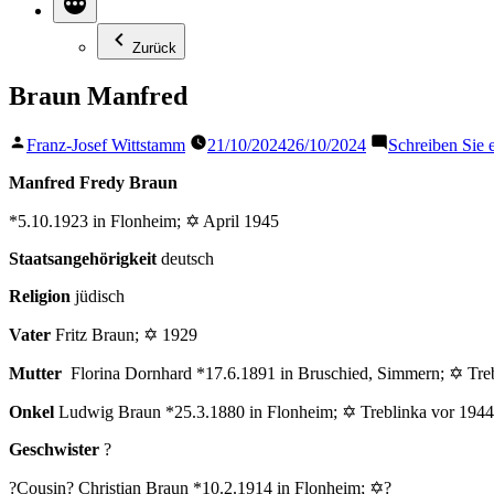
Zurück
Braun Manfred
Veröffentlicht
Franz-Josef Wittstamm
21/10/2024
26/10/2024
Schreiben Sie
von
Manfred Fredy Braun
*5.10.1923 in Flonheim; ✡ April 1945
Staatsangehörigkeit
deutsch
Religion
jüdisch
Vater
Fritz Braun; ✡ 1929
Mutter
Florina Dornhard *17.6.1891 in Bruschied, Simmern; ✡ Tre
Onkel
Ludwig Braun *25.3.1880 in Flonheim; ✡ Treblinka vor 1944
Geschwister
?
?Cousin? Christian Braun *10.2.1914 in Flonheim; ✡?