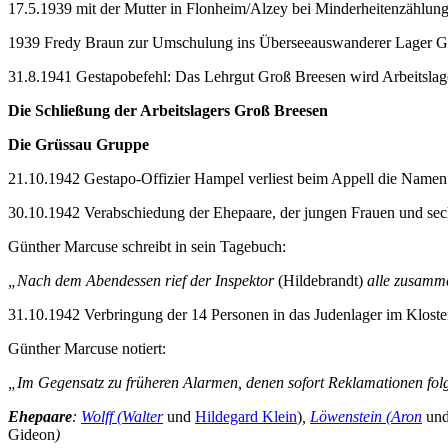
17.5.1939 mit der Mutter in Flonheim/Alzey bei Minderheitenzählun
1939 Fredy Braun zur Umschulung ins Überseeauswanderer Lager Groß B
31.8.1941 Gestapobefehl: Das Lehrgut Groß Breesen wird Arbeitslag
Die Schließung der Arbeitslagers Groß Breesen
Die Grüssau Gruppe
21.10.1942 Gestapo-Offizier Hampel verliest beim Appell die Name
30.10.1942 Verabschiedung der Ehepaare, der jungen Frauen und se
Günther Marcuse schreibt in sein Tagebuch:
„Nach dem Abendessen rief der Inspektor
(Hildebrandt)
alle zusamme
31.10.1942 Verbringung der 14 Personen in das Judenlager im Kloste
Günther Marcuse notiert:
„Im Gegensatz zu früheren Alarmen, denen sofort Reklamationen folgt
Ehepaare
:
Wolff (Walter
und
Hildegard Klein
)
,
Löwenstein (Aron
un
Gideon
)