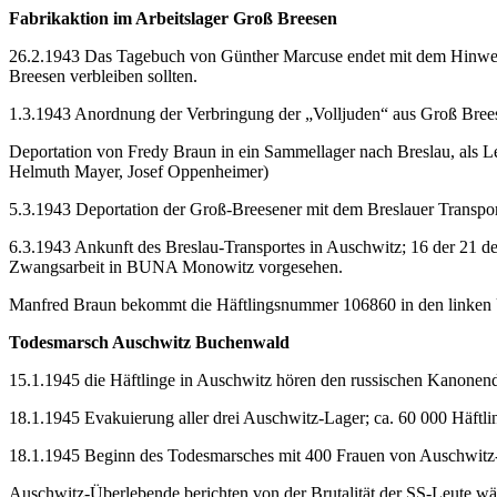
Fabrikaktion im Arbeitslager Groß Breesen
26.2.1943 Das Tagebuch von Günther Marcuse endet mit dem Hinweis,
Breesen verbleiben sollten.
1.3.1943 Anordnung der Verbringung der „Volljuden“ aus Groß Bree
Deportation von Fredy Braun in ein Sammellager nach Breslau, als L
Helmuth Mayer, Josef Oppenheimer)
5.3.1943 Deportation der Groß-Breesener mit dem Breslauer Transport n
6.3.1943 Ankunft des Breslau-Transportes in Auschwitz; 16 der 21 
Zwangsarbeit in BUNA Monowitz vorgesehen.
Manfred Braun bekommt die Häftlingsnummer 106860 in den linken 
Todesmarsch Auschwitz Buchenwald
15.1.1945 die Häftlinge in Auschwitz hören den russischen Kanone
18.1.1945 Evakuierung aller drei Auschwitz-Lager; ca. 60 000 Häft
18.1.1945 Beginn des Todesmarsches mit 400 Frauen von Auschwitz
Auschwitz-Überlebende berichten von der Brutalität der SS-Leute w