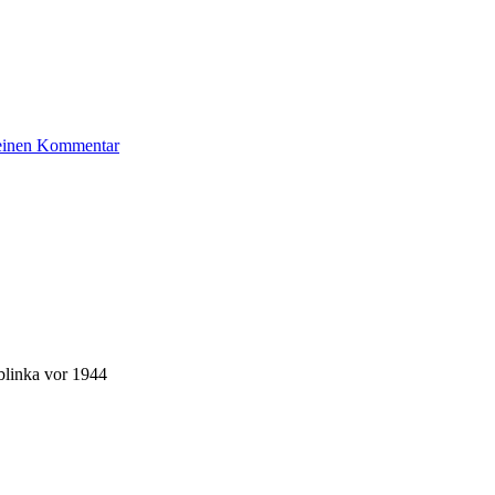
zu
 einen Kommentar
Braun
Manfred
blinka vor 1944