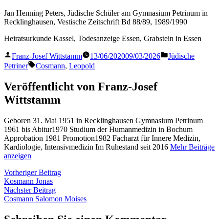
Jan Henning Peters, Jüdische Schüler am Gymnasium Petrinum in
Recklinghausen, Vestische Zeitschrift Bd 88/89, 1989/1990
Heiratsurkunde Kassel, Todesanzeige Essen, Grabstein in Essen
Veröffentlicht
Veröffentlicht
Franz-Josef Wittstamm
13/06/2020
09/03/2026
Jüdische
von
in
Schlagwörter:
Petriner
Cosmann
,
Leopold
Veröffentlicht von Franz-Josef
Wittstamm
Geboren 31. Mai 1951 in Recklinghausen Gymnasium Petrinum
1961 bis Abitur1970 Studium der Humanmedizin in Bochum
Approbation 1981 Promotion1982 Facharzt für Innere Medizin,
Kardiologie, Intensivmedizin Im Ruhestand seit 2016
Mehr Beiträge
anzeigen
Beitragsnavigation
Vorheriger
Vorheriger Beitrag
Beitrag:
Kosmann Jonas
Nächster
Nächster Beitrag
Beitrag:
Cosmann Salomon Moises