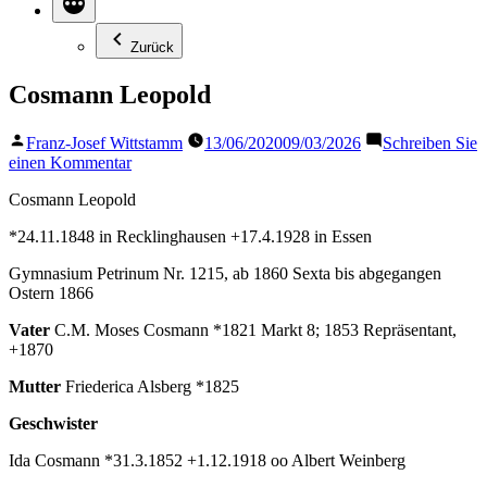
Zurück
Cosmann Leopold
Veröffentlicht
Franz-Josef Wittstamm
13/06/2020
09/03/2026
Schreiben Sie
von
zu
einen Kommentar
Cosmann
Cosmann Leopold
Leopold
*24.11.1848 in Recklinghausen +17.4.1928 in Essen
Gymnasium Petrinum Nr. 1215, ab 1860 Sexta bis abgegangen
Ostern 1866
Vater
C.M. Moses Cosmann *1821 Markt 8; 1853 Repräsentant,
+1870
Mutter
Friederica Alsberg *1825
Geschwister
Ida Cosmann *31.3.1852 +1.12.1918 oo Albert Weinberg