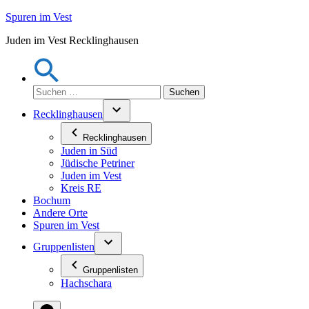
Zum
Spuren im Vest
Inhalt
Juden im Vest Recklinghausen
springen
Suchen
nach:
Recklinghausen
Recklinghausen
Juden in Süd
Jüdische Petriner
Juden im Vest
Kreis RE
Bochum
Andere Orte
Spuren im Vest
Gruppenlisten
Gruppenlisten
Hachschara