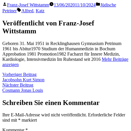
Veröffentlicht
Veröffentlicht
Franz-Josef Wittstamm
13/06/2020
11/10/2024
Jüdische
von
in
Schlagwörter:
Petriner
Alfred
,
Katz
Veröffentlicht von Franz-Josef
Wittstamm
Geboren 31. Mai 1951 in Recklinghausen Gymnasium Petrinum
1961 bis Abitur1970 Studium der Humanmedizin in Bochum
Approbation 1981 Promotion1982 Facharzt für Innere Medizin,
Kardiologie, Intensivmedizin Im Ruhestand seit 2016
Mehr Beiträge
anzeigen
Beitragsnavigation
Vorheriger
Vorheriger Beitrag
Beitrag:
Jacobsohn Kurt Simon
Nächster
Nächster Beitrag
Beitrag:
Cosmann Jonas Louis
Schreiben Sie einen Kommentar
Ihre E-Mail-Adresse wird nicht veröffentlicht.
Erforderliche Felder
sind mit
*
markiert
Kommentar
*