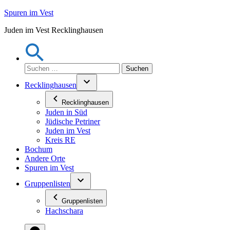
Zum
Spuren im Vest
Inhalt
Juden im Vest Recklinghausen
springen
Suchen
nach:
Recklinghausen
Recklinghausen
Juden in Süd
Jüdische Petriner
Juden im Vest
Kreis RE
Bochum
Andere Orte
Spuren im Vest
Gruppenlisten
Gruppenlisten
Hachschara