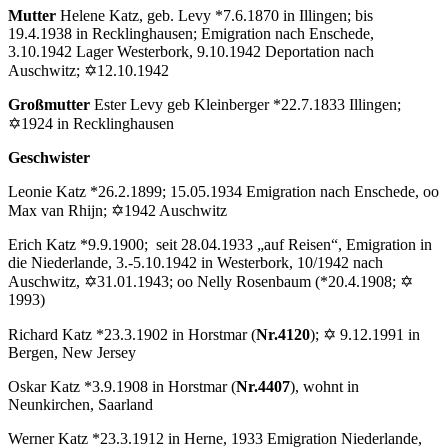
Mutter
Helene Katz, geb. Levy *7.6.1870 in Illingen; bis
19.4.1938 in Recklinghausen; Emigration nach Enschede,
3.10.1942 Lager Westerbork, 9.10.1942 Deportation nach
Auschwitz; ✡12.10.1942
Großmutter
Ester Levy geb Kleinberger *22.7.1833 Illingen;
✡1924 in Recklinghausen
Geschwister
Leonie Katz *26.2.1899; 15.05.1934 Emigration nach Enschede, oo
Max van Rhijn; ✡1942 Auschwitz
Erich Katz *9.9.1900; seit 28.04.1933 „auf Reisen“, Emigration in
die Niederlande, 3.-5.10.1942 in Westerbork, 10/1942 nach
Auschwitz, ✡31.01.1943; oo Nelly Rosenbaum (*20.4.1908; ✡
1993)
Richard Katz *23.3.1902 in Horstmar (
Nr.4120
); ✡ 9.12.1991 in
Bergen, New Jersey
Oskar Katz *3.9.1908 in Horstmar (
Nr.4407
), wohnt in
Neunkirchen, Saarland
Werner Katz *23.3.1912 in Herne, 1933 Emigration Niederlande,