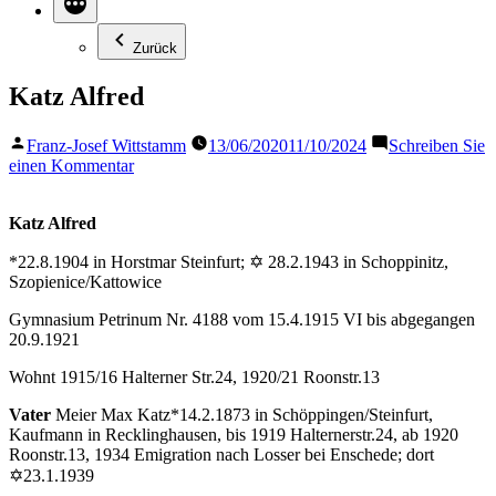
Zurück
Katz Alfred
Veröffentlicht
Franz-Josef Wittstamm
13/06/2020
11/10/2024
Schreiben Sie
von
zu
einen Kommentar
Katz
Alfred
Katz Alfred
*22.8.1904 in Horstmar Steinfurt; ✡ 28.2.1943 in Schoppinitz,
Szopienice/Kattowice
Gymnasium Petrinum Nr. 4188 vom 15.4.1915 VI bis abgegangen
20.9.1921
Wohnt 1915/16 Halterner Str.24, 1920/21 Roonstr.13
Vater
Meier Max Katz*14.2.1873 in Schöppingen/Steinfurt,
Kaufmann in Recklinghausen, bis 1919 Halternerstr.24, ab 1920
Roonstr.13, 1934 Emigration nach Losser bei Enschede; dort
✡23.1.1939