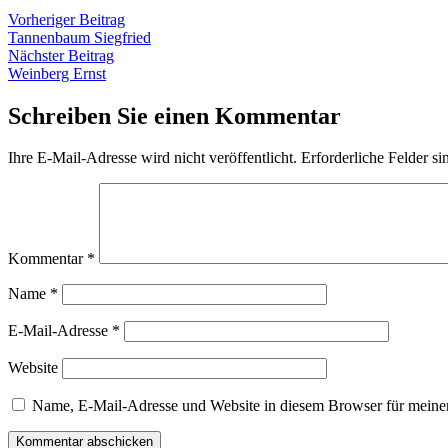
Beitragsnavigation
Vorheriger
Vorheriger Beitrag
Beitrag:
Tannenbaum Siegfried
Nächster
Nächster Beitrag
Beitrag:
Weinberg Ernst
Schreiben Sie einen Kommentar
Ihre E-Mail-Adresse wird nicht veröffentlicht.
Erforderliche Felder si
Kommentar
*
Name
*
E-Mail-Adresse
*
Website
Name, E-Mail-Adresse und Website in diesem Browser für meine