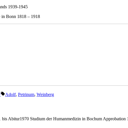
lands 1939-1945
e in Bonn 1818 – 1918
Schlagwörter:
r
Adolf
,
Petrinum
,
Weinberg
bis Abitur1970 Studium der Humanmedizin in Bochum Approbation 19