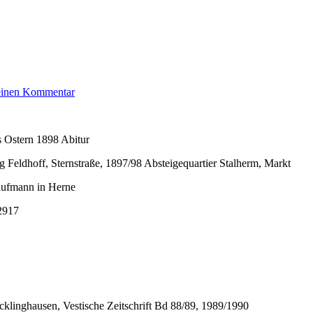
zu
 einen Kommentar
Weinberg
Adolf
 Ostern 1898 Abitur
 Feldhoff, Sternstraße, 1897/98 Absteigequartier Stalherm, Markt
aufmann in Herne
2917
klinghausen, Vestische Zeitschrift Bd 88/89, 1989/1990