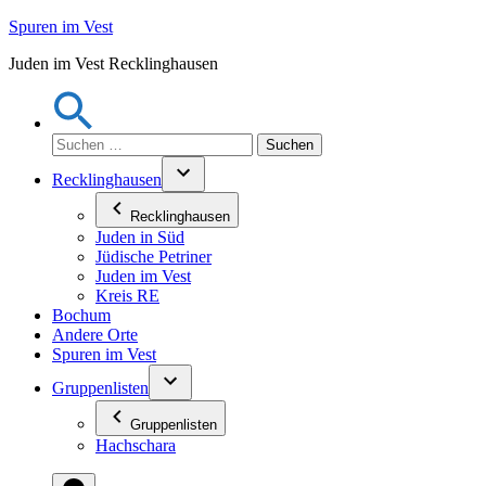
Zum
Spuren im Vest
Inhalt
Juden im Vest Recklinghausen
springen
Suchen
nach:
Recklinghausen
Recklinghausen
Juden in Süd
Jüdische Petriner
Juden im Vest
Kreis RE
Bochum
Andere Orte
Spuren im Vest
Gruppenlisten
Gruppenlisten
Hachschara