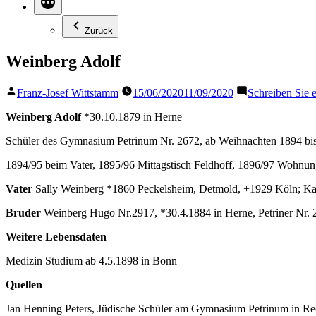
Zurück
Weinberg Adolf
Veröffentlicht
Franz-Josef Wittstamm
15/06/2020
11/09/2020
Schreiben Sie
von
Weinberg Adolf
*30.10.1879 in Herne
Schüler des Gymnasium Petrinum Nr. 2672, ab Weihnachten 1894 bis
1894/95 beim Vater, 1895/96 Mittagstisch Feldhoff, 1896/97 Wohnung
Vater
Sally Weinberg *1860 Peckelsheim, Detmold, +1929 Köln; K
Bruder
Weinberg Hugo Nr.2917, *30.4.1884 in Herne, Petriner Nr. 
Weitere Lebensdaten
Medizin Studium ab 4.5.1898 in Bonn
Quellen
Jan Henning Peters, Jüdische Schüler am Gymnasium Petrinum in Rec