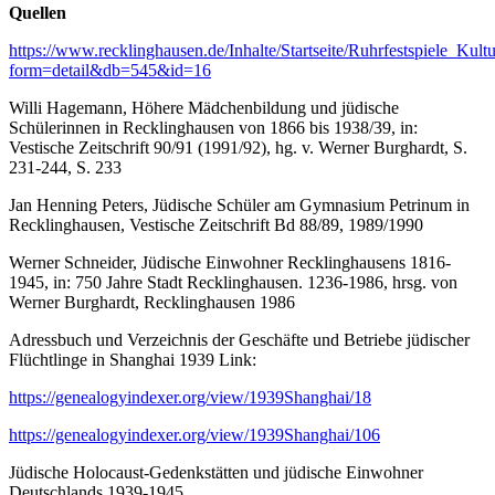
Quellen
https://www.recklinghausen.de/Inhalte/Startseite/Ruhrfestspiele_Ku
form=detail&db=545&id=16
Willi Hagemann, Höhere Mädchenbildung und jüdische
Schülerinnen in Recklinghausen von 1866 bis 1938/39, in:
Vestische Zeitschrift 90/91 (1991/92), hg. v. Werner Burghardt, S.
231-244, S. 233
Jan Henning Peters, Jüdische Schüler am Gymnasium Petrinum in
Recklinghausen, Vestische Zeitschrift Bd 88/89, 1989/1990
Werner Schneider, Jüdische Einwohner Recklinghausens 1816-
1945, in: 750 Jahre Stadt Recklinghausen. 1236-1986, hrsg. von
Werner Burghardt, Recklinghausen 1986
Adressbuch und Verzeichnis der Geschäfte und Betriebe jüdischer
Flüchtlinge in Shanghai 1939 Link:
https://genealogyindexer.org/view/1939Shanghai/18
https://genealogyindexer.org/view/1939Shanghai/106
Jüdische Holocaust-Gedenkstätten und jüdische Einwohner
Deutschlands 1939-1945