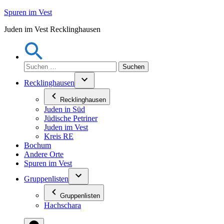
Zum
Spuren im Vest
Inhalt
Juden im Vest Recklinghausen
springen
Suchen
nach:
Recklinghausen
Recklinghausen
Juden in Süd
Jüdische Petriner
Juden im Vest
Kreis RE
Bochum
Andere Orte
Spuren im Vest
Gruppenlisten
Gruppenlisten
Hachschara