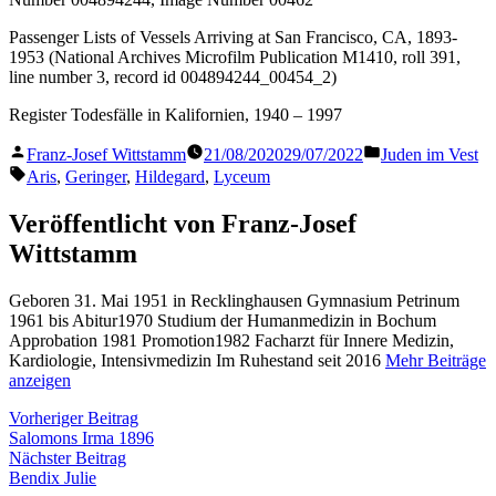
Passenger Lists of Vessels Arriving at San Francisco, CA, 1893-
1953 (National Archives Microfilm Publication M1410, roll 391,
line number 3, record id 004894244_00454_2)
Register Todesfälle in Kalifornien, 1940 – 1997
Veröffentlicht
Veröffentlicht
Franz-Josef Wittstamm
21/08/2020
29/07/2022
Juden im Vest
von
in
Schlagwörter:
Aris
,
Geringer
,
Hildegard
,
Lyceum
Veröffentlicht von Franz-Josef
Wittstamm
Geboren 31. Mai 1951 in Recklinghausen Gymnasium Petrinum
1961 bis Abitur1970 Studium der Humanmedizin in Bochum
Approbation 1981 Promotion1982 Facharzt für Innere Medizin,
Kardiologie, Intensivmedizin Im Ruhestand seit 2016
Mehr Beiträge
anzeigen
Beitragsnavigation
Vorheriger
Vorheriger Beitrag
Beitrag:
Salomons Irma 1896
Nächster
Nächster Beitrag
Beitrag:
Bendix Julie