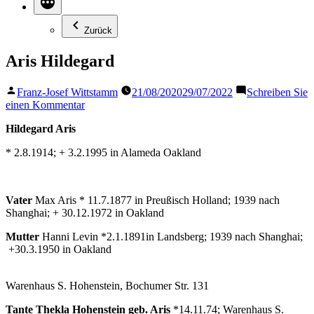
Zurück
Aris Hildegard
Veröffentlicht
Franz-Josef Wittstamm
21/08/2020
29/07/2022
Schreiben Sie
von
zu
einen Kommentar
Aris
Hildegard Aris
Hildegard
* 2.8.1914; + 3.2.1995 in Alameda Oakland
Vater
Max Aris * 11.7.1877 in Preußisch Holland; 1939 nach
Shanghai; + 30.12.1972 in Oakland
Mutter
Hanni Levin *2.1.1891in Landsberg; 1939 nach Shanghai;
+30.3.1950 in Oakland
Warenhaus S. Hohenstein, Bochumer Str. 131
Tante Thekla Hohenstein geb. Aris
*14.11.74; Warenhaus S.