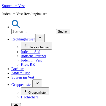
Zum
Spuren im Vest
Inhalt
Juden im Vest Recklinghausen
springen
Suchen
nach:
Recklinghausen
Recklinghausen
Juden in Süd
Jüdische Petriner
Juden im Vest
Kreis RE
Bochum
Andere Orte
Spuren im Vest
Gruppenlisten
Gruppenlisten
Hachschara