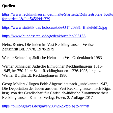
Quellen
https://www.recklinghausen.de/Inhalte/Startseite/Ruhrfestspiele_Ku
form=detail&db=545&id=329
https://www.statistik-des-holocaust.de/OT420331_Bielefeld15.jpg
https://www.bundesarchiv.de/gedenkbuch/de895156
Heinz Reuter, Die Juden im Vest Recklinghausen, Vestische
Zeitschrift Bd. 77/78, 1978/1979
Werner Schneider, Jüdische Heimat im Vest Gedenkbuch 1983
Werner Schneider, Jüdische Einwohner Recklinghausens 1816-
1945, in: 750 Jahre Stadt Recklinghausen. 1236-1986, hrsg. von
Werner Burghardt, Recklinghausen 1986
Georg Möllers / Jürgen Pohl: Abgemeldet nach „unbekannt“ 1942,
Die Deportation der Juden aus dem Vest Recklinghausen nach Riga,
hrsg. von der Gesellschaft für Christlich-Jüdische Zusammenarbeit
Recklinghausen, Klartext Verlag, Essen, 2. Auflage 2017
https://billiongraves.de/grave/פרידה-כץ-נוסם/20342625