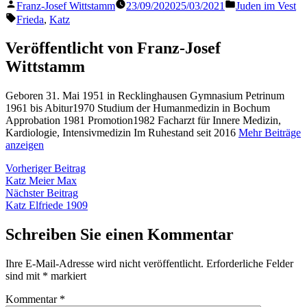
Veröffentlicht
Veröffentlicht
Franz-Josef Wittstamm
23/09/2020
25/03/2021
Juden im Vest
von
in
Schlagwörter:
Frieda
,
Katz
Veröffentlicht von Franz-Josef
Wittstamm
Geboren 31. Mai 1951 in Recklinghausen Gymnasium Petrinum
1961 bis Abitur1970 Studium der Humanmedizin in Bochum
Approbation 1981 Promotion1982 Facharzt für Innere Medizin,
Kardiologie, Intensivmedizin Im Ruhestand seit 2016
Mehr Beiträge
anzeigen
Beitragsnavigation
Vorheriger
Vorheriger Beitrag
Beitrag:
Katz Meier Max
Nächster
Nächster Beitrag
Beitrag:
Katz Elfriede 1909
Schreiben Sie einen Kommentar
Ihre E-Mail-Adresse wird nicht veröffentlicht.
Erforderliche Felder
sind mit
*
markiert
Kommentar
*