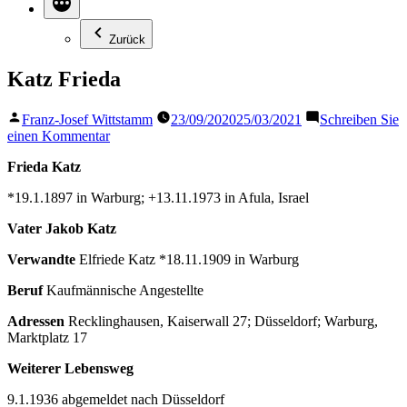
Zurück
Katz Frieda
Veröffentlicht
Franz-Josef Wittstamm
23/09/2020
25/03/2021
Schreiben Sie
von
zu
einen Kommentar
Katz
Frieda Katz
Frieda
*19.1.1897 in Warburg; +13.11.1973 in Afula, Israel
Vater
Jakob Katz
Verwandte
Elfriede Katz *18.11.1909 in Warburg
Beruf
Kaufmännische Angestellte
Adressen
Recklinghausen, Kaiserwall 27; Düsseldorf; Warburg,
Marktplatz 17
Weiterer Lebensweg
9.1.1936 abgemeldet nach Düsseldorf