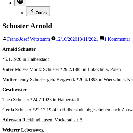
Zurück
Schuster Arnold
Veröffentlicht
z
Franz-Josef Wittstamm
12/10/2020
13/11/2021
1 Kommentar
von
S
A
Arnold Schuster
*5.1.1920 in Halberstadt
Vater
Moises Moritz Schuster *29.2.1885 in Lubochnia, Polen
Mutter
Jenny Schuster geb. Bergwerk
*
26.4.1898 in Wierzchnia, Ka
Geschwister
Thea Schuster *24.7.1923 in Halberstadt
Gerda Schuster *22.12.1924 in Halberstadt; abgeschoben nach Zbas
Adressen
Recklinghausen, Vockeradtstr. 5
Weiterer Lebensweg