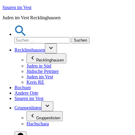
Zum
Spuren im Vest
Inhalt
Juden im Vest Recklinghausen
springen
Suchen
nach:
Recklinghausen
Recklinghausen
Juden in Süd
Jüdische Petriner
Juden im Vest
Kreis RE
Bochum
Andere Orte
Spuren im Vest
Gruppenlisten
Gruppenlisten
Hachschara