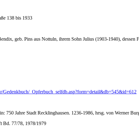
ße 138 bis 1933
endix, geb. Pins aus Nottuln, ihrem Sohn Julius (1903-1940), dessen 
Kultur/Gedenkbuch/_Opferbuch_selfdb.asp?form=detail&db=545&id=612
n: 750 Jahre Stadt Recklinghausen. 1236-1986, hrsg. von Werner Bur
ft Bd. 77/78, 1978/1979