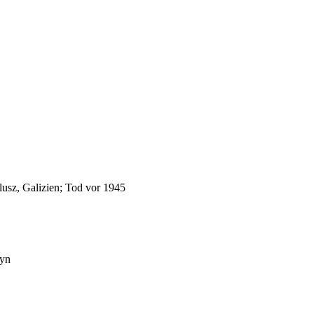
u
chuster
rnold
lusz, Galizien; Tod vor 1945
zyn