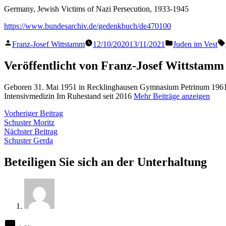
Germany, Jewish Victims of Nazi Persecution, 1933-1945
https://www.bundesarchiv.de/gedenkbuch/de470100
Veröffentlicht
Veröffentlicht
Franz-Josef Wittstamm
12/10/2020
13/11/2021
Juden im Vest
von
in
Veröffentlicht von Franz-Josef Wittstamm
Geboren 31. Mai 1951 in Recklinghausen Gymnasium Petrinum 1961 
Intensivmedizin Im Ruhestand seit 2016
Mehr Beiträge anzeigen
Beitragsnavigation
Vorheriger
Vorheriger Beitrag
Beitrag:
Schuster Moritz
Nächster
Nächster Beitrag
Beitrag:
Schuster Gerda
Beteiligen Sie sich an der Unterhaltung