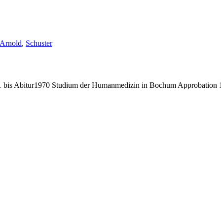
Schlagwörter:
Arnold
,
Schuster
bis Abitur1970 Studium der Humanmedizin in Bochum Approbation 19