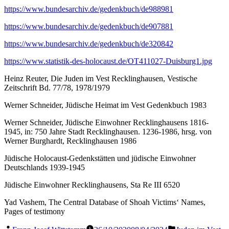
https://www.bundesarchiv.de/gedenkbuch/de988981
https://www.bundesarchiv.de/gedenkbuch/de907881
https://www.bundesarchiv.de/gedenkbuch/de320842
https://www.statistik-des-holocaust.de/OT411027-Duisburg1.jpg
Heinz Reuter, Die Juden im Vest Recklinghausen, Vestische
Zeitschrift Bd. 77/78, 1978/1979
Werner Schneider, Jüdische Heimat im Vest Gedenkbuch 1983
Werner Schneider, Jüdische Einwohner Recklinghausens 1816-
1945, in: 750 Jahre Stadt Recklinghausen. 1236-1986, hrsg. von
Werner Burghardt, Recklinghausen 1986
Jüdische Holocaust-Gedenkstätten und jüdische Einwohner
Deutschlands 1939-1945
Jüdische Einwohner Recklinghausens, Sta Re III 6520
Yad Vashem, The Central Database of Shoah Victims‘ Names,
Pages of testimony
Veröffentlicht
Veröffentlicht