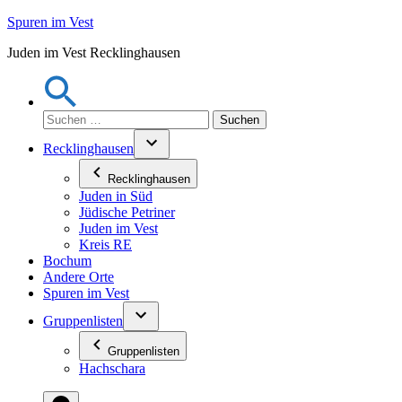
Zum
Spuren im Vest
Inhalt
Juden im Vest Recklinghausen
springen
Suchen
nach:
Recklinghausen
Recklinghausen
Juden in Süd
Jüdische Petriner
Juden im Vest
Kreis RE
Bochum
Andere Orte
Spuren im Vest
Gruppenlisten
Gruppenlisten
Hachschara