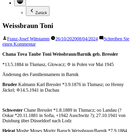
Zurück
Weissbraun Toni
Veröffentlicht
Franz-Josef Wittstamm
26/10/2020
08/04/2024
Schreiben Sie
von
zu
einen Kommentar
Weissbraun
Chana Tova Taube Toni Weissbraun/Barnik geb. Bressler
Toni
*13.5.1884 in Tlumasz, Glowacz; ✡ in Polen vor Mai 1945
Änderung des Familiennamens in Barnik
Bruder
Kalmann Karl Bressler *3.9.1876 in Tlumasz; oo Henny
Jäckel; ✡14.5.1941 in Dachau
Schwester
Chane Bressler *1.8.1889 in Tlumacz; oo Landau (?
Oskar *20.11.1881 in Sofia, +1942 Auschwitz ?); 27.10.1941 von
Duisburg über Düsseldorf nach Lodz
Heirat
Moshe Moses Moritz Baruch Weissbraun/Barnik *7.9.1884