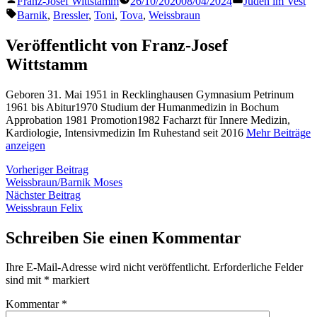
Franz-Josef Wittstamm
26/10/2020
08/04/2024
Juden im Vest
von
in
Schlagwörter:
Barnik
,
Bressler
,
Toni
,
Tova
,
Weissbraun
Veröffentlicht von Franz-Josef
Wittstamm
Geboren 31. Mai 1951 in Recklinghausen Gymnasium Petrinum
1961 bis Abitur1970 Studium der Humanmedizin in Bochum
Approbation 1981 Promotion1982 Facharzt für Innere Medizin,
Kardiologie, Intensivmedizin Im Ruhestand seit 2016
Mehr Beiträge
anzeigen
Beitragsnavigation
Vorheriger
Vorheriger Beitrag
Beitrag:
Weissbraun/Barnik Moses
Nächster
Nächster Beitrag
Beitrag:
Weissbraun Felix
Schreiben Sie einen Kommentar
Ihre E-Mail-Adresse wird nicht veröffentlicht.
Erforderliche Felder
sind mit
*
markiert
Kommentar
*