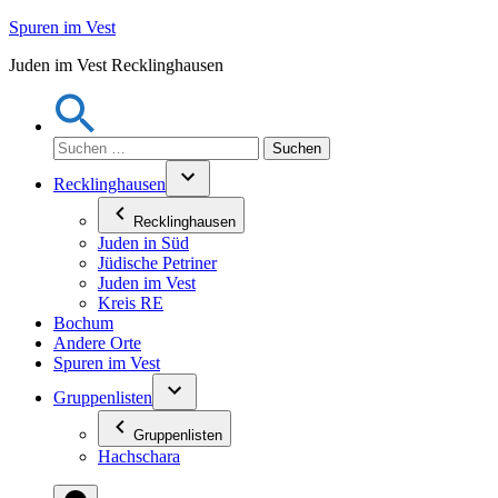
Zum
Spuren im Vest
Inhalt
Juden im Vest Recklinghausen
springen
Suchen
nach:
Recklinghausen
Recklinghausen
Juden in Süd
Jüdische Petriner
Juden im Vest
Kreis RE
Bochum
Andere Orte
Spuren im Vest
Gruppenlisten
Gruppenlisten
Hachschara