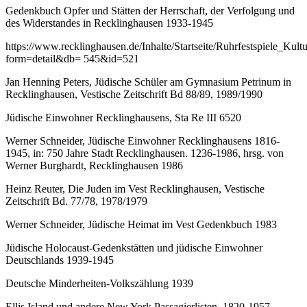
Gedenkbuch Opfer und Stätten der Herrschaft, der Verfolgung und
des Widerstandes in Recklinghausen 1933-1945
https://www.recklinghausen.de/Inhalte/Startseite/Ruhrfestspiele_Ku
form=detail&db= 545&id=521
Jan Henning Peters, Jüdische Schüler am Gymnasium Petrinum in
Recklinghausen, Vestische Zeitschrift Bd 88/89, 1989/1990
Jüdische Einwohner Recklinghausens, Sta Re III 6520
Werner Schneider, Jüdische Einwohner Recklinghausens 1816-
1945, in: 750 Jahre Stadt Recklinghausen. 1236-1986, hrsg. von
Werner Burghardt, Recklinghausen 1986
Heinz Reuter, Die Juden im Vest Recklinghausen, Vestische
Zeitschrift Bd. 77/78, 1978/1979
Werner Schneider, Jüdische Heimat im Vest Gedenkbuch 1983
Jüdische Holocaust-Gedenkstätten und jüdische Einwohner
Deutschlands 1939-1945
Deutsche Minderheiten-Volkszählung 1939
Ellis Island und andere New York Passagierlisten, 1820-1957