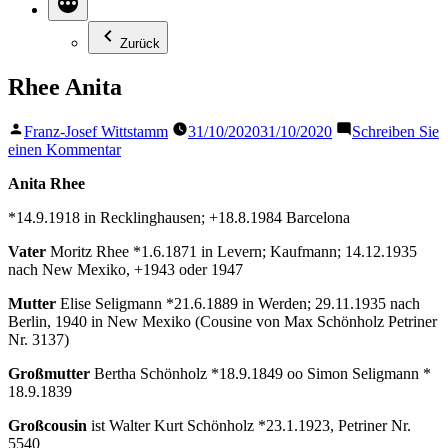
Zurück
Rhee Anita
Veröffentlicht
Franz-Josef Wittstamm
31/10/2020
31/10/2020
Schreiben Sie
von
zu
einen Kommentar
Rhee
Anita Rhee
Anita
*14.9.1918 in Recklinghausen; +18.8.1984 Barcelona
Vater
Moritz Rhee *1.6.1871 in Levern; Kaufmann; 14.12.1935
nach New Mexiko, +1943 oder 1947
Mutter
Elise Seligmann *21.6.1889 in Werden; 29.11.1935 nach
Berlin, 1940 in New Mexiko (Cousine von Max Schönholz Petriner
Nr. 3137)
Großmutter
Bertha Schönholz *18.9.1849 oo Simon Seligmann *
18.9.1839
Großcousin
ist Walter Kurt Schönholz *23.1.1923, Petriner Nr.
5540