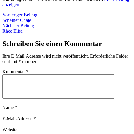
anzeigen
Beitragsnavigation
Vorheriger
Vorheriger Beitrag
Beitrag:
Scheiner Chaje
Nächster
Nächster Beitrag
Beitrag:
Rhee Elise
Schreiben Sie einen Kommentar
Ihre E-Mail-Adresse wird nicht veröffentlicht.
Erforderliche Felder
sind mit
*
markiert
Kommentar
*
Name
*
E-Mail-Adresse
*
Website