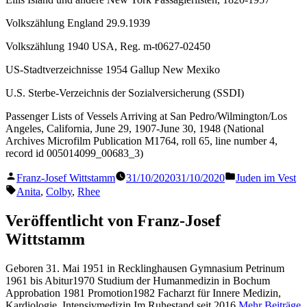
Volkszählung England 29.9.1939
Volkszählung 1940 USA, Reg. m-t0627-02450
US-Stadtverzeichnisse 1954 Gallup New Mexiko
U.S. Sterbe-Verzeichnis der Sozialversicherung (SSDI)
Passenger Lists of Vessels Arriving at San Pedro/Wilmington/Los
Angeles, California, June 29, 1907-June 30, 1948 (National
Archives Microfilm Publication M1764, roll 65, line number 4,
record id 005014099_00683_3)
Veröffentlicht
Veröffentlicht
Franz-Josef Wittstamm
31/10/2020
31/10/2020
Juden im Vest
von
in
Schlagwörter:
Anita
,
Colby
,
Rhee
Veröffentlicht von Franz-Josef
Wittstamm
Geboren 31. Mai 1951 in Recklinghausen Gymnasium Petrinum
1961 bis Abitur1970 Studium der Humanmedizin in Bochum
Approbation 1981 Promotion1982 Facharzt für Innere Medizin,
Kardiologie, Intensivmedizin Im Ruhestand seit 2016
Mehr Beiträge