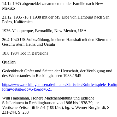
14.12.1935 abgemeldet zusammen mit der Familie nach New
Mexiko
21.12. 1935 -18.1.1938 mit der MS Elbe von Hamburg nach San
Pedro, Kalifornien
1936 Albuquerque, Bernadillo, New Mexico, USA
26.4.1940 US-Volkszählung, in einem Haushalt mit den Eltern und
Geschwistern Heinz und Ursula
18.8.1984 Tod in Barcelona
Quellen
Gedenkbuch Opfer und Stätten der Herrschaft, der Verfolgung und
des Widerstandes in Recklinghausen 1933-1945
https://www.recklinghausen.de/Inhalte/Startseite/Ruhrfestspiele_Ku
form=detail&db=545&id=521
Willi Hagemann, Höhere Mädchenbildung und jüdische
Schülerinnen in Recklinghausen von 1866 bis 1938/39, in:
Vestische Zeitschrift 90/91 (1991/92), hg. v. Werner Burghardt, S.
231-244, S. 233