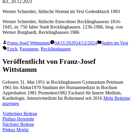
RZ, 20.12.2021
Werner Schneider, Jüdische Heimat im Vest Gedenkbuch 1983
Werner Schneider, Jüdische Einwohner Recklinghausens 1816-
1945, in: 750 Jahre Stadt Recklinghausen. 1236-1986, hrsg. von
Werner Burghardt, Recklinghausen 1986
Veröffentlicht
Veröffentlicht
Franz-Josef Wittstamm
04/11/2020
24/12/2024
Juden im Vest
von
in
Schlagwörter:
Erich
,
Passmann
,
Recklinghausen
Veröffentlicht von Franz-Josef
Wittstamm
Geboren 31. Mai 1951 in Recklinghausen Gymnasium Petrinum
1961 bis Abitur1970 Studium der Humanmedizin in Bochum
Approbation 1981 Promotion1982 Facharzt für Innere Medizin,
Kardiologie, Intensivmedizin Im Ruhestand seit 2016
Mehr Beiträge
anzeigen
Beitragsnavigation
Vorheriger
Vorheriger Beitrag
Beitrag:
Philipp Henriette
Nächster
Nächster Beitrag
Beitrag:
Pinkus Moritz