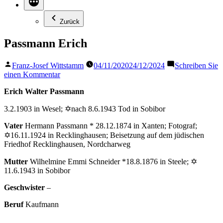
Zurück
Passmann Erich
Veröffentlicht
Franz-Josef Wittstamm
04/11/2020
24/12/2024
Schreiben Sie
von
zu
einen Kommentar
Passmann
Erich Walter Passmann
Erich
3.2.1903 in Wesel; ✡nach 8.6.1943 Tod in Sobibor
Vater
Hermann Passmann * 28.12.1874 in Xanten; Fotograf;
✡16.11.1924 in Recklinghausen; Beisetzung auf dem jüdischen
Friedhof Recklinghausen, Nordcharweg
Mutter
Wilhelmine Emmi Schneider *18.8.1876 in Steele; ✡
11.6.1943 in Sobibor
Geschwister
–
Beruf
Kaufmann