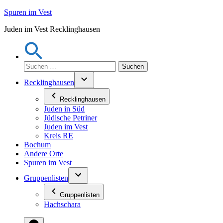
Zum
Spuren im Vest
Inhalt
Juden im Vest Recklinghausen
springen
Suchen
nach:
Recklinghausen
Recklinghausen
Juden in Süd
Jüdische Petriner
Juden im Vest
Kreis RE
Bochum
Andere Orte
Spuren im Vest
Gruppenlisten
Gruppenlisten
Hachschara