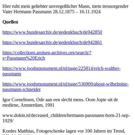
Hier ruht mein geliebter unvergeßlicher Mann, mein treusorgender
Vater Hermann Passmann 28.12.1875 – 16.11.1924
Quellen
https://www.bundesarchiv.de/gedenkbuch/de942850
https://www.bundesarchiv.de/gedenkbuch/de942861
https://collections.arolsen-archives.org/search/?
s=Passmann%20Erich
https://www.joodsmonument.nl/nl/page/225814/erich-walther-
passmann
https://www.joodsmonument.nl/nl/page/536909/about-wilhelmine-
passmann-schneider
Igor Cornelissen, Ode aan een slecht mens. Oom Jopie uit de
mediene, Amsterdam, 1991
www.dokin.nl/deceased_children/hermann-passmann-born-21-sep-
1929/
Kordes Matthias, Fotogeschenke lagen vor 100 Jahren im Trend,