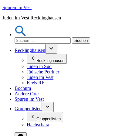
Zum
Spuren im Vest
Inhalt
Juden im Vest Recklinghausen
springen
Suchen
nach:
Recklinghausen
Recklinghausen
Juden in Süd
Jüdische Petriner
Juden im Vest
Kreis RE
Bochum
Andere Orte
Spuren im Vest
Gruppenlisten
Gruppenlisten
Hachschara