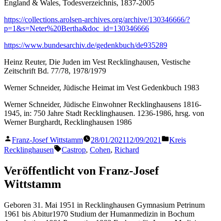
England & Wales, Todesverzeichnis, 1837-2005
https://collections.arolsen-archives.org/archive/130346666/?
p=1&s=Neter%20Bertha&doc_id=130346666
https://www.bundesarchiv.de/gedenkbuch/de935289
Heinz Reuter, Die Juden im Vest Recklinghausen, Vestische
Zeitschrift Bd. 77/78, 1978/1979
Werner Schneider, Jüdische Heimat im Vest Gedenkbuch 1983
Werner Schneider, Jüdische Einwohner Recklinghausens 1816-
1945, in: 750 Jahre Stadt Recklinghausen. 1236-1986, hrsg. von
Werner Burghardt, Recklinghausen 1986
Veröffentlicht
Veröffentlicht
Franz-Josef Wittstamm
28/01/2021
12/09/2021
Kreis
von
in
Schlagwörter:
Recklinghausen
Castrop
,
Cohen
,
Richard
Veröffentlicht von Franz-Josef
Wittstamm
Geboren 31. Mai 1951 in Recklinghausen Gymnasium Petrinum
1961 bis Abitur1970 Studium der Humanmedizin in Bochum