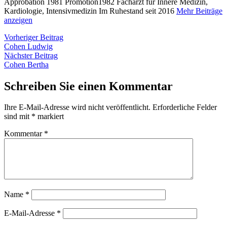
Approbation 1981 Promotion1982 Facharzt für Innere Medizin,
Kardiologie, Intensivmedizin Im Ruhestand seit 2016
Mehr Beiträge
anzeigen
Beitragsnavigation
Vorheriger
Vorheriger Beitrag
Beitrag:
Cohen Ludwig
Nächster
Nächster Beitrag
Beitrag:
Cohen Bertha
Schreiben Sie einen Kommentar
Ihre E-Mail-Adresse wird nicht veröffentlicht.
Erforderliche Felder
sind mit
*
markiert
Kommentar
*
Name
*
E-Mail-Adresse
*