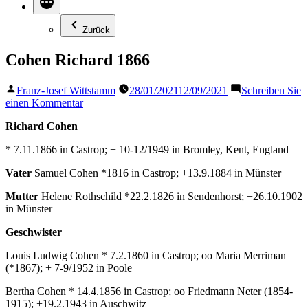
Zurück
Cohen Richard 1866
Veröffentlicht
Franz-Josef Wittstamm
28/01/2021
12/09/2021
Schreiben Sie
von
zu
einen Kommentar
Cohen
Richard Cohen
Richard
1866
* 7.11.1866 in Castrop; + 10-12/1949 in Bromley, Kent, England
Vater
Samuel Cohen *1816 in Castrop; +13.9.1884 in Münster
Mutter
Helene Rothschild *22.2.1826 in Sendenhorst; +26.10.1902
in Münster
Geschwister
Louis Ludwig Cohen * 7.2.1860 in Castrop; oo Maria Merriman
(*1867); + 7-9/1952 in Poole
Bertha Cohen * 14.4.1856 in Castrop; oo Friedmann Neter (1854-
1915); +19.2.1943 in Auschwitz