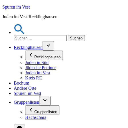
Zum
Spuren im Vest
Inhalt
Juden im Vest Recklinghausen
springen
Suchen
nach:
Recklinghausen
Recklinghausen
Juden in Süd
Jüdische Petriner
Juden im Vest
Kreis RE
Bochum
Andere Orte
Spuren im Vest
Gruppenlisten
Gruppenlisten
Hachschara