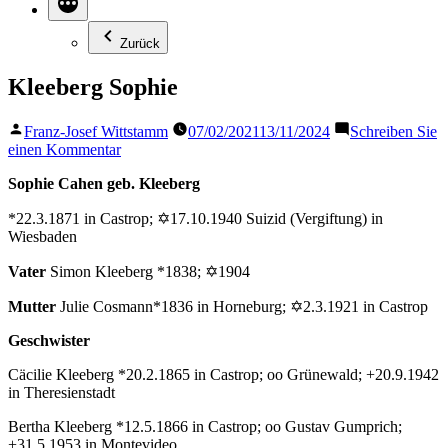
Zurück
Kleeberg Sophie
Veröffentlicht
Franz-Josef Wittstamm
07/02/2021
13/11/2024
Schreiben Sie
von
zu
einen Kommentar
Kleeberg
Sophie Cahen geb. Kleeberg
Sophie
*22.3.1871 in Castrop; ✡17.10.1940 Suizid (Vergiftung) in
Wiesbaden
Vater
Simon Kleeberg *1838; ✡1904
Mutter
Julie Cosmann*1836 in Horneburg; ✡2.3.1921 in Castrop
Geschwister
Cäcilie Kleeberg *20.2.1865 in Castrop; oo Grünewald; +20.9.1942
in Theresienstadt
Bertha Kleeberg *12.5.1866 in Castrop; oo Gustav Gumprich;
+31.5.1953 in Montevideo