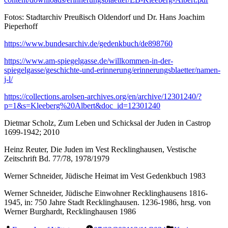
Fotos: Stadtarchiv Preußisch Oldendorf und Dr. Hans Joachim
Pieperhoff
https://www.bundesarchiv.de/gedenkbuch/de898760
https://www.am-spiegelgasse.de/willkommen-in-der-
spiegelgasse/geschichte-und-erinnerung/erinnerungsblaetter/namen-
j-l/
https://collections.arolsen-archives.org/en/archive/12301240/?
p=1&s=Kleeberg%20Albert&doc_id=12301240
Dietmar Scholz, Zum Leben und Schicksal der Juden in Castrop
1699-1942; 2010
Heinz Reuter, Die Juden im Vest Recklinghausen, Vestische
Zeitschrift Bd. 77/78, 1978/1979
Werner Schneider, Jüdische Heimat im Vest Gedenkbuch 1983
Werner Schneider, Jüdische Einwohner Recklinghausens 1816-
1945, in: 750 Jahre Stadt Recklinghausen. 1236-1986, hrsg. von
Werner Burghardt, Recklinghausen 1986