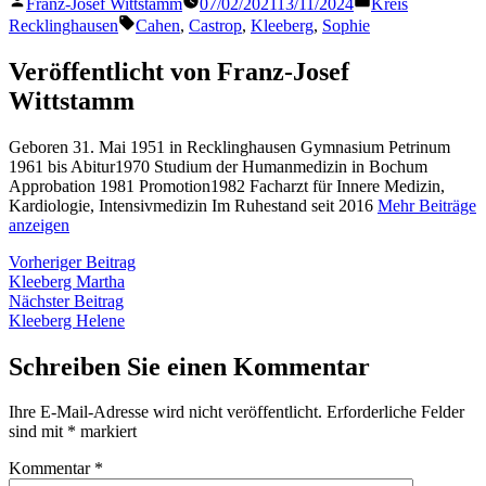
Veröffentlicht
Veröffentlicht
Franz-Josef Wittstamm
07/02/2021
13/11/2024
Kreis
von
in
Schlagwörter:
Recklinghausen
Cahen
,
Castrop
,
Kleeberg
,
Sophie
Veröffentlicht von Franz-Josef
Wittstamm
Geboren 31. Mai 1951 in Recklinghausen Gymnasium Petrinum
1961 bis Abitur1970 Studium der Humanmedizin in Bochum
Approbation 1981 Promotion1982 Facharzt für Innere Medizin,
Kardiologie, Intensivmedizin Im Ruhestand seit 2016
Mehr Beiträge
anzeigen
Beitragsnavigation
Vorheriger
Vorheriger Beitrag
Beitrag:
Kleeberg Martha
Nächster
Nächster Beitrag
Beitrag:
Kleeberg Helene
Schreiben Sie einen Kommentar
Ihre E-Mail-Adresse wird nicht veröffentlicht.
Erforderliche Felder
sind mit
*
markiert
Kommentar
*