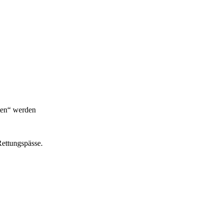
lten“ werden
Rettungspässe.