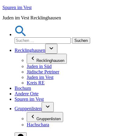
Zum
Spuren im Vest
Inhalt
Juden im Vest Recklinghausen
springen
Suchen
nach:
Recklinghausen
Recklinghausen
Juden in Süd
Jüdische Petriner
Juden im Vest
Kreis RE
Bochum
Andere Orte
Spuren im Vest
Gruppenlisten
Gruppenlisten
Hachschara