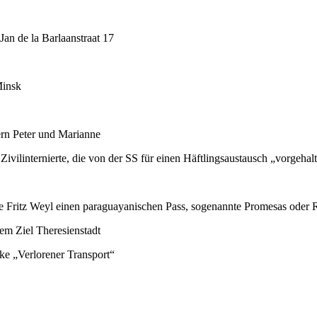
an de la Barlaanstraat 17
Minsk
ern Peter und Marianne
 Zivilinternierte, die von der SS für einen Häftlingsaustausch „vorgeha
lie Fritz Weyl einen paraguayanischen Pass, sogenannte Promesas oder 
m Ziel Theresienstadt
cke „Verlorener Transport“