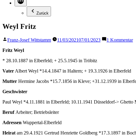
Zurück
Weyl Fritz
Veröffentlicht
z
Franz-Josef Wittstamm
11/03/2021
07/01/2023
1 Kommentar
von
W
F
Fritz Weyl
* 28.10.1887 in Elberfeld; + 25.5.1945 in Tröbitz
Vater
Albert Weyl *14.4.1847 in Haltern; + 19.3.1926 in Elberfeld
Mutter
Hermine Jacobs *15.7.1856 in Kleve; +31.12.1939 in Elberf
Geschwister
Paul Weyl *4.11.1881 in Elberfeld; 10.11.1941 Düsseldorf-> Ghetto
Beruf
Arbeiter; Betriebsleiter
Adressen
Wuppertal-Elberfeld
Heirat
am 29.4.1921 Gertrud Henriette Goldberg *17.3.1897 in Bo