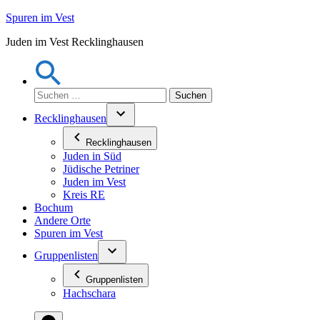
Zum
Spuren im Vest
Inhalt
Juden im Vest Recklinghausen
springen
Suchen
nach:
Recklinghausen
Recklinghausen
Juden in Süd
Jüdische Petriner
Juden im Vest
Kreis RE
Bochum
Andere Orte
Spuren im Vest
Gruppenlisten
Gruppenlisten
Hachschara