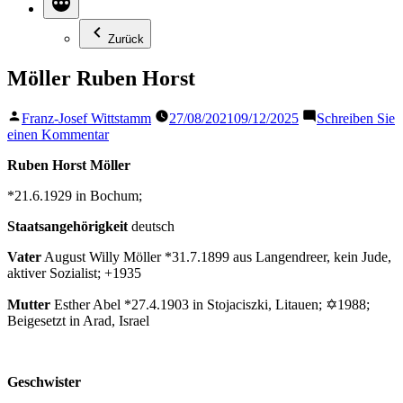
Zurück
Möller Ruben Horst
Veröffentlicht
Franz-Josef Wittstamm
27/08/2021
09/12/2025
Schreiben Sie
von
zu
einen Kommentar
Möller
Ruben Horst Möller
Ruben
Horst
*21.6.1929 in Bochum;
Staatsangehörigkeit
deutsch
Vater
August Willy Möller *31.7.1899 aus Langendreer, kein Jude,
aktiver Sozialist; +1935
Mutter
Esther Abel *27.4.1903 in Stojaciszki, Litauen; ✡1988;
Beigesetzt in Arad, Israel
Geschwister