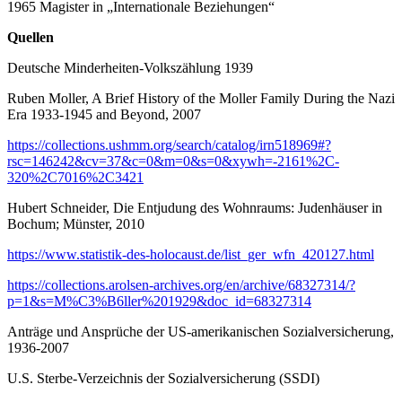
1965 Magister in „Internationale Beziehungen“
Quellen
Deutsche Minderheiten-Volkszählung 1939
Ruben Moller, A Brief History of the Moller Family During the Nazi
Era 1933-1945 and Beyond, 2007
https://collections.ushmm.org/search/catalog/irn518969#?
rsc=146242&cv=37&c=0&m=0&s=0&xywh=-2161%2C-
320%2C7016%2C3421
Hubert Schneider, Die Entjudung des Wohnraums: Judenhäuser in
Bochum; Münster, 2010
https://www.statistik-des-holocaust.de/list_ger_wfn_420127.html
https://collections.arolsen-archives.org/en/archive/68327314/?
p=1&s=M%C3%B6ller%201929&doc_id=68327314
Anträge und Ansprüche der US-amerikanischen Sozialversicherung,
1936-2007
U.S. Sterbe-Verzeichnis der Sozialversicherung (SSDI)