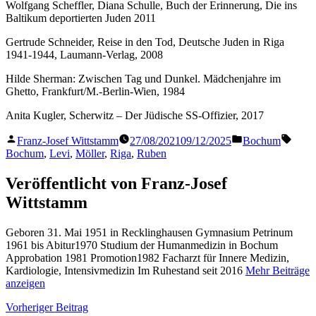
Wolfgang Scheffler, Diana Schulle, Buch der Erinnerung, Die ins
Baltikum deportierten Juden 2011
Gertrude Schneider, Reise in den Tod, Deutsche Juden in Riga
1941-1944, Laumann-Verlag, 2008
Hilde Sherman: Zwischen Tag und Dunkel. Mädchenjahre im
Ghetto, Frankfurt/M.-Berlin-Wien, 1984
Anita Kugler, Scherwitz – Der Jüdische SS-Offizier, 2017
Veröffentlicht
Veröffentlicht
Schla
Franz-Josef Wittstamm
27/08/2021
09/12/2025
Bochum
von
in
Bochum
,
Levi
,
Möller
,
Riga
,
Ruben
Veröffentlicht von Franz-Josef
Wittstamm
Geboren 31. Mai 1951 in Recklinghausen Gymnasium Petrinum
1961 bis Abitur1970 Studium der Humanmedizin in Bochum
Approbation 1981 Promotion1982 Facharzt für Innere Medizin,
Kardiologie, Intensivmedizin Im Ruhestand seit 2016
Mehr Beiträge
anzeigen
Beitragsnavigation
Vorheriger
Vorheriger Beitrag