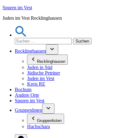
Zum
Spuren im Vest
Inhalt
Juden im Vest Recklinghausen
springen
Suchen
nach:
Recklinghausen
Recklinghausen
Juden in Süd
Jüdische Petriner
Juden im Vest
Kreis RE
Bochum
Andere Orte
Spuren im Vest
Gruppenlisten
Gruppenlisten
Hachschara