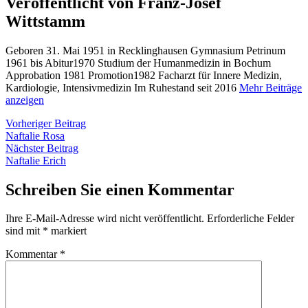
Veröffentlicht von Franz-Josef
Wittstamm
Geboren 31. Mai 1951 in Recklinghausen Gymnasium Petrinum
1961 bis Abitur1970 Studium der Humanmedizin in Bochum
Approbation 1981 Promotion1982 Facharzt für Innere Medizin,
Kardiologie, Intensivmedizin Im Ruhestand seit 2016
Mehr Beiträge
anzeigen
Beitragsnavigation
Vorheriger
Vorheriger Beitrag
Beitrag:
Naftalie Rosa
Nächster
Nächster Beitrag
Beitrag:
Naftalie Erich
Schreiben Sie einen Kommentar
Ihre E-Mail-Adresse wird nicht veröffentlicht.
Erforderliche Felder
sind mit
*
markiert
Kommentar
*