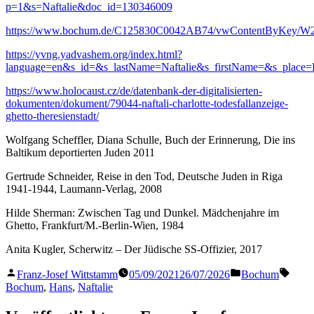
p=1&s=Naftalie&doc_id=130346009
https://www.bochum.de/C125830C0042AB74/vwContentByKey/W2
https://yvng.yadvashem.org/index.html?
language=en&s_id=&s_lastName=Naftalie&s_firstName=&s_place=
https://www.holocaust.cz/de/datenbank-der-digitalisierten-
dokumenten/dokument/79044-naftali-charlotte-todesfallanzeige-
ghetto-theresienstadt/
Wolfgang Scheffler, Diana Schulle, Buch der Erinnerung, Die ins
Baltikum deportierten Juden 2011
Gertrude Schneider, Reise in den Tod, Deutsche Juden in Riga
1941-1944, Laumann-Verlag, 2008
Hilde Sherman: Zwischen Tag und Dunkel. Mädchenjahre im
Ghetto, Frankfurt/M.-Berlin-Wien, 1984
Anita Kugler, Scherwitz – Der Jüdische SS-Offizier, 2017
Veröffentlicht
Veröffentlicht
Schla
Franz-Josef Wittstamm
05/09/2021
26/07/2026
Bochum
von
in
Bochum
,
Hans
,
Naftalie