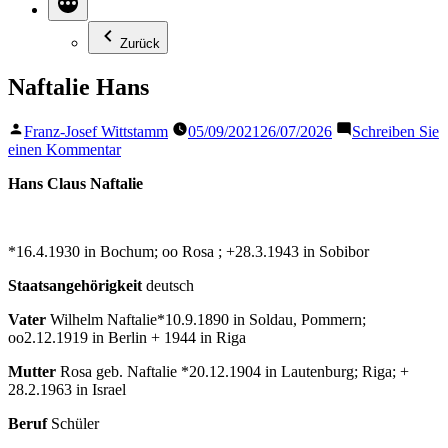
Zurück
Naftalie Hans
Veröffentlicht
Franz-Josef Wittstamm
05/09/2021
26/07/2026
Schreiben Sie
von
zu
einen Kommentar
Naftalie
Hans Claus Naftalie
Hans
*16.4.1930 in Bochum; oo Rosa ; +28.3.1943 in Sobibor
Staatsangehörigkeit
deutsch
Vater
Wilhelm Naftalie*10.9.1890 in Soldau, Pommern;
oo2.12.1919 in Berlin + 1944 in Riga
Mutter
Rosa geb. Naftalie *20.12.1904 in Lautenburg; Riga; +
28.2.1963 in Israel
Beruf
Schüler