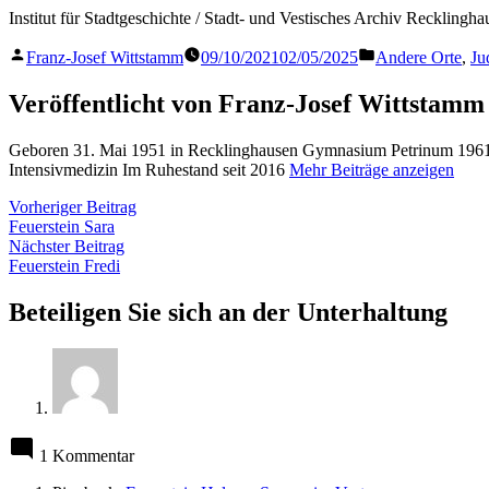
Institut für Stadtgeschichte / Stadt- und Vestisches Archiv Recklingh
Veröffentlicht
Veröffentlicht
Franz-Josef Wittstamm
09/10/2021
02/05/2025
Andere Orte
,
Ju
von
in
Veröffentlicht von Franz-Josef Wittstamm
Geboren 31. Mai 1951 in Recklinghausen Gymnasium Petrinum 1961 
Intensivmedizin Im Ruhestand seit 2016
Mehr Beiträge anzeigen
Beitragsnavigation
Vorheriger
Vorheriger Beitrag
Beitrag:
Feuerstein Sara
Nächster
Nächster Beitrag
Beitrag:
Feuerstein Fredi
Beteiligen Sie sich an der Unterhaltung
1 Kommentar