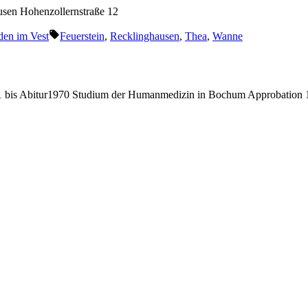
ausen Hohenzollernstraße 12
Schlagwörter:
den im Vest
Feuerstein
,
Recklinghausen
,
Thea
,
Wanne
bis Abitur1970 Studium der Humanmedizin in Bochum Approbation 19