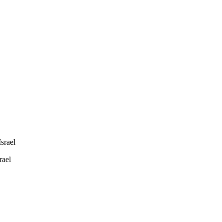
u
euerstein
hea
srael
rael