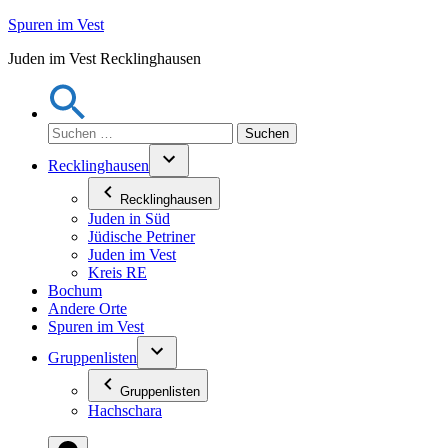
Zum
Spuren im Vest
Inhalt
Juden im Vest Recklinghausen
springen
Suchen
nach:
Recklinghausen
Recklinghausen
Juden in Süd
Jüdische Petriner
Juden im Vest
Kreis RE
Bochum
Andere Orte
Spuren im Vest
Gruppenlisten
Gruppenlisten
Hachschara