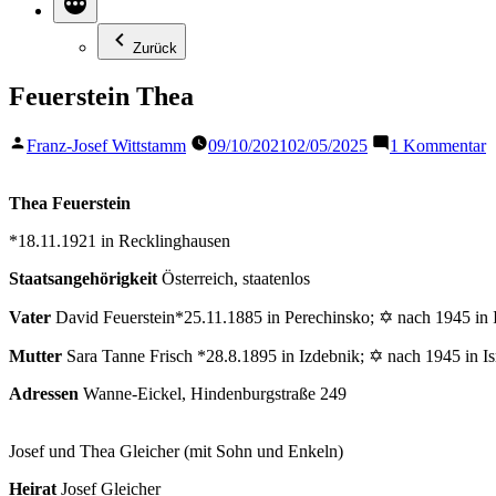
Zurück
Feuerstein Thea
Veröffentlicht
z
Franz-Josef Wittstamm
09/10/2021
02/05/2025
1 Kommentar
von
F
T
Thea Feuerstein
*18.11.1921 in Recklinghausen
Staatsangehörigkeit
Österreich, staatenlos
Vater
David Feuerstein*25.11.1885 in Perechinsko; ✡ nach 1945 in I
Mutter
Sara Tanne Frisch *28.8.1895 in Izdebnik; ✡ nach 1945 in Is
Adressen
Wanne-Eickel, Hindenburgstraße 249
Josef und Thea Gleicher (mit Sohn und Enkeln)
Heirat
Josef Gleicher