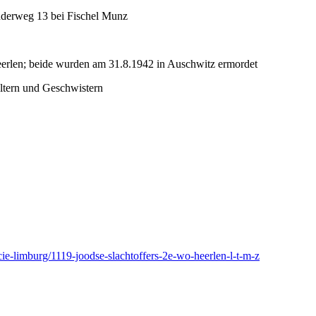
nderweg 13 bei Fischel Munz
eerlen; beide wurden am 31.8.1942 in Auschwitz ermordet
Eltern und Geschwistern
ie-limburg/1119-joodse-slachtoffers-2e-wo-heerlen-l-t-m-z