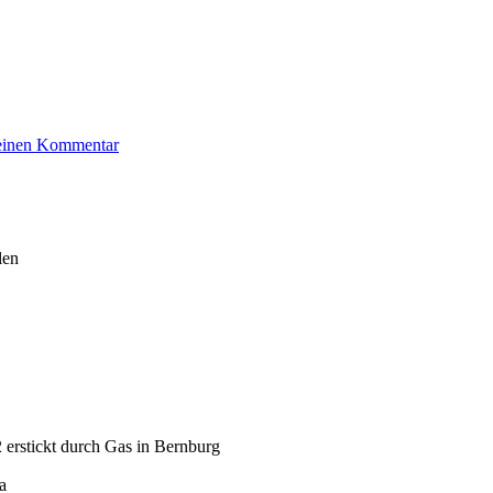
zu
 einen Kommentar
Jäckel
Marcus
len
 erstickt durch Gas in Bernburg
a