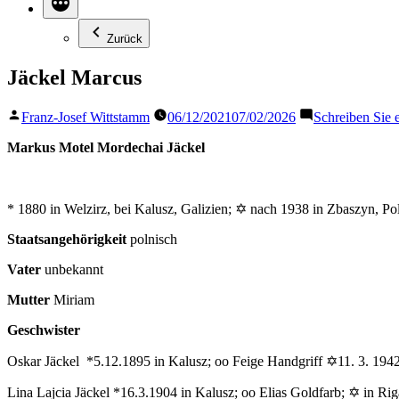
Zurück
Jäckel Marcus
Veröffentlicht
Franz-Josef Wittstamm
06/12/2021
07/02/2026
Schreiben Sie
von
Markus Motel Mordechai Jäckel
* 1880 in Welzirz, bei Kalusz, Galizien; ✡ nach 1938 in Zbaszyn, Po
Staatsangehörigkeit
polnisch
Vater
unbekannt
Mutter
Miriam
Geschwister
Oskar Jäckel *5.12.1895 in Kalusz; oo Feige Handgriff ✡11. 3. 1942
Lina Lajcia Jäckel *16.3.1904 in Kalusz; oo Elias Goldfarb; ✡ in Rig