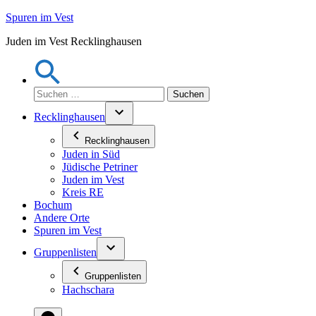
Zum
Spuren im Vest
Inhalt
Juden im Vest Recklinghausen
springen
Suchen
nach:
Recklinghausen
Recklinghausen
Juden in Süd
Jüdische Petriner
Juden im Vest
Kreis RE
Bochum
Andere Orte
Spuren im Vest
Gruppenlisten
Gruppenlisten
Hachschara