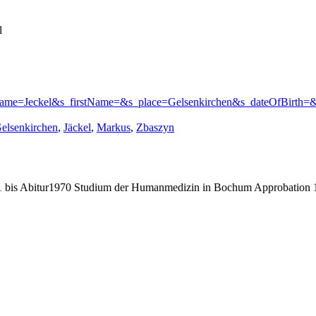
l
Name=Jeckel&s_firstName=&s_place=Gelsenkirchen&s_dateOfBirth=&c
chlagwörter:
elsenkirchen
,
Jäckel
,
Markus
,
Zbaszyn
bis Abitur1970 Studium der Humanmedizin in Bochum Approbation 19