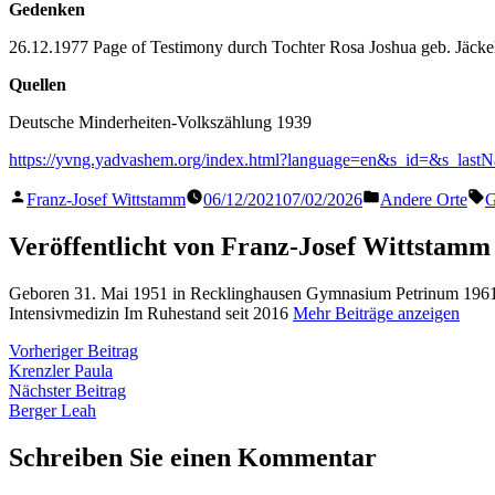
Gedenken
26.12.1977 Page of Testimony durch Tochter Rosa Joshua geb. Jäcke
Quellen
Deutsche Minderheiten-Volkszählung 1939
https://yvng.yadvashem.org/index.html?language=en&s_id=&s_last
Veröffentlicht
Veröffentlicht
S
Franz-Josef Wittstamm
06/12/2021
07/02/2026
Andere Orte
G
von
in
Veröffentlicht von Franz-Josef Wittstamm
Geboren 31. Mai 1951 in Recklinghausen Gymnasium Petrinum 1961 
Intensivmedizin Im Ruhestand seit 2016
Mehr Beiträge anzeigen
Beitragsnavigation
Vorheriger
Vorheriger Beitrag
Beitrag:
Krenzler Paula
Nächster
Nächster Beitrag
Beitrag:
Berger Leah
Schreiben Sie einen Kommentar