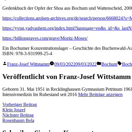
Gedenkbuch der Opfer der Shoa aus Bochum und Wattenscheid, 200
https://collections.arolsen-archives.org/de/search/person/6668
https://yvng.yadvashem.org/index.html?language=en&s_id=&s_las
https://billiongraves.com/grave/Moritz-Moses/
Ein Bochumer Konzentrationslager – Geschichte des Buchenwald-Au
ISBN: 978-3-931999-25-4
Veröffentlicht
Veröffentlicht
Schla
Franz-Josef Wittstamm
09/03/2022
09/03/2022
Bochum
Boc
von
in
Veröffentlicht von Franz-Josef Wittstamm
Geboren 31. Mai 1951 in Recklinghausen Gymnasium Petrinum 1961 
Intensivmedizin Im Ruhestand seit 2016
Mehr Beiträge anzeigen
Beitragsnavigation
Vorheriger
Vorheriger Beitrag
Beitrag:
Klein Joszef
Nächster
Nächster Beitrag
Beitrag:
Rosenbaum Bela