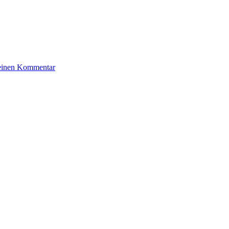
zu
 einen Kommentar
Mozes
Moric