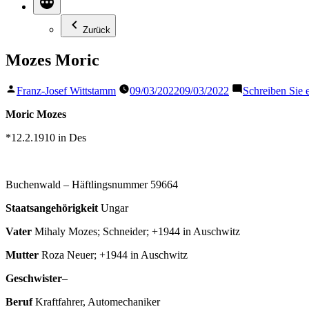
Zurück
Mozes Moric
Veröffentlicht
Franz-Josef Wittstamm
09/03/2022
09/03/2022
Schreiben Sie
von
Moric Mozes
*12.2.1910 in Des
Buchenwald – Häftlingsnummer 59664
Staatsangehörigkeit
Ungar
Vater
Mihaly Mozes; Schneider; +1944 in Auschwitz
Mutter
Roza Neuer; +1944 in Auschwitz
Geschwister
–
Beruf
Kraftfahrer, Automechaniker