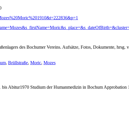
0
024?s=Mozes%20Moric%201910&t=222836&p=1
tName=Mozes&s_firstName=Moric&s_place=&s_dateOfBirth=&cluster=
ßenlagers des Bochumer Vereins. Aufsätze, Fotos, Dokumente, hrsg.
gwörter:
hum
,
Brüllstraße
,
Moric
,
Mozes
bis Abitur1970 Studium der Humanmedizin in Bochum Approbation 19