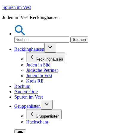
Zum
Spuren im Vest
Inhalt
Juden im Vest Recklinghausen
springen
Suchen
nach:
Recklinghausen
Recklinghausen
Juden in Süd
Jüdische Petriner
Juden im Vest
Kreis RE
Bochum
Andere Orte
Spuren im Vest
Gruppenlisten
Gruppenlisten
Hachschara