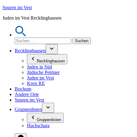
Zum
Spuren im Vest
Inhalt
Juden im Vest Recklinghausen
springen
Suchen
nach:
Recklinghausen
Recklinghausen
Juden in Süd
Jüdische Petriner
Juden im Vest
Kreis RE
Bochum
Andere Orte
Spuren im Vest
Gruppenlisten
Gruppenlisten
Hachschara