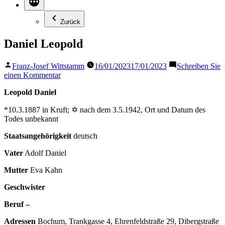
Zurück
Daniel Leopold
Veröffentlicht
Franz-Josef Wittstamm
16/01/2023
17/01/2023
Schreiben Sie
von
zu
einen Kommentar
Daniel
Leopold Daniel
Leopold
*10.3.1887 in Kruft; ✡ nach dem 3.5.1942, Ort und Datum des
Todes unbekannt
Staatsangehörigkeit
deutsch
Vater
Adolf Daniel
Mutter
Eva Kahn
Geschwister
Beruf –
Adressen
Bochum, Trankgasse 4, Ehrenfeldstraße 29, Dibergstraße