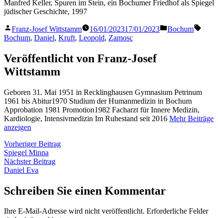
Manfred Keller, Spuren im Stein, ein Bochumer Friedhof als Spiegel
jüdischer Geschichte, 1997
Veröffentlicht
Veröffentlicht
Schla
Franz-Josef Wittstamm
16/01/2023
17/01/2023
Bochum
von
in
Bochum
,
Daniel
,
Kruft
,
Leopold
,
Zamosc
Veröffentlicht von Franz-Josef
Wittstamm
Geboren 31. Mai 1951 in Recklinghausen Gymnasium Petrinum
1961 bis Abitur1970 Studium der Humanmedizin in Bochum
Approbation 1981 Promotion1982 Facharzt für Innere Medizin,
Kardiologie, Intensivmedizin Im Ruhestand seit 2016
Mehr Beiträge
anzeigen
Beitragsnavigation
Vorheriger
Vorheriger Beitrag
Beitrag:
Spiegel Minna
Nächster
Nächster Beitrag
Beitrag:
Daniel Eva
Schreiben Sie einen Kommentar
Ihre E-Mail-Adresse wird nicht veröffentlicht.
Erforderliche Felder