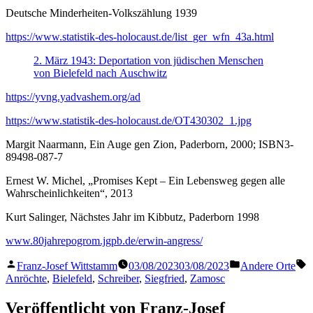
Deutsche Minderheiten-Volkszählung 1939
https://www.statistik-des-holocaust.de/list_ger_wfn_43a.html
2. März 1943: Deportation von jüdischen Menschen
von Bielefeld nach Auschwitz
https://yvng.yadvashem.org/ad
https://www.statistik-des-holocaust.de/OT430302_1.jpg
Margit Naarmann, Ein Auge gen Zion, Paderborn, 2000; ISBN3-
89498-087-7
Ernest W. Michel, „Promises Kept – Ein Lebensweg gegen alle
Wahrscheinlichkeiten“, 2013
Kurt Salinger, Nächstes Jahr im Kibbutz, Paderborn 1998
www.80jahrepogrom.jgpb.de/erwin-angress/
Veröffentlicht
Veröffentlicht
S
Franz-Josef Wittstamm
03/08/2023
03/08/2023
Andere Orte
von
in
Anröchte
,
Bielefeld
,
Schreiber
,
Siegfried
,
Zamosc
Veröffentlicht von Franz-Josef