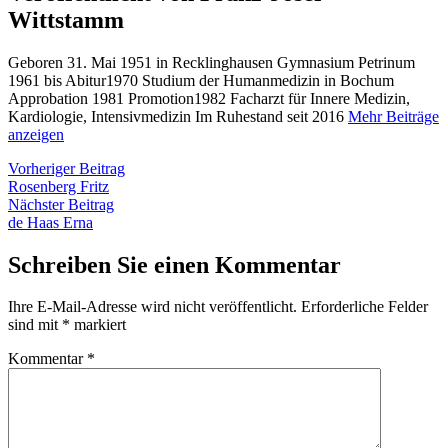
Wittstamm
Geboren 31. Mai 1951 in Recklinghausen Gymnasium Petrinum
1961 bis Abitur1970 Studium der Humanmedizin in Bochum
Approbation 1981 Promotion1982 Facharzt für Innere Medizin,
Kardiologie, Intensivmedizin Im Ruhestand seit 2016
Mehr Beiträge
anzeigen
Beitragsnavigation
Vorheriger
Vorheriger Beitrag
Beitrag:
Rosenberg Fritz
Nächster
Nächster Beitrag
Beitrag:
de Haas Erna
Schreiben Sie einen Kommentar
Ihre E-Mail-Adresse wird nicht veröffentlicht.
Erforderliche Felder
sind mit
*
markiert
Kommentar
*