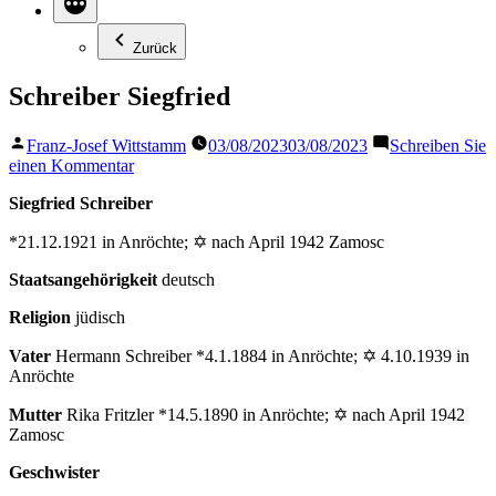
Zurück
Schreiber Siegfried
Veröffentlicht
Franz-Josef Wittstamm
03/08/2023
03/08/2023
Schreiben Sie
von
zu
einen Kommentar
Schreiber
Siegfried Schreiber
Siegfried
*21.12.1921 in Anröchte; ✡ nach April 1942 Zamosc
Staatsangehörigkeit
deutsch
Religion
jüdisch
Vater
Hermann Schreiber *4.1.1884 in Anröchte; ✡ 4.10.1939 in
Anröchte
Mutter
Rika Fritzler *14.5.1890 in Anröchte; ✡ nach April 1942
Zamosc
Geschwister