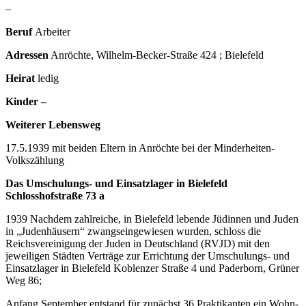
–
Beruf
Arbeiter
Adressen
Anröchte, Wilhelm-Becker-Straße 424 ; Bielefeld
Heirat
ledig
Kinder –
Weiterer Lebensweg
17.5.1939 mit beiden Eltern in Anröchte bei der Minderheiten-
Volkszählung
Das Umschulungs- und Einsatzlager in Bielefeld
Schlosshofstraße 73 a
1939 Nach­dem zahl­rei­che, in Bie­le­feld le­ben­de Jü­din­nen und Ju­den
in „Ju­den­häu­sern“ zwangs­ein­ge­wie­sen wur­den, schloss die
Reichsvereinigung der Juden in Deutschland (RVJD) mit den
jeweiligen Städten Verträge zur Errichtung der Umschulungs- und
Einsatzlager in Bielefeld Ko­blen­zer Stra­ße 4 und Paderborn, Grüner
Weg 86;
Anfang September ent­stan­d für zu­nächst 36 Praktikanten ein Wohn-