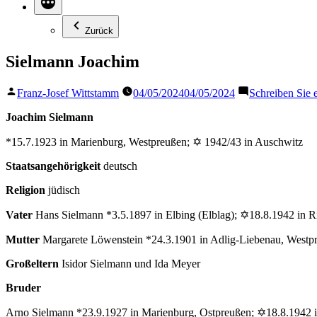
Zurück
Sielmann Joachim
Veröffentlicht
Franz-Josef Wittstamm
04/05/2024
04/05/2024
Schreiben Sie
von
Joachim Sielmann
*15.7.1923 in Marienburg, Westpreußen; ✡ 1942/43 in Auschwitz
Staatsangehörigkeit
deutsch
Religion
jüdisch
Vater
Hans Sielmann *3.5.1897 in Elbing (Elblag); ✡18.8.1942 in R
Mutter
Margarete Löwenstein *24.3.1901 in Adlig-Liebenau, Westp
Großeltern
Isidor Sielmann und Ida Meyer
Bruder
Arno Sielmann *23.9.1927 in Marienburg, Ostpreußen; ✡18.8.1942 