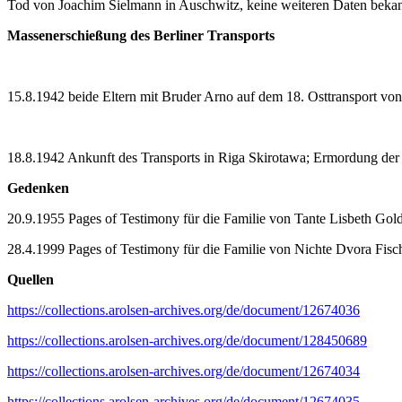
Tod von Joachim Sielmann in Auschwitz, keine weiteren Daten beka
Massenerschießung des Berliner Transports
15.8.1942 beide Eltern mit Bruder Arno auf dem 18. Osttransport von
18.8.1942 Ankunft des Transports in Riga Skirotawa; Ermordung der
Gedenken
20.9.1955 Pages of Testimony für die Familie von Tante Lisbeth Go
28.4.1999 Pages of Testimony für die Familie von Nichte Dvora Fisc
Quellen
https://collections.arolsen-archives.org/de/document/12674036
https://collections.arolsen-archives.org/de/document/128450689
https://collections.arolsen-archives.org/de/document/12674034
https://collections.arolsen-archives.org/de/document/12674035