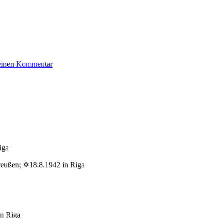
zu
 einen Kommentar
Sielmann
Joachim
iga
reußen; ✡18.8.1942 in Riga
in Riga