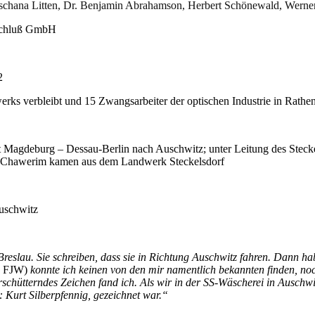
chana Litten, Dr. Benjamin Abrahamson, Herbert Schönewald, Werner 
rschluß GmbH
2
erks verbleibt und 15 Zwangsarbeiter der optischen Industrie in Rath
rt Magdeburg – Dessau-Berlin nach Auschwitz; unter Leitung des Stec
 52 Chawerim kamen aus dem Landwerk Steckelsdorf
Auschwitz
eslau. Sie schreiben, dass sie in Richtung Auschwitz fahren. Dann ha
, FJW)
konnte ich keinen von den mir namentlich bekannten finden, n
schütterndes Zeichen fand ich. Als wir in der SS-Wäscherei in Auschw
Kurt Silberpfennig, gezeichnet war.“