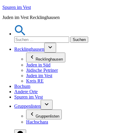
Zum
Spuren im Vest
Inhalt
Juden im Vest Recklinghausen
springen
Suchen
nach:
Recklinghausen
Recklinghausen
Juden in Süd
Jüdische Petriner
Juden im Vest
Kreis RE
Bochum
Andere Orte
Spuren im Vest
Gruppenlisten
Gruppenlisten
Hachschara