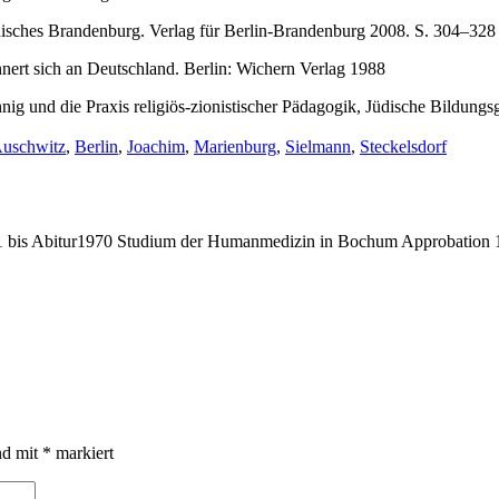
disches Brandenburg. Verlag für Berlin-Brandenburg 2008. S. 304–328
nnert sich an Deutschland. Berlin: Wichern Verlag 1988
nnig und die Praxis religiös-zionistischer Pädagogik, Jüdische Bildun
chlagwörter:
uschwitz
,
Berlin
,
Joachim
,
Marienburg
,
Sielmann
,
Steckelsdorf
bis Abitur1970 Studium der Humanmedizin in Bochum Approbation 19
nd mit
*
markiert