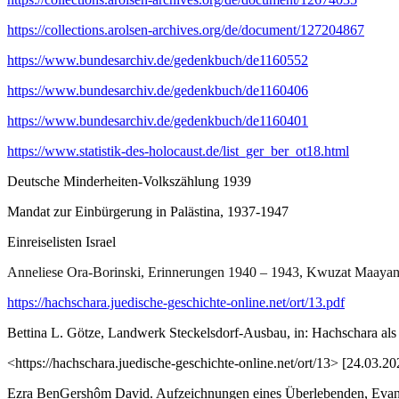
https://collections.arolsen-archives.org/de/document/127204867
https://www.bundesarchiv.de/gedenkbuch/de1160552
https://www.bundesarchiv.de/gedenkbuch/de1160406
https://www.bundesarchiv.de/gedenkbuch/de1160401
https://www.statistik-des-holocaust.de/list_ger_ber_ot18.html
Deutsche Minderheiten-Volkszählung 1939
Mandat zur Einbürgerung in Palästina, 1937-1947
Einreiselisten Israel
Anneliese Ora-Borinski, Erinnerungen 1940 – 1943, Kwuzat Maayan-
https://hachschara.juedische-geschichte-online.net/ort/13.pdf
Bettina L. Götze, Landwerk Steckelsdorf-Ausbau, in: Hachschara als
<https://hachschara.juedische-geschichte-online.net/ort/13> [24.03.20
Ezra BenGershôm David. Aufzeichnungen eines Überlebenden, Evang