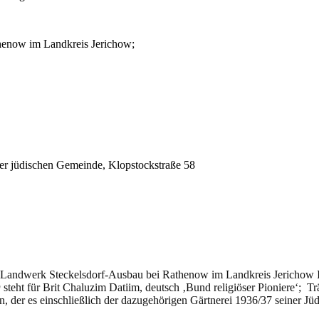
thenow im Landkreis Jerichow;
der jüdischen Gemeinde, Klopstockstraße 58
 Landwerk Steckelsdorf-Ausbau bei Rathenow im Landkreis Jerichow 
D
steht für Brit Chaluzim Datiim, deutsch ‚Bund religiöser Pioniere‘; T
n, der es einschließlich der dazugehörigen Gärtnerei 1936/37 seiner J