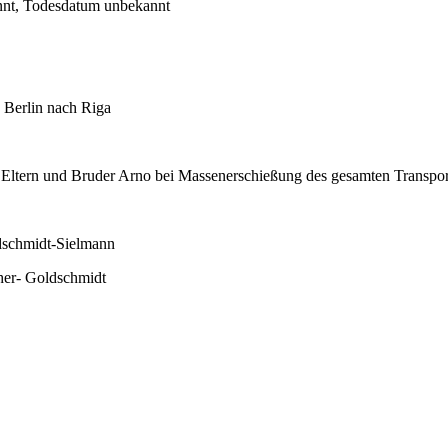
nnt, Todesdatum unbekannt
 Berlin nach Riga
 Eltern und Bruder Arno bei Massenerschießung des gesamten Transpo
ldschmidt-Sielmann
her- Goldschmidt