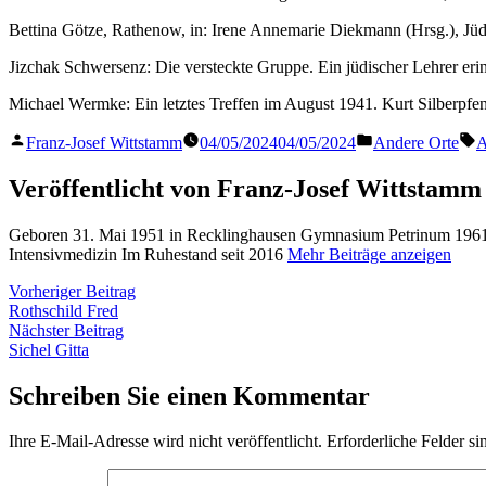
Bettina Götze, Rathenow, in: Irene Annemarie Diekmann (Hrsg.), Jü
Jizchak Schwersenz: Die versteckte Gruppe. Ein jüdischer Lehrer eri
Michael Wermke: Ein letztes Treffen im August 1941. Kurt Silberpfe
Veröffentlicht
Veröffentlicht
S
Franz-Josef Wittstamm
04/05/2024
04/05/2024
Andere Orte
A
von
in
Veröffentlicht von Franz-Josef Wittstamm
Geboren 31. Mai 1951 in Recklinghausen Gymnasium Petrinum 1961 
Intensivmedizin Im Ruhestand seit 2016
Mehr Beiträge anzeigen
Beitragsnavigation
Vorheriger
Vorheriger Beitrag
Beitrag:
Rothschild Fred
Nächster
Nächster Beitrag
Beitrag:
Sichel Gitta
Schreiben Sie einen Kommentar
Ihre E-Mail-Adresse wird nicht veröffentlicht.
Erforderliche Felder si