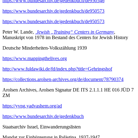
https://www.bundesarchiv.de/gedenkbuch/de950546
https://www.bundesarchiv.de/gedenkbuch/de950573
https://www.bundesarchiv.de/gedenkbuch/de950573
Peter W. Lande,
Jewish „Training“ Centers in Germany
,
Manuskript von 1978 im Bestand des Centers for Jewish History
Deutsche Minderheiten-Volkszählung 1939
https://www.mappingthelives.org
http://www.fuldawiki.de/fd/index.php?title=Gehringshof
https://collections.arolsen-archives.org/de/document/78790374
Arolsen Archives, Arolsen Signatur DE ITS 2.1.1.1 HE 016 JÜD 7
ZM
https://yvng.yadvashem.org/ad
https://www.bundesarchiv.de/gedenkbuch
Staatsarchiv Israel, Einwanderungslisten
Mandat zur Einbürgerung in Palästina, 1937-1947