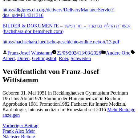
https://digipres.cjh.org/delivery/DeliveryManagerServlet?
dps_pid=FL4311316
BILDER & DOKUMENTE – הכשרות החלוץ בגרמניה – דור המשך
(hachshara-dor-hemshech.com)
https://hachschara.juedische-geschichte-online.net/ort/13.pdf
Veröffentlicht
Veröffentlicht
S
Franz-Josef Wittstamm
22/05/2024
13/03/2026
Andere Orte
von
in
Albert
,
Düren
,
Gehringshof
,
Roer
,
Schweden
Veröffentlicht von Franz-Josef
Wittstamm
Geboren 31. Mai 1951 in Recklinghausen Gymnasium Petrinum
1961 bis Abitur1970 Studium der Humanmedizin in Bochum
Approbation 1981 Promotion1982 Facharzt für Innere Medizin,
Kardiologie, Intensivmedizin Im Ruhestand seit 2016
Mehr Beiträge
anzeigen
Beitragsnavigation
Vorheriger
Vorheriger Beitrag
Beitrag:
Frank Alex Meir
Nächster
Nächster Beitrag