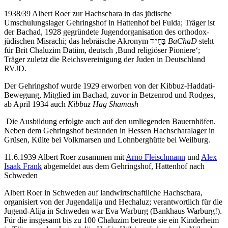
1938/39 Albert Roer zur Hachschara in das jüdische
Umschulungslager Gehringshof in Hattenhof bei Fulda; Träger ist
der Bachad, 1928 gegründete Jugendorganisation des orthodox-
jüdischen Misrachi; das hebräische Akronym בָּחָ״ד
BaChaD
steht
für Brit Chaluzim Datiim, deutsch ‚Bund religiöser Pioniere‘;
Träger zuletzt die Reichsvereinigung der Juden in Deutschland
RVJD.
Der Gehringshof wurde 1929 erworben von der Kibbuz-Haddati-
Bewegung, Mitglied im Bachad, zuvor in Betzenrod und Rodges
,
ab April 1934 auch
Kibbuz Hag Shamash
Die Ausbildung erfolgte auch auf den umliegenden Bauernhöfen.
Neben dem Gehringshof bestanden in Hessen Hachscharalager in
Grüsen, Külte bei Volkmarsen und Lohnberghütte bei Weilburg.
11.6.1939 Albert Roer zusammen mit
Arno Fleischmann
und
Alex
Isaak Frank
abgemeldet aus dem Gehringshof, Hattenhof nach
Schweden
Albert Roer in Schweden auf landwirtschaftliche Hachschara,
organisiert von der Jugendalija und Hechaluz; verantwortlich für die
Jugend-Alija in Schweden war Eva Warburg (Bankhaus Warburg!).
Für die insgesamt bis zu 100 Chaluzim betreute sie ein Kinderheim