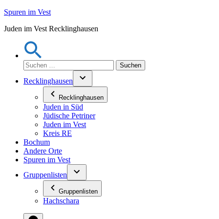
Zum
Spuren im Vest
Inhalt
Juden im Vest Recklinghausen
springen
Suchen
nach:
Recklinghausen
Recklinghausen
Juden in Süd
Jüdische Petriner
Juden im Vest
Kreis RE
Bochum
Andere Orte
Spuren im Vest
Gruppenlisten
Gruppenlisten
Hachschara