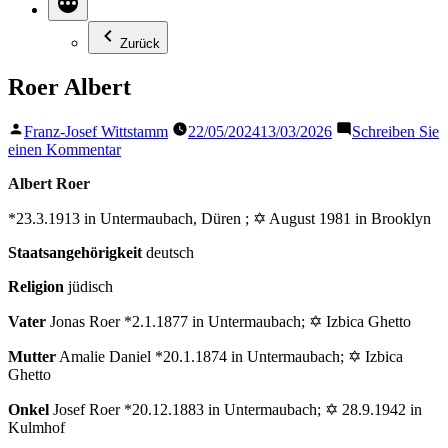
Zurück
Roer Albert
Veröffentlicht
Franz-Josef Wittstamm
22/05/2024
13/03/2026
Schreiben Sie
von
zu
einen Kommentar
Roer
Albert Roer
Albert
*23.3.1913 in Untermaubach, Düren
;
✡ August 1981 in Brooklyn
Staatsangehörigkeit
deutsch
Religion
jüdisch
Vater
Jonas Roer *2.1.1877 in Untermaubach; ✡ Izbica Ghetto
Mutter
Amalie Daniel *20.1.1874 in Untermaubach; ✡ Izbica
Ghetto
Onkel
Josef Roer *20.12.1883 in Untermaubach; ✡ 28.9.1942 in
Kulmhof