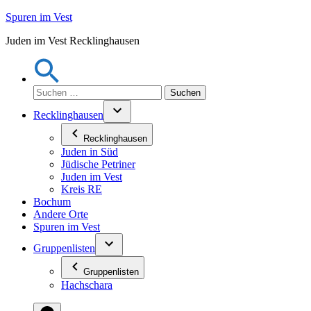
Zum
Spuren im Vest
Inhalt
Juden im Vest Recklinghausen
springen
Suchen
nach:
Recklinghausen
Recklinghausen
Juden in Süd
Jüdische Petriner
Juden im Vest
Kreis RE
Bochum
Andere Orte
Spuren im Vest
Gruppenlisten
Gruppenlisten
Hachschara