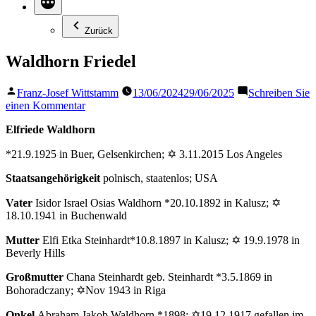
Zurück
Waldhorn Friedel
Veröffentlicht
Franz-Josef Wittstamm
13/06/2024
29/06/2025
Schreiben Sie
von
zu
einen Kommentar
Waldhorn
Elfriede Waldhorn
Friedel
*21.9.1925 in Buer, Gelsenkirchen
;
✡ 3.11.2015 Los Angeles
Staatsangehörigkeit
polnisch, staatenlos; USA
Vater
Isidor Israel Osias Waldhorn *20.10.1892 in Kalusz; ✡
18.10.1941 in Buchenwald
Mutter
Elfi Etka Steinhardt*10.8.1897 in Kalusz; ✡ 19.9.1978 in
Beverly Hills
Großmutter
Chana Steinhardt geb. Steinhardt *3.5.1869 in
Bohoradczany; ✡Nov 1943 in Riga
Onkel
Abraham Jakob Waldhorn *1898; ✡19.12.1917 gefallen im