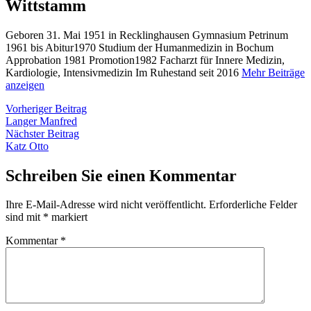
Wittstamm
Geboren 31. Mai 1951 in Recklinghausen Gymnasium Petrinum
1961 bis Abitur1970 Studium der Humanmedizin in Bochum
Approbation 1981 Promotion1982 Facharzt für Innere Medizin,
Kardiologie, Intensivmedizin Im Ruhestand seit 2016
Mehr Beiträge
anzeigen
Beitragsnavigation
Vorheriger
Vorheriger Beitrag
Beitrag:
Langer Manfred
Nächster
Nächster Beitrag
Beitrag:
Katz Otto
Schreiben Sie einen Kommentar
Ihre E-Mail-Adresse wird nicht veröffentlicht.
Erforderliche Felder
sind mit
*
markiert
Kommentar
*