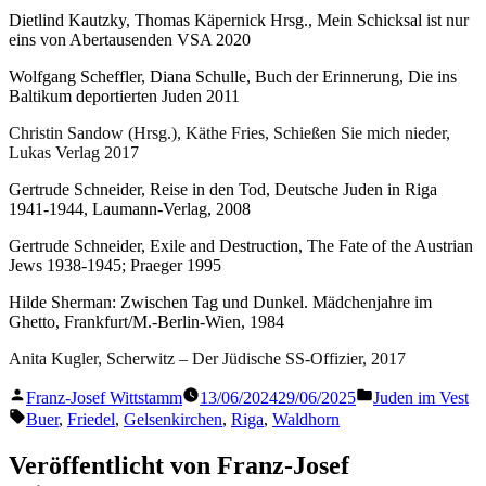
Dietlind Kautzky, Thomas Käpernick Hrsg., Mein Schicksal ist nur
eins von Abertausenden VSA 2020
Wolfgang Scheffler, Diana Schulle, Buch der Erinnerung, Die ins
Baltikum deportierten Juden 2011
Christin Sandow (Hrsg.), Käthe Fries, Schießen Sie mich nieder,
Lukas Verlag 2017
Gertrude Schneider, Reise in den Tod, Deutsche Juden in Riga
1941-1944, Laumann-Verlag, 2008
Gertrude Schneider, Exile and Destruction, The Fate of the Austrian
Jews 1938-1945; Praeger 1995
Hilde Sherman: Zwischen Tag und Dunkel. Mädchenjahre im
Ghetto, Frankfurt/M.-Berlin-Wien, 1984
Anita Kugler, Scherwitz – Der Jüdische SS-Offizier, 2017
Veröffentlicht
Veröffentlicht
Franz-Josef Wittstamm
13/06/2024
29/06/2025
Juden im Vest
von
in
Schlagwörter:
Buer
,
Friedel
,
Gelsenkirchen
,
Riga
,
Waldhorn
Veröffentlicht von Franz-Josef