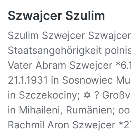
Szwajcer Szulim
Szulim Szwejcer Szwajcer
Staatsangehörigkeit polnis
Vater Abram Szwejcer *6.
21.1.1931 in Sosnowiec Mu
in Szczekociny; ✡ ? Groß
in Mihaileni, Rumänien; o
Rachmil Aron Szwejcer *27