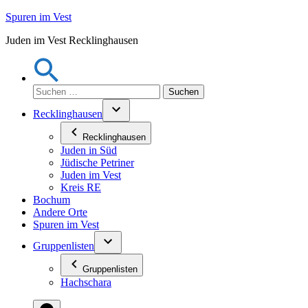
Zum
Spuren im Vest
Inhalt
Juden im Vest Recklinghausen
springen
Suchen
nach:
Recklinghausen
Recklinghausen
Juden in Süd
Jüdische Petriner
Juden im Vest
Kreis RE
Bochum
Andere Orte
Spuren im Vest
Gruppenlisten
Gruppenlisten
Hachschara