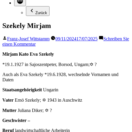
Zurück
Szekely Mirjam
Veröffentlicht
Franz-Josef Wittstamm
09/11/2024
17/07/2025
Schreiben Sie
von
zu
einen Kommentar
Szekely
Mirjam Kato Eva Szekely
Mirjam
*19.1.1927 in Sajoszentpeter, Borsod, Ungarn;✡ ?
Auch als Eva Szekely *19.6.1928, wechselnde Vornamen und
Daten
Staatsangehörigkeit
Ungarin
Vater
Ernö Szekely; ✡ 1943 in Auschwitz
Mutter
Juliana Diker; ✡ ?
Geschwister –
Beruf
landwirtschaftliche Arbeiterin