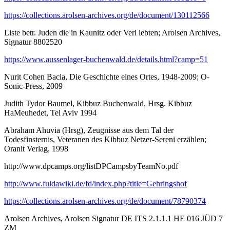
https://collections.arolsen-archives.org/de/document/130112566
Liste betr. Juden die in Kaunitz oder Verl lebten; Arolsen Archives,
Signatur 8802520
https://www.aussenlager-buchenwald.de/details.html?camp=51
Nurit Cohen Bacia, Die Geschichte eines Ortes, 1948-2009; O-
Sonic-Press, 2009
Judith Tydor Baumel, Kibbuz Buchenwald, Hrsg. Kibbuz
HaMeuhedet, Tel Aviv 1994
Abraham Ahuvia (Hrsg), Zeugnisse aus dem Tal der
Todesfinsternis, Veteranen des Kibbuz Netzer-Sereni erzählen;
Oranit Verlag, 1998
http://www.dpcamps.org/listDPCampsbyTeamNo.pdf
http://www.fuldawiki.de/fd/index.php?title=Gehringshof
https://collections.arolsen-archives.org/de/document/78790374
Arolsen Archives, Arolsen Signatur DE ITS 2.1.1.1 HE 016 JÜD 7
ZM