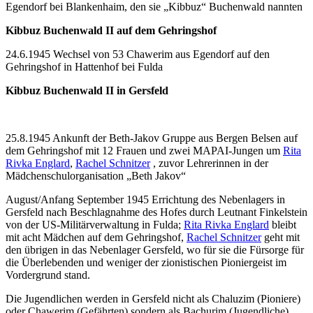
Egendorf bei Blankenhaim, den sie „Kibbuz“ Buchenwald nannten
Kibbuz Buchenwald II auf dem Gehringshof
24.6.1945 Wechsel von 53 Chawerim aus Egendorf auf den
Gehringshof in Hattenhof bei Fulda
Kibbuz Buchenwald II in Gersfeld
25.8.1945 Ankunft der Beth-Jakov Gruppe aus Bergen Belsen auf
dem Gehringshof mit 12 Frauen und zwei MAPAI-Jungen um
Rita
Rivka Englard
,
Rachel Schnitzer
, zuvor Lehrerinnen in der
Mädchenschulorganisation „Beth Jakov“
August/Anfang September 1945 Errichtung des Nebenlagers in
Gersfeld nach Beschlagnahme des Hofes durch Leutnant Finkelstein
von der US-Militärverwaltung in Fulda;
Rita Rivka Englard
bleibt
mit acht Mädchen auf dem Gehringshof,
Rachel Schnitzer
geht mit
den übrigen in das Nebenlager Gersfeld, wo für sie die Fürsorge für
die Überlebenden und weniger der zionistischen Pioniergeist im
Vordergrund stand.
Die Jugendlichen werden in Gersfeld nicht als Chaluzim (Pioniere)
oder Chawerim (Gefährten) sondern als Bachurim (Jugendliche)