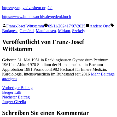
https://yvng.yadvashem.org/ad
https://www.bundesarchiv.de/gedenkbuch
Veröffentlicht
Veröffentlicht
S
Franz-Josef Wittstamm
09/11/2024
17/07/2025
Andere Orte
von
in
Budapest
,
Gersfeld
,
Mauthausen
,
Miriam
,
Szekely
Veröffentlicht von Franz-Josef
Wittstamm
Geboren 31. Mai 1951 in Recklinghausen Gymnasium Petrinum
1961 bis Abitur1970 Studium der Humanmedizin in Bochum
Approbation 1981 Promotion1982 Facharzt für Innere Medizin,
Kardiologie, Intensivmedizin Im Ruhestand seit 2016
Mehr Beiträge
anzeigen
Beitragsnavigation
Vorheriger
Vorheriger Beitrag
Beitrag:
Berger Lilli
Nächster
Nächster Beitrag
Beitrag:
Junger Gizella
Schreiben Sie einen Kommentar