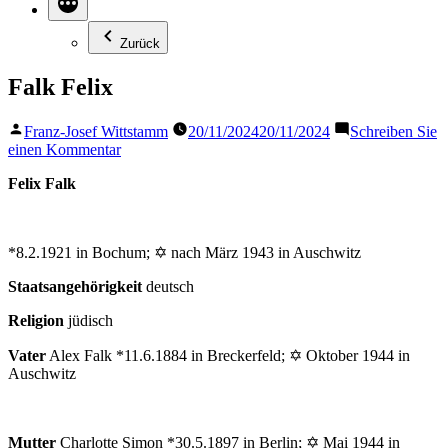
Zurück
Falk Felix
Veröffentlicht
Franz-Josef Wittstamm
20/11/2024
20/11/2024
Schreiben Sie
von
zu
einen Kommentar
Falk
Felix Falk
Felix
*8.2.1921 in Bochum; ✡ nach März 1943 in Auschwitz
Staatsangehörigkeit
deutsch
Religion
jüdisch
Vater
Alex Falk *11.6.1884 in Breckerfeld; ✡ Oktober 1944 in
Auschwitz
Mutter
Charlotte Simon *30.5.1897 in Berlin; ✡ Mai 1944 in