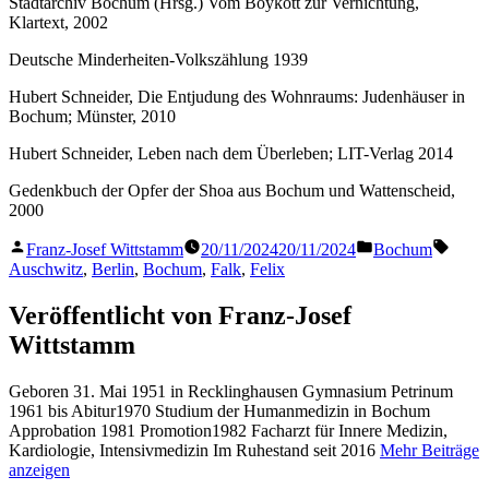
Stadtarchiv Bochum (Hrsg.) Vom Boykott zur Vernichtung,
Klartext, 2002
Deutsche Minderheiten-Volkszählung 1939
Hubert Schneider, Die Entjudung des Wohnraums: Judenhäuser in
Bochum; Münster, 2010
Hubert Schneider, Leben nach dem Überleben; LIT-Verlag 2014
Gedenkbuch der Opfer der Shoa aus Bochum und Wattenscheid,
2000
Veröffentlicht
Veröffentlicht
Schla
Franz-Josef Wittstamm
20/11/2024
20/11/2024
Bochum
von
in
Auschwitz
,
Berlin
,
Bochum
,
Falk
,
Felix
Veröffentlicht von Franz-Josef
Wittstamm
Geboren 31. Mai 1951 in Recklinghausen Gymnasium Petrinum
1961 bis Abitur1970 Studium der Humanmedizin in Bochum
Approbation 1981 Promotion1982 Facharzt für Innere Medizin,
Kardiologie, Intensivmedizin Im Ruhestand seit 2016
Mehr Beiträge
anzeigen