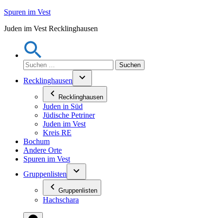
Zum
Spuren im Vest
Inhalt
Juden im Vest Recklinghausen
springen
Suchen
nach:
Recklinghausen
Recklinghausen
Juden in Süd
Jüdische Petriner
Juden im Vest
Kreis RE
Bochum
Andere Orte
Spuren im Vest
Gruppenlisten
Gruppenlisten
Hachschara