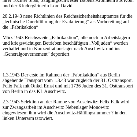
ihrer Tochter Sitah, Säuglingsschwester Isabella Aronheim aus Köln
und der Kindergärtnerin Lore David.
20.2.1943 neue Richtlinien des Reichssicherheitshauptamtes für die
„technische Durchführung der Evakuierung“ als Vorbereitung auf
die „Fabrikaktion“
März 1943 Reichsweite „Fabrikaktion“, alle noch in Arbeitslagern
und kriegswichtigen Betrieben beschäftigten „Volljuden“ werden
verhaftet und in Konzentrationslager nach Auschwitz und ins
„Generalgouvernement“ deportiert
1.3.1943 Der erste im Rahmen der „Fabrikaktion“ aus Berlin
abgehende Transport vom 1.3.43 war zugleich der 31. Osttransport.
Felix Falk mit Onkel Ernst und mit 1736 Juden des 31. Osttransport
von Berlin in das KL Auschwitz.
2.3.1943 Selektion an der Rampe von Auschwitz; Felix Falk wird
zur Zwangsarbeit im Auschwitz-Nebenlager Monowitz
eingewiesen; ihm wird die Auschwitz-Häftlingsnummer ? in den
linken Unterarm tätowiert.