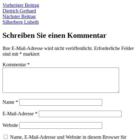
Beitragsnavigation
Vorheriger
Vorheriger Beitrag
Beitrag:
Dietrich Gerhard
Nächster
Nächster Beitrag
Beitrag:
Silberberg Lisbeth
Schreiben Sie einen Kommentar
Ihre E-Mail-Adresse wird nicht veröffentlicht.
Erforderliche Felder
sind mit
*
markiert
Kommentar
*
Name
*
E-Mail-Adresse
*
Website
Name, E-Mail-Adresse und Website in diesem Browser für