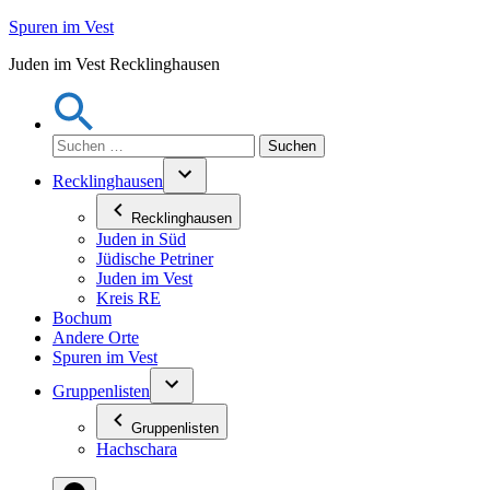
Zum
Spuren im Vest
Inhalt
Juden im Vest Recklinghausen
springen
Suchen
nach:
Recklinghausen
Recklinghausen
Juden in Süd
Jüdische Petriner
Juden im Vest
Kreis RE
Bochum
Andere Orte
Spuren im Vest
Gruppenlisten
Gruppenlisten
Hachschara