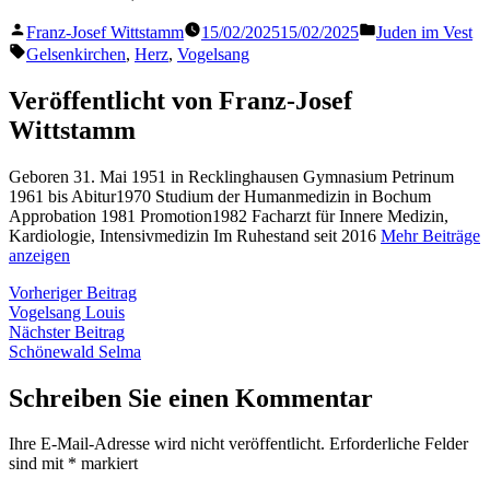
Veröffentlicht
Veröffentlicht
Franz-Josef Wittstamm
15/02/2025
15/02/2025
Juden im Vest
von
in
Schlagwörter:
Gelsenkirchen
,
Herz
,
Vogelsang
Veröffentlicht von Franz-Josef
Wittstamm
Geboren 31. Mai 1951 in Recklinghausen Gymnasium Petrinum
1961 bis Abitur1970 Studium der Humanmedizin in Bochum
Approbation 1981 Promotion1982 Facharzt für Innere Medizin,
Kardiologie, Intensivmedizin Im Ruhestand seit 2016
Mehr Beiträge
anzeigen
Beitragsnavigation
Vorheriger
Vorheriger Beitrag
Beitrag:
Vogelsang Louis
Nächster
Nächster Beitrag
Beitrag:
Schönewald Selma
Schreiben Sie einen Kommentar
Ihre E-Mail-Adresse wird nicht veröffentlicht.
Erforderliche Felder
sind mit
*
markiert