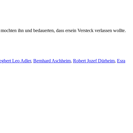
mochten ihn und bedauerten, dass ersein Versteck verlassen wollte.
egbert Leo Adler
,
Bernhard Aschheim
,
Robert Jozef Dürheim
,
Esra