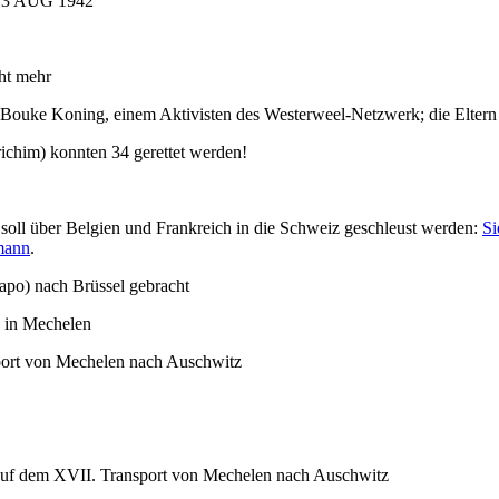
 „13 AUG 1942“
cht mehr
n Bouke Koning, einem Aktivisten des Westerweel-Netzwerk; die Eltern 
chim) konnten 34 gerettet werden!
oll über Belgien und Frankreich in die Schweiz geschleust werden:
Si
mann
.
apo) nach Brüssel gebracht
 in Mechelen
port von Mechelen nach Auschwitz
 auf dem XVII. Transport von Mechelen nach Auschwitz