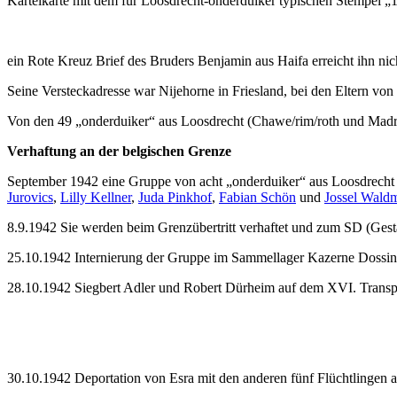
Karteikarte mit dem für Loosdrecht-onderduiker typischen Stempel
ein Rote Kreuz Brief des Bruders Benjamin aus Haifa erreicht ihn ni
Seine Versteckadresse war Nijehorne in Friesland, bei den Eltern vo
Von den 49 „onderduiker“ aus Loosdrecht (Chawe/rim/roth und Madri
Verhaftung an der belgischen Grenze
September 1942 eine Gruppe von acht „onderduiker“ aus Loosdrecht s
Jurovics
,
Lilly Kellner
,
Juda Pinkhof
,
Fabian Schön
und
Jossel Wald
8.9.1942 Sie werden beim Grenzübertritt verhaftet und zum SD (Gest
25.10.1942 Internierung der Gruppe im Sammellager Kazerne Dossin
28.10.1942 Siegbert Adler und Robert Dürheim auf dem XVI. Trans
30.10.1942 Deportation von Esra mit den anderen fünf Flüchtlingen