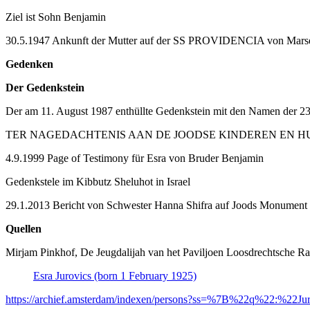
Ziel ist Sohn Benjamin
30.5.1947 Ankunft der Mutter auf der SS PROVIDENCIA von Marsei
Gedenken
Der Gedenkstein
Der am 11. August 1987 enthüllte Gedenkstein mit den Namen der 2
TER NAGEDACHTENIS AAN DE JOODSE KINDEREN EN H
4.9.1999 Page of Testimony für Esra von Bruder Benjamin
Gedenkstele im Kibbutz Sheluhot in Israel
29.1.2013 Bericht von Schwester Hanna Shifra auf Joods Monument
Quellen
Mirjam Pinkhof, De Jeugdalijah van het Paviljoen Loosdrechtsche R
Esra Jurovics (born 1 February 1925)
https://archief.amsterdam/indexen/persons?ss=%7B%22q%22:%22