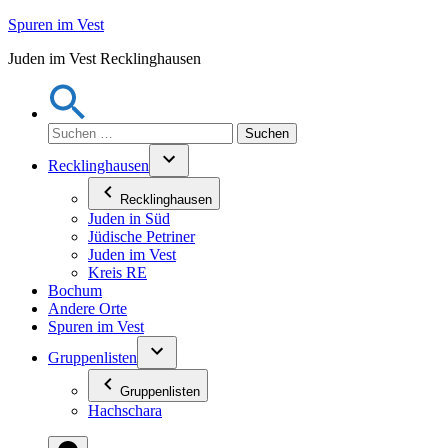
Zum
Spuren im Vest
Inhalt
Juden im Vest Recklinghausen
springen
Suchen
nach:
Recklinghausen
Recklinghausen
Juden in Süd
Jüdische Petriner
Juden im Vest
Kreis RE
Bochum
Andere Orte
Spuren im Vest
Gruppenlisten
Gruppenlisten
Hachschara