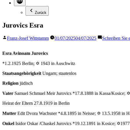
Zurück
Jurovics Esra
Veröffentlicht
Franz-Josef Wittstamm
01/07/2025
04/07/2025
Schreiben Sie
von
Esra Avinoam Jurovics
*1.2.1925 Berlin; ✡ 1943 in Auschwitz
Staatsangehörigkeit
Ungarn; staatenlos
Religion
jüdisch
Vater
Samuel Schmuel Meir Jurovics *17.8.1888 in Kassa/Kosice;
Heirat der Eltern 27.8.1919 in Berlin
Mutter
Edit Dvora Wachsner *4.8.1895 in Neisse; ✡ 13.5.1958 in H
Onkel
Isidor Oskar /Chaskel Jurovics *19.12.1891 in Kosice; ✡197