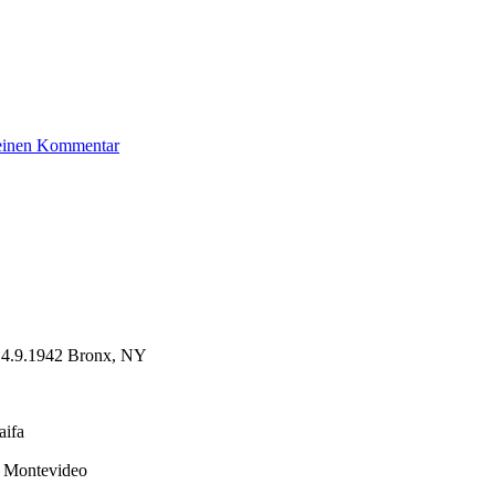
zu
 einen Kommentar
Jurovics
Esra
 ✡4.9.1942 Bronx, NY
aifa
7 Montevideo