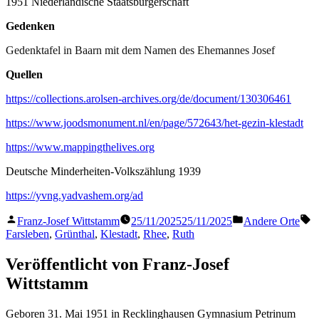
1951 Niederländische Staatsbürgerschaft
Gedenken
Gedenktafel in Baarn mit dem Namen des Ehemannes Josef
Quellen
https://collections.arolsen-archives.org/de/document/130306461
https://www.joodsmonument.nl/en/page/572643/het-gezin-klestadt
https://www.mappingthelives.org
Deutsche Minderheiten-Volkszählung 1939
https://yvng.yadvashem.org/ad
Veröffentlicht
Veröffentlicht
S
Franz-Josef Wittstamm
25/11/2025
25/11/2025
Andere Orte
von
in
Farsleben
,
Grünthal
,
Klestadt
,
Rhee
,
Ruth
Veröffentlicht von Franz-Josef
Wittstamm
Geboren 31. Mai 1951 in Recklinghausen Gymnasium Petrinum