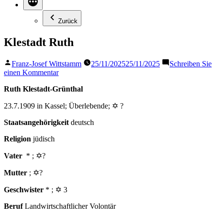
Zurück
Klestadt Ruth
Veröffentlicht
Franz-Josef Wittstamm
25/11/2025
25/11/2025
Schreiben Sie
von
zu
einen Kommentar
Klestadt
Ruth Klestadt-Grünthal
Ruth
23.7.1909 in Kassel; Überlebende; ✡ ?
Staatsangehörigkeit
deutsch
Religion
jüdisch
Vater
* ; ✡?
Mutter
; ✡?
Geschwister
* ; ✡ 3
Beruf
Landwirtschaftlicher Volontär