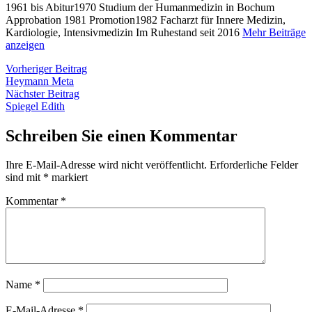
1961 bis Abitur1970 Studium der Humanmedizin in Bochum
Approbation 1981 Promotion1982 Facharzt für Innere Medizin,
Kardiologie, Intensivmedizin Im Ruhestand seit 2016
Mehr Beiträge
anzeigen
Beitragsnavigation
Vorheriger
Vorheriger Beitrag
Beitrag:
Heymann Meta
Nächster
Nächster Beitrag
Beitrag:
Spiegel Edith
Schreiben Sie einen Kommentar
Ihre E-Mail-Adresse wird nicht veröffentlicht.
Erforderliche Felder
sind mit
*
markiert
Kommentar
*
Name
*
E-Mail-Adresse
*