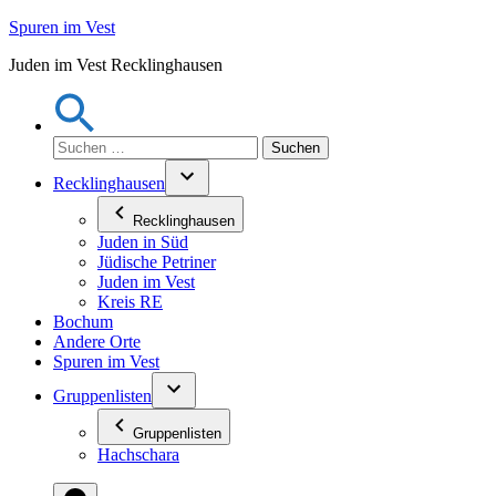
Zum
Spuren im Vest
Inhalt
Juden im Vest Recklinghausen
springen
Suchen
nach:
Recklinghausen
Recklinghausen
Juden in Süd
Jüdische Petriner
Juden im Vest
Kreis RE
Bochum
Andere Orte
Spuren im Vest
Gruppenlisten
Gruppenlisten
Hachschara