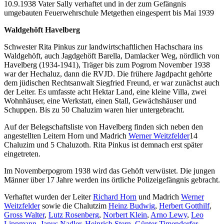
10.9.1938 Vater Sally verhaftet und in der zum Gefängnis
umgebauten Feuerwehrschule Metgethen eingesperrt bis Mai 1939
Waldgehöft Havelberg
Schwester Rita Pinkus zur landwirtschaftlichen Hachschara ins
Waldgehöft, auch Jagdgehöft Barella, Damlacker Weg, nördlich von
Havelberg (1934-1941), Träger bis zum Pogrom November 1938
war der Hechaluz, dann die RVJD. Die frühere Jagdpacht gehörte
dem jüdischen Rechtsanwalt Siegfried Freund, er war zunächst auch
der Leiter. Es umfasste acht Hektar Land, eine kleine Villa, zwei
Wohnhäuser, eine Werkstatt, einen Stall, Gewächshäuser und
Schuppen. Bis zu 50 Chaluzim waren hier untergebracht.
Auf der Belegschaftsliste von Havelberg finden sich neben den
angestellten Leitern Horn und Madrich
Werner Weitzfelder
14
Chaluzim und 5 Chaluzoth. Rita Pinkus ist demnach erst später
eingetreten.
Im Novemberpogrom 1938 wird das Gehöft verwüstet. Die jungen
Männer über 17 Jahre werden ins örtliche Polizeigefängnis gebracht.
Verhaftet wurden der Leiter
Richard Horn
und Madrich
Werner
Weitzfelder
sowie die Chalutzim
Heinz Budwig
,
Herbert Gotthilf
,
Gross Walter
,
Lutz Rosenberg
,
Norbert Klein
,
Arno Lewy
,
Leo
Lippmann
,
Janus Nadler
,
Heinrich Stern
,
Günter Timendorfer
,