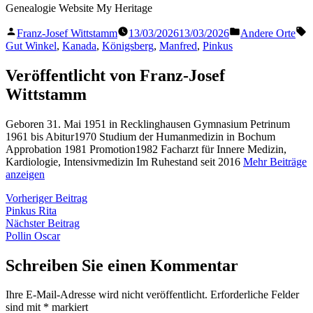
Genealogie Website My Heritage
Veröffentlicht
Veröffentlicht
S
Franz-Josef Wittstamm
13/03/2026
13/03/2026
Andere Orte
von
in
Gut Winkel
,
Kanada
,
Königsberg
,
Manfred
,
Pinkus
Veröffentlicht von Franz-Josef
Wittstamm
Geboren 31. Mai 1951 in Recklinghausen Gymnasium Petrinum
1961 bis Abitur1970 Studium der Humanmedizin in Bochum
Approbation 1981 Promotion1982 Facharzt für Innere Medizin,
Kardiologie, Intensivmedizin Im Ruhestand seit 2016
Mehr Beiträge
anzeigen
Beitragsnavigation
Vorheriger
Vorheriger Beitrag
Beitrag:
Pinkus Rita
Nächster
Nächster Beitrag
Beitrag:
Pollin Oscar
Schreiben Sie einen Kommentar
Ihre E-Mail-Adresse wird nicht veröffentlicht.
Erforderliche Felder
sind mit
*
markiert