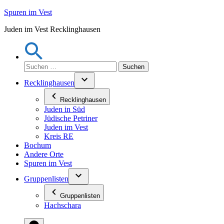
Zum
Spuren im Vest
Inhalt
Juden im Vest Recklinghausen
springen
Suchen
nach:
Recklinghausen
Recklinghausen
Juden in Süd
Jüdische Petriner
Juden im Vest
Kreis RE
Bochum
Andere Orte
Spuren im Vest
Gruppenlisten
Gruppenlisten
Hachschara