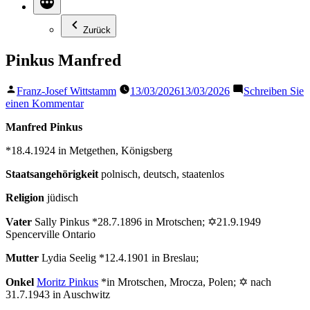
Zurück
Pinkus Manfred
Veröffentlicht
Franz-Josef Wittstamm
13/03/2026
13/03/2026
Schreiben Sie
von
zu
einen Kommentar
Pinkus
Manfred Pinkus
Manfred
*18.4.1924 in Metgethen, Königsberg
Staatsangehörigkeit
polnisch, deutsch, staatenlos
Religion
jüdisch
Vater
Sally Pinkus *28.7.1896 in Mrotschen; ✡21.9.1949
Spencerville Ontario
Mutter
Lydia Seelig *12.4.1901 in Breslau;
Onkel
Moritz Pinkus
*in Mrotschen, Mrocza, Polen; ✡ nach
31.7.1943 in Auschwitz