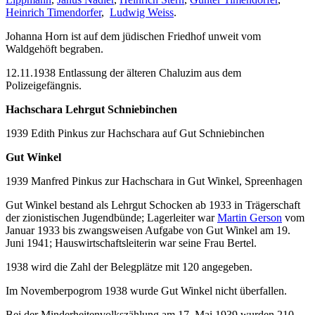
Heinrich Timendorfer
,
Ludwig Weiss
.
Johanna Horn ist auf dem jüdischen Friedhof unweit vom
Waldgehöft begraben.
12.11.1938 Entlassung der älteren Chaluzim aus dem
Polizeigefängnis.
Hachschara Lehrgut Schniebinchen
1939 Edith Pinkus zur Hachschara auf Gut Schniebinchen
Gut Winkel
1939 Manfred Pinkus zur Hachschara in Gut Winkel, Spreenhagen
Gut Winkel bestand als Lehrgut Schocken ab 1933 in Trägerschaft
der zionistischen Jugendbünde; Lagerleiter war
Martin Gerson
vom
Januar 1933 bis zwangsweisen Aufgabe von Gut Winkel am 19.
Juni 1941; Hauswirtschaftsleiterin war seine Frau Bertel.
1938 wird die Zahl der Belegplätze mit 120 angegeben.
Im Novemberpogrom 1938 wurde Gut Winkel nicht überfallen.
Bei der Minderheitenvolkszählung am 17. Mai 1939 wurden 210