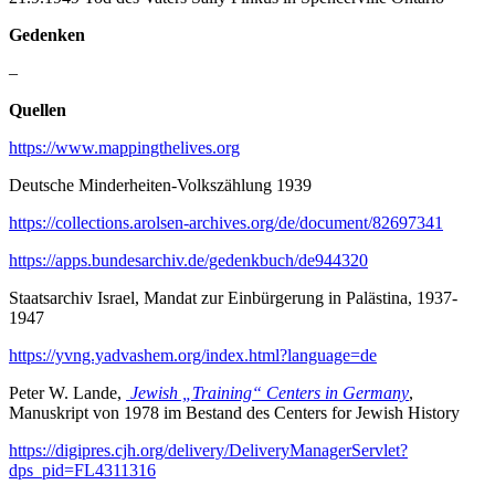
Gedenken
–
Quellen
https://www.mappingthelives.org
Deutsche Minderheiten-Volkszählung 1939
https://collections.arolsen-archives.org/de/document/82697341
https://apps.bundesarchiv.de/gedenkbuch/de944320
Staatsarchiv Israel, Mandat zur Einbürgerung in Palästina, 1937-
1947
https://yvng.yadvashem.org/index.html?language=de
Peter W. Lande,
Jewish „Training“ Centers in Germany
,
Manuskript von 1978 im Bestand des Centers for Jewish History
https://digipres.cjh.org/delivery/DeliveryManagerServlet?
dps_pid=FL4311316