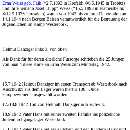
Erna Weiss geb. Falk
(*2.7.1893 in Krefeld; ✡6.5.1945 in Tröbitz)
und ihr Ehemann Josef „Jupp“ Weiss (*16.5.1893 in Flamersheim;
✡12.9.1976 Jerusalem) waren von 1942 bis zu ihrer Deportation am
14.1.1944 nach Bergen Belsen verantwortlich für die Betreuung der
Jugendlichen im Kamp Westerbork.
Helmut Danziger links 3. von oben
Als Dank für für deren elterliche Fürsorge schrieben die 25 Jungen
von Saal 4 diese Karte an Erna Weiss zum Muttertag 1942.
15.7.1942 Helmut Danziger im ersten Transport ab Westerbork nach
Auschwitz; aus dem Lager waren hierfür 100 „Oude
kampbewoner“ ausgewählt worden
17./18.8.1942 Tod von Helmuth Danziger in Auschwitz
18.9.1942 Vater Hans mit seiner zweiten Familie ins polizeiliche
Judendurchgangslager Westerbork.
2.10.1942 Vater Hans mit Frau Elsbeth und den Kindern Harry und