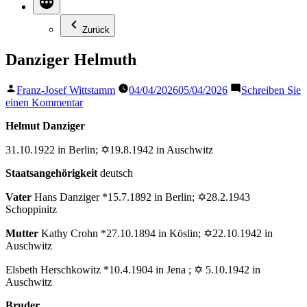
Zurück
Danziger Helmuth
Veröffentlicht
Franz-Josef Wittstamm
04/04/2026
05/04/2026
Schreiben Sie
von
zu
einen Kommentar
Danziger
Helmut Danziger
Helmuth
31.10.1922 in Berlin; ✡19.8.1942 in Auschwitz
Staatsangehörigkeit
deutsch
Vater
Hans Danziger *15.7.1892 in Berlin; ✡28.2.1943
Schoppinitz
Mutter
Kathy Crohn *27.10.1894 in Köslin; ✡22.10.1942 in
Auschwitz
Elsbeth Herschkowitz *10.4.1904 in Jena ; ✡ 5.10.1942 in
Auschwitz
Bruder