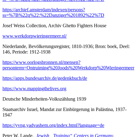
https://archief.amsterdam/indexen/persons?
ss=%7B%22q%22:%22Danziger%201892%22%7D
Josef Weiss Collection, Archiv Ghetto Fighters House
www.werkdorpwieringermeer.nl/
Niederlande, Bevölkerungsregister, 1810-1936; Bron: boek, Deel:
146, Periode: 1912-1938
https://www.oorlogsbronnen.nl/mensen?
personterm=Ontruiming%20Joods%20Werkdorp%20Wieringermeer
https://apps.bundesarchiv.de/gedenkbuch/de
https://www.mappingthelives.org
Deutsche Minderheiten-Volkszählung 1939
Staatsarchiv Israel, Mandat zur Einbürgerung in Palästina, 1937-
1947
https://yvng.yadvashem.org/index.html?language=de
Peter W. Lande,
Jewish „Training“ Centers in Germany
,