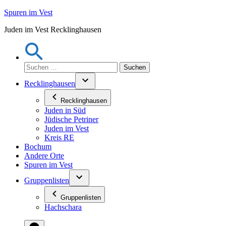
Zum
Spuren im Vest
Inhalt
Juden im Vest Recklinghausen
springen
Suchen
nach:
Recklinghausen
Recklinghausen
Juden in Süd
Jüdische Petriner
Juden im Vest
Kreis RE
Bochum
Andere Orte
Spuren im Vest
Gruppenlisten
Gruppenlisten
Hachschara