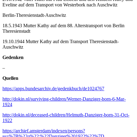
Eveline auf dem Transport von Westerbork nach Auschwitz
Berlin-Theresienstadt-Auschwitz
18.5.1943 Mutter Kathy auf dem 88. Alterstransport von Berlin
Theresienstadt
19.10.1944 Mutter Kathy auf dem Transport Theresienstadt-
Auschwitz
Gedenken
–
Quellen
https://apps.bundesarchiv.de/gedenkbuch/de1024767
http://dokin.nl/surviving-children/Werner-Danziger-born-6-Mar-
1924
http://dokin.nl/deceased-children/Helmuth-Danziger-born-31-Oct-
1922
https://archief.amsterdam/indexen/persons?
ss=%7B%22q%22:%22Danziger%201922%22%7D