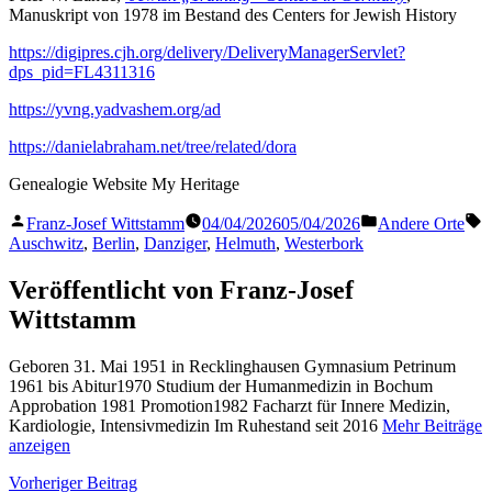
Manuskript von 1978 im Bestand des Centers for Jewish History
https://digipres.cjh.org/delivery/DeliveryManagerServlet?
dps_pid=FL4311316
https://yvng.yadvashem.org/ad
https://danielabraham.net/tree/related/dora
Genealogie Website My Heritage
Veröffentlicht
Veröffentlicht
S
Franz-Josef Wittstamm
04/04/2026
05/04/2026
Andere Orte
von
in
Auschwitz
,
Berlin
,
Danziger
,
Helmuth
,
Westerbork
Veröffentlicht von Franz-Josef
Wittstamm
Geboren 31. Mai 1951 in Recklinghausen Gymnasium Petrinum
1961 bis Abitur1970 Studium der Humanmedizin in Bochum
Approbation 1981 Promotion1982 Facharzt für Innere Medizin,
Kardiologie, Intensivmedizin Im Ruhestand seit 2016
Mehr Beiträge
anzeigen
Beitragsnavigation
Vorheriger
Vorheriger Beitrag