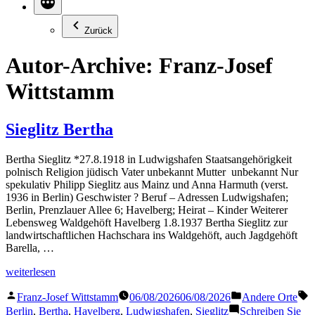
Zurück
Autor-Archive:
Franz-Josef
Wittstamm
Sieglitz Bertha
Bertha Sieglitz *27.8.1918 in Ludwigshafen Staatsangehörigkeit
polnisch Religion jüdisch Vater unbekannt Mutter unbekannt Nur
spekulativ Philipp Sieglitz aus Mainz und Anna Harmuth (verst.
1936 in Berlin) Geschwister ? Beruf – Adressen Ludwigshafen;
Berlin, Prenzlauer Allee 6; Havelberg; Heirat – Kinder Weiterer
Lebensweg Waldgehöft Havelberg 1.8.1937 Bertha Sieglitz zur
landwirtschaftlichen Hachschara ins Waldgehöft, auch Jagdgehöft
Barella, …
„Sieglitz
weiterlesen
Bertha“
Veröffentlicht
Veröffentlicht
S
Franz-Josef Wittstamm
06/08/2026
06/08/2026
Andere Orte
von
in
Berlin
,
Bertha
,
Havelberg
,
Ludwigshafen
,
Sieglitz
Schreiben Sie