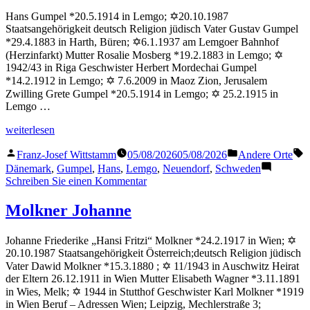
Hans Gumpel *20.5.1914 in Lemgo; ✡20.10.1987
Staatsangehörigkeit deutsch Religion jüdisch Vater Gustav Gumpel
*29.4.1883 in Harth, Büren; ✡6.1.1937 am Lemgoer Bahnhof
(Herzinfarkt) Mutter Rosalie Mosberg *19.2.1883 in Lemgo; ✡
1942/43 in Riga Geschwister Herbert Mordechai Gumpel
*14.2.1912 in Lemgo; ✡ 7.6.2009 in Maoz Zion, Jerusalem
Zwilling Grete Gumpel *20.5.1914 in Lemgo; ✡ 25.2.1915 in
Lemgo …
„Gumpel
weiterlesen
Hans“
Veröffentlicht
Veröffentlicht
S
Franz-Josef Wittstamm
05/08/2026
05/08/2026
Andere Orte
von
in
Dänemark
,
Gumpel
,
Hans
,
Lemgo
,
Neuendorf
,
Schweden
zu
Schreiben Sie einen Kommentar
Gumpel
Hans
Molkner Johanne
Johanne Friederike „Hansi Fritzi“ Molkner *24.2.1917 in Wien; ✡
20.10.1987 Staatsangehörigkeit Österreich;deutsch Religion jüdisch
Vater Dawid Molkner *15.3.1880 ; ✡ 11/1943 in Auschwitz Heirat
der Eltern 26.12.1911 in Wien Mutter Elisabeth Wagner *3.11.1891
in Wies, Melk; ✡ 1944 in Stutthof Geschwister Karl Molkner *1919
in Wien Beruf – Adressen Wien; Leipzig, Mechlerstraße 3;