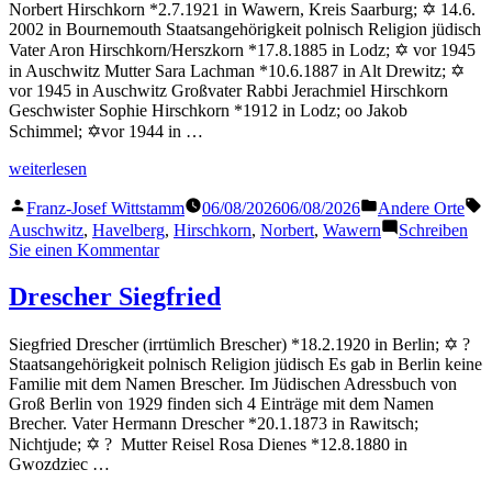
Norbert Hirschkorn *2.7.1921 in Wawern, Kreis Saarburg; ✡ 14.6.
2002 in Bournemouth Staatsangehörigkeit polnisch Religion jüdisch
Vater Aron Hirschkorn/Herszkorn *17.8.1885 in Lodz; ✡ vor 1945
in Auschwitz Mutter Sara Lachman *10.6.1887 in Alt Drewitz; ✡
vor 1945 in Auschwitz Großvater Rabbi Jerachmiel Hirschkorn
Geschwister Sophie Hirschkorn *1912 in Lodz; oo Jakob
Schimmel; ✡vor 1944 in …
„Hirschkorn
weiterlesen
Norbert“
Veröffentlicht
Veröffentlicht
S
Franz-Josef Wittstamm
06/08/2026
06/08/2026
Andere Orte
von
in
Auschwitz
,
Havelberg
,
Hirschkorn
,
Norbert
,
Wawern
Schreiben
zu
Sie einen Kommentar
Hirschkorn
Norbert
Drescher Siegfried
Siegfried Drescher (irrtümlich Brescher) *18.2.1920 in Berlin; ✡ ?
Staatsangehörigkeit polnisch Religion jüdisch Es gab in Berlin keine
Familie mit dem Namen Brescher. Im Jüdischen Adressbuch von
Groß Berlin von 1929 finden sich 4 Einträge mit dem Namen
Brecher. Vater Hermann Drescher *20.1.1873 in Rawitsch;
Nichtjude; ✡ ? Mutter Reisel Rosa Dienes *12.8.1880 in
Gwozdziec …