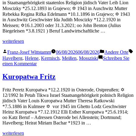
in Staatsangehörigkeit staatenlos Religion jüdisch Vater Leib Lion
Moscizky *25.12.1893 in Grajewo; ✡ 1943 in Auschwitz Mutter
Rebekka Regina Rifka Edelmann *10.1.1896 in Grajewo; ✡ 1943
in Auschwitz Geschwister Ida Judith Moscizky *12.2.1920 in
Meissen; ✡16.1.2003 oder 31.3.2021; oo John Benton (Julius
Biegeleisen *3.8.1921 ) Beruf Landwirtschaftliche …
„Mossziski
weiterlesen
Helene“
Veröffentlicht
Veröffentlicht
S
Franz-Josef Wittstamm
06/08/2026
06/08/2026
Andere Orte
von
in
Havelberg
,
Helene
,
Kermisch
,
Meißen
,
Mossziski
Schreiben Sie
zu
einen Kommentar
Mossziski
Helene
Kuropatwa Fritz
Fritz Peretz Kuropatwa *12.2.1920 in Osterode, Ostpreußen; ✡
12/1992 In Petah Tikwa Israel Staatsangehörigkeit polnisch Religion
jüdisch Vater Louis Kuropatwa Mutter Theresa Ratkowski
*7.5.1886 in Kulmsee ✡ vor 1945 im Ghetto Lodz Geschwister
Heinz Kuropatwa *7.12.1912 Elli Esther Kuropatwa *25.6.1914;
oo Katz Beruf – Adressen Osterode bei Allenstein; Dortmund;
Havelberg; Heirat Miriam Bachar *1923 in …
„Kuropatwa
weiterlesen