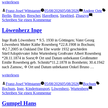
„Drescher
weiterlesen
Siegfried“
Veröffentlicht
Veröffentlicht
S
Franz-Josef Wittstamm
05/08/2026
05/08/2026
Andere Orte
von
in
Berlin
,
Brecher
,
Brescher
,
Havelberg
,
Siegfried
,
Zbaszyn
zu
Schreiben Sie einen Kommentar
Drescher
Siegfried
Löwenherz Inge
Inge Ruth Löwenherz * 9.5. 1930 in Göttingen; Vater Georg
Löwenherz Mutter Käthe Rosenberg *22.8.1908 in Bochum;
✡2.7.2005 in Oakland Die Ehe wurde 1932 geschieden
Stief/Adoptivvater John Wurtenberg Großvater Albert Rosenberg
*28.11.1874 in Soest;✡ Ort und Datum unbekannt Großmutter
Emilie Rosenberg geb. Schmitz*11.2.1878 in Bornheim; 30.4.1942
nach Zamosc, ✡ Ort und Datum unbekannt Onkel Bruno …
„Löwenherz
weiterlesen
Inge“
Veröffentlicht
Veröffentlicht
Schla
Franz-Josef Wittstamm
05/08/2026
05/08/2026
Bochum
von
in
Bochum
,
Inge
,
Kindertransport
,
Löwenherz
,
Wurtenberg
zu
Schreiben Sie einen Kommentar
Löwenherz
Inge
Gumpel Hans