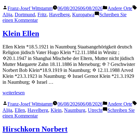
Fritz“
Veröffentlicht
Veröffentlicht
S
Franz-Josef Wittstamm
06/08/2026
06/08/2026
Andere Orte
von
in
Alija
,
Dortmund
,
Fritz
,
Havelberg
,
Kuropatwa
Schreiben Sie
zu
einen Kommentar
Kuropatwa
Fritz
Klein Ellen
Ellen Klein *18.5.1921 in Naumburg Staatsangehörigkeit deutsch
Religion jüdisch Vater Hugo Klein *12.11.1884 in Wirsitz ;
✡20.1.1947 in Shanghai Mischehe der Eltern, Mutter nicht jüdisch
Mutter Margarete Zahn 18.11.1886 in Merseburg; ✡ ? Geschwister
Norbert Bob Klein*18.9.1919 in Naumburg; ✡ 12.11.1988 Arved
Klein *23.3.1923 in Naumburg; ✡ Israel Gernot Klein *21.3.1929
in Naumburg; ✡ Israel …
„Klein
weiterlesen
Ellen“
Veröffentlicht
Veröffentlicht
S
Franz-Josef Wittstamm
06/08/2026
06/08/2026
Andere Orte
von
in
Alija
,
Ellen
,
Havelberg
,
Klein
,
Naumburg
,
Utrecht
Schreiben Sie
zu
einen Kommentar
Klein
Ellen
Hirschkorn Norbert