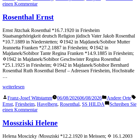
zu
einen Kommentar
Sieglitz
Bertha
Rosenthal Ernst
Ernst Jitzchak Rosenthal *16.7.1920 in Friesheim
Staatsangehörigkeit deutsch Religion jüdisch Vater Jakob Rosenthal
*10.7.1889 in Niederstetten; ✡1942 in Majdanek/Sobibor Mutter
Jeannetta Franken *27.2.1887 in Friesheim; ✡1942 in
Majdanek/Sobibor Tante Regina Franken *14.9.1885 in Friesheim;
✡1942 in Majdanek/Sobibor Geschwister Regina Rosenthal
*25.1.1925 in Friesheim; ✡1942 in Majdanek/Sobibor Bernhard
Rosenthal Ruth Rosenthal Beruf – Adressen Friesheim, Hochstraße
…
„Rosenthal
weiterlesen
Ernst“
Veröffentlicht
Veröffentlicht
S
Franz-Josef Wittstamm
06/08/2026
06/08/2026
Andere Orte
von
in
Ernst
,
Friesheim
,
Havelberg
,
Rosenthal
,
SS HILDA
Schreiben Sie
zu
einen Kommentar
Rosenthal
Ernst
Mossziski Helene
Helena Moscizky /Mossziski *12.2.1920 in Meissen; ✡ 16.1.2003