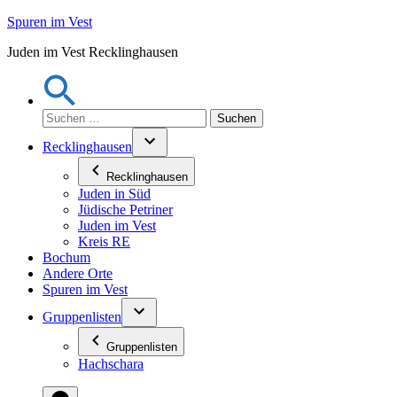
Zum
Spuren im Vest
Inhalt
Juden im Vest Recklinghausen
springen
Suchen
nach:
Recklinghausen
Recklinghausen
Juden in Süd
Jüdische Petriner
Juden im Vest
Kreis RE
Bochum
Andere Orte
Spuren im Vest
Gruppenlisten
Gruppenlisten
Hachschara